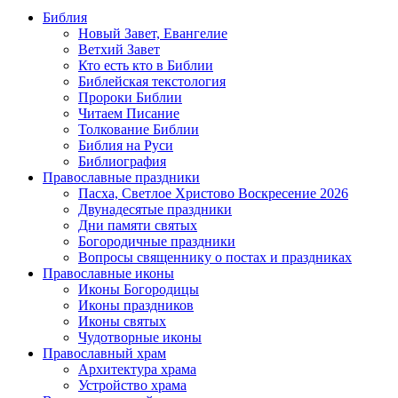
Библия
Новый Завет, Евангелие
Ветхий Завет
Кто есть кто в Библии
Библейская текстология
Пророки Библии
Читаем Писание
Толкование Библии
Библия на Руси
Библиография
Православные праздники
Пасха, Светлое Христово Воскресение 2026
Двунадесятые праздники
Дни памяти святых
Богородичные праздники
Вопросы священнику о постах и праздниках
Православные иконы
Иконы Богородицы
Иконы праздников
Иконы святых
Чудотворные иконы
Православный храм
Архитектура храма
Устройство храма