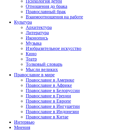
Психология детей
Отношения до брака
Православный брак
Взаимоотношения на работе
Культура
Архитектура
Литература
Иконопись
Музыка
Изобразительное искусство
Кино
Театр
Толковый словарь
Мысли великих
Православие в мире
Православие в Америке
Православие в Африке
Православие в Белоруссии
Православие в Греции
Православие в Европе
Православие в Ингушетии
Православие в Индонезии
Православие в Китае
Интервью
Мнения