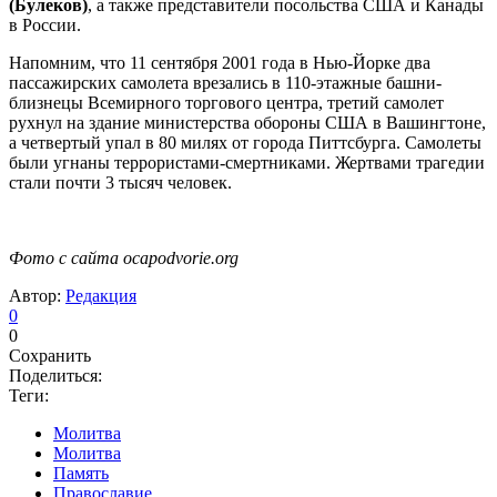
(Булеков)
, а также представители посольства США и Канады
в России.
Напомним, что 11 сентября 2001 года в Нью-Йорке два
пассажирских самолета врезались в 110-этажные башни-
близнецы Всемирного торгового центра, третий самолет
рухнул на здание министерства обороны США в Вашингтоне,
а четвертый упал в 80 милях от города Питтсбурга. Самолеты
были угнаны террористами-смертниками. Жертвами трагедии
стали почти 3 тысяч человек.
Фото с сайта ocapodvorie.org
Автор:
Редакция
0
0
Сохранить
Поделиться:
Теги:
Молитва
Молитва
Память
Православие