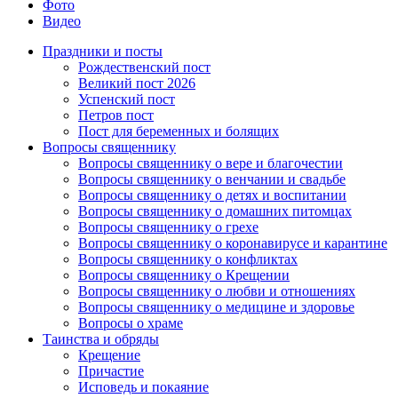
Фото
Видео
Праздники и посты
Рождественский пост
Великий пост 2026
Успенский пост
Петров пост
Пост для беременных и болящих
Вопросы священнику
Вопросы священнику о вере и благочестии
Вопросы священнику о венчании и свадьбе
Вопросы священнику о детях и воспитании
Вопросы священнику о домашних питомцах
Вопросы священнику о грехе
Вопросы священнику о коронавирусе и карантине
Вопросы священнику о конфликтах
Вопросы священнику о Крещении
Вопросы священнику о любви и отношениях
Вопросы священнику о медицине и здоровье
Вопросы о храме
Таинства и обряды
Крещение
Причастие
Исповедь и покаяние