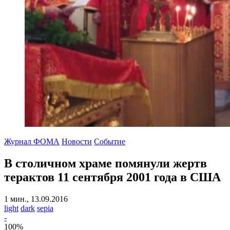
Журнал ФОМА
Новости
Событие
В столичном храме помянули жертв
терактов 11 сентября 2001 года в США
1 мин., 13.09.2016
light
dark
sepia
-
100
%