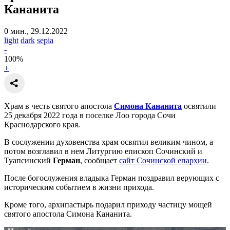
Кананита
0 мин., 29.12.2022
light
dark
sepia
-
100
%
+
Храм в честь святого апостола
Симона Кананита
освятили
25 декабря 2022 года в поселке Лоо города Сочи
Краснодарского края.
В сослужении духовенства храм освятил великим чином, а
потом возглавил в нем Литургию епископ Сочинский и
Туапсинский
Герман
, сообщает
сайт Сочинской епархии
.
После богослужения владыка Герман поздравил верующих с
историческим событием в жизни прихода.
Кроме того, архипастырь подарил приходу частицу мощей
святого апостола Симона Кананита.