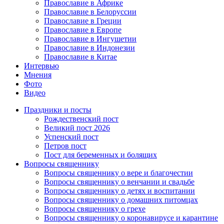
Православие в Африке
Православие в Белоруссии
Православие в Греции
Православие в Европе
Православие в Ингушетии
Православие в Индонезии
Православие в Китае
Интервью
Мнения
Фото
Видео
Праздники и посты
Рождественский пост
Великий пост 2026
Успенский пост
Петров пост
Пост для беременных и болящих
Вопросы священнику
Вопросы священнику о вере и благочестии
Вопросы священнику о венчании и свадьбе
Вопросы священнику о детях и воспитании
Вопросы священнику о домашних питомцах
Вопросы священнику о грехе
Вопросы священнику о коронавирусе и карантине