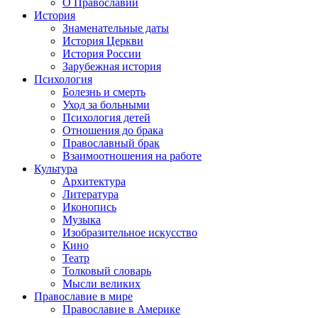
О Православии
История
Знаменательные даты
История Церкви
История России
Зарубежная история
Психология
Болезнь и смерть
Уход за больными
Психология детей
Отношения до брака
Православный брак
Взаимоотношения на работе
Культура
Архитектура
Литература
Иконопись
Музыка
Изобразительное искусство
Кино
Театр
Толковый словарь
Мысли великих
Православие в мире
Православие в Америке