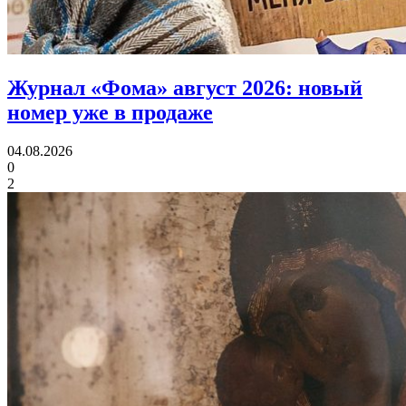
Журнал «Фома» август 2026:
новый
номер уже в продаже
04.08.2026
0
2