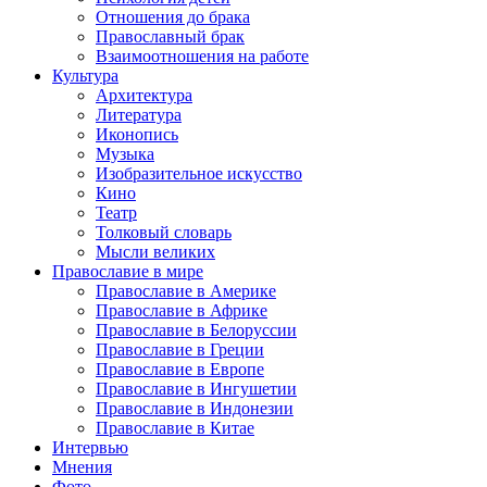
Отношения до брака
Православный брак
Взаимоотношения на работе
Культура
Архитектура
Литература
Иконопись
Музыка
Изобразительное искусство
Кино
Театр
Толковый словарь
Мысли великих
Православие в мире
Православие в Америке
Православие в Африке
Православие в Белоруссии
Православие в Греции
Православие в Европе
Православие в Ингушетии
Православие в Индонезии
Православие в Китае
Интервью
Мнения
Фото