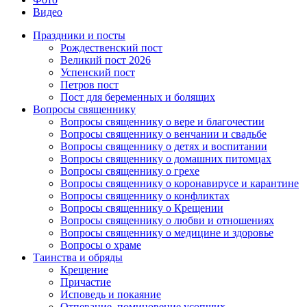
Видео
Праздники и посты
Рождественский пост
Великий пост 2026
Успенский пост
Петров пост
Пост для беременных и болящих
Вопросы священнику
Вопросы священнику о вере и благочестии
Вопросы священнику о венчании и свадьбе
Вопросы священнику о детях и воспитании
Вопросы священнику о домашних питомцах
Вопросы священнику о грехе
Вопросы священнику о коронавирусе и карантине
Вопросы священнику о конфликтах
Вопросы священнику о Крещении
Вопросы священнику о любви и отношениях
Вопросы священнику о медицине и здоровье
Вопросы о храме
Таинства и обряды
Крещение
Причастие
Исповедь и покаяние
Отпевание, поминовение усопших