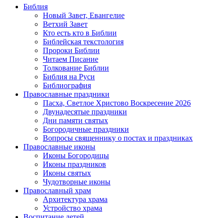
Библия
Новый Завет, Евангелие
Ветхий Завет
Кто есть кто в Библии
Библейская текстология
Пророки Библии
Читаем Писание
Толкование Библии
Библия на Руси
Библиография
Православные праздники
Пасха, Светлое Христово Воскресение 2026
Двунадесятые праздники
Дни памяти святых
Богородичные праздники
Вопросы священнику о постах и праздниках
Православные иконы
Иконы Богородицы
Иконы праздников
Иконы святых
Чудотворные иконы
Православный храм
Архитектура храма
Устройство храма
Воспитание детей