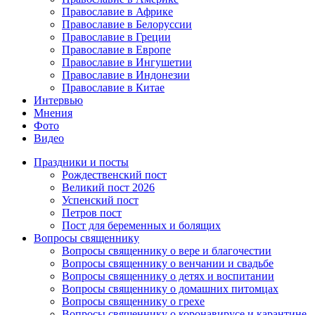
Православие в Африке
Православие в Белоруссии
Православие в Греции
Православие в Европе
Православие в Ингушетии
Православие в Индонезии
Православие в Китае
Интервью
Мнения
Фото
Видео
Праздники и посты
Рождественский пост
Великий пост 2026
Успенский пост
Петров пост
Пост для беременных и болящих
Вопросы священнику
Вопросы священнику о вере и благочестии
Вопросы священнику о венчании и свадьбе
Вопросы священнику о детях и воспитании
Вопросы священнику о домашних питомцах
Вопросы священнику о грехе
Вопросы священнику о коронавирусе и карантине