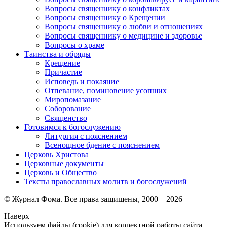
Вопросы священнику о конфликтах
Вопросы священнику о Крещении
Вопросы священнику о любви и отношениях
Вопросы священнику о медицине и здоровье
Вопросы о храме
Таинства и обряды
Крещение
Причастие
Исповедь и покаяние
Отпевание, поминовение усопших
Миропомазание
Соборование
Священство
Готовимся к богослужению
Литургия с пояснением
Всенощное бдение с пояснением
Церковь Христова
Церковные документы
Церковь и Общество
Тексты православных молитв и богослужений
© Журнал Фома. Все права защищены, 2000—2026
Наверх
Используем файлы (cookie) для корректной работы сайта.