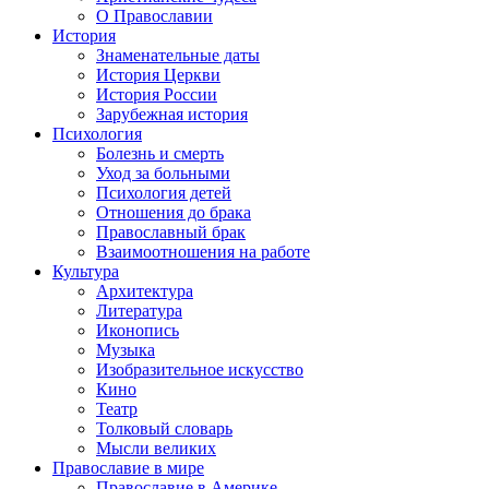
О Православии
История
Знаменательные даты
История Церкви
История России
Зарубежная история
Психология
Болезнь и смерть
Уход за больными
Психология детей
Отношения до брака
Православный брак
Взаимоотношения на работе
Культура
Архитектура
Литература
Иконопись
Музыка
Изобразительное искусство
Кино
Театр
Толковый словарь
Мысли великих
Православие в мире
Православие в Америке