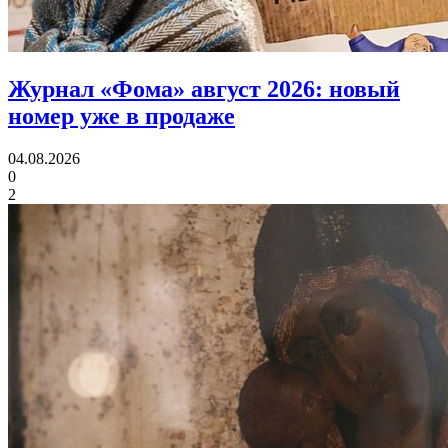
Журнал «Фома» август 2026:
новый
номер уже в продаже
04.08.2026
0
2