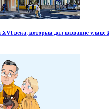
 XVI века,
который дал название улице