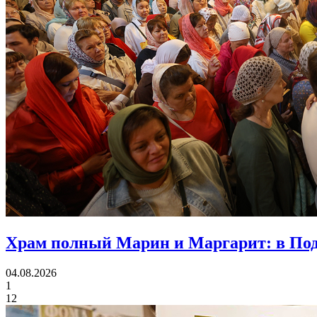
Храм полный Марин и Маргарит:
в Под
04.08.2026
1
12