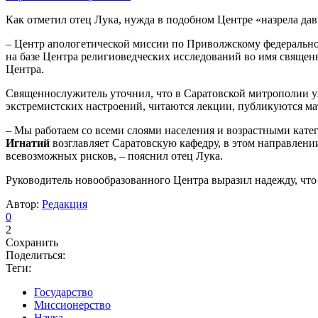
Как отметил отец Лука, нужда в подобном Центре «назрела да
– Центр апологетической миссии по Приволжскому федеральному
на базе Центра религиоведческих исследований во имя священ
Центра.
Священнослужитель уточнил, что в Саратовской митрополии уж
экстремистских настроений, читаются лекции, публикуются мат
– Мы работаем со всеми слоями населения и возрастными катег
Игнатий
возглавляет Саратовскую кафедру, в этом направлени
всевозможных рисков, – пояснил отец Лука.
Руководитель новообразованного Центра выразил надежду, что 
Автор:
Редакция
0
2
Сохранить
Поделиться:
Теги:
Государство
Миссионерство
Наука