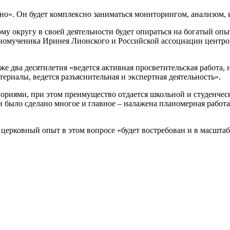
вно». Он будет комплексно заниматься мониторингом, анализом,
 округу в своей деятельности будет опираться на богатый опыт
номученика Иринея Лионского и Российской ассоциации центров
е два десятилетия «ведется активная просветительская работа,
ериалы, ведется разъяснительная и экспертная деятельность».
ориями, при этом преимущество отдается школьной и студенческ
и было сделано многое и главное – налажена планомерная работа
церковный опыт в этом вопросе «будет востребован и в масштаб