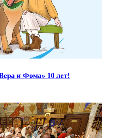
Вера и Фома»
10 лет!