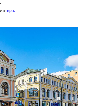
.
мент
здесь