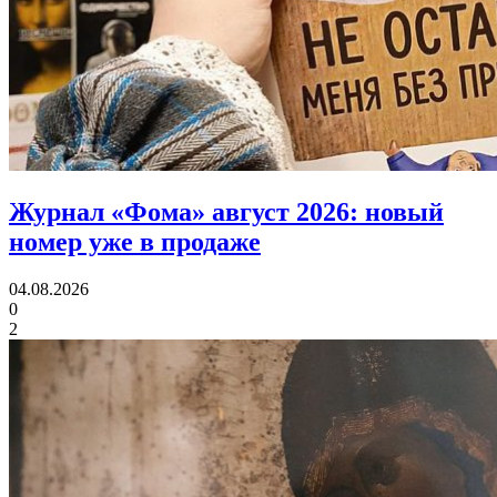
Журнал «Фома» август 2026:
новый
номер уже в продаже
04.08.2026
0
2