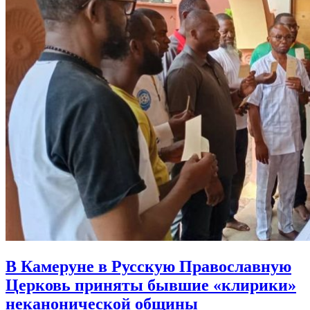
В Камеруне в Русскую Православную
Церковь приняты
бывшие «клирики»
неканонической общины