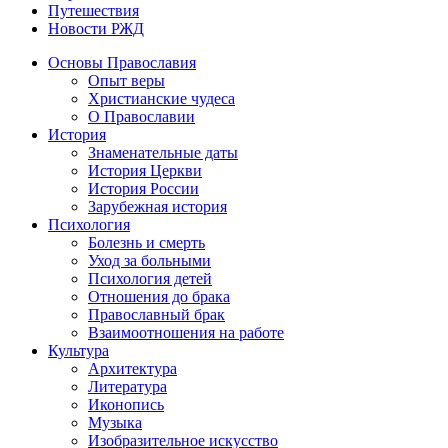
Путешествия
Новости РЖД
Основы Православия
Опыт веры
Христианские чудеса
О Православии
История
Знаменательные даты
История Церкви
История России
Зарубежная история
Психология
Болезнь и смерть
Уход за больными
Психология детей
Отношения до брака
Православный брак
Взаимоотношения на работе
Культура
Архитектура
Литература
Иконопись
Музыка
Изобразительное искусство