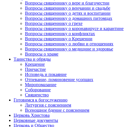
Вопросы священнику о вере и благочестии
Вопросы священнику о венчании и свадьбе
Вопросы священнику о детях и воспитании
Вопросы священнику о домашних питомцах
Вопросы священнику о грехе
Вопросы священнику о коронавирусе и карантине
Вопросы священнику о конфликтах
Вопросы священнику о Крещении
Вопросы священнику о любви и отношениях
Вопросы священнику о медицине и здоровье
Вопросы о храме
Таинства и обряды
Крещение
Причастие
Исповедь и покаяние
Отпевание, поминовение усопших
Миропомазание
Соборование
Священство
Готовимся к богослужению
Литургия с пояснением
Всенощное бдение с пояснением
Церковь Христова
Церковные документы
Церковь и Общество