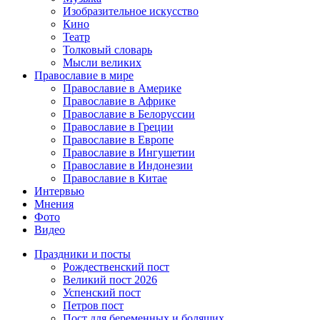
Изобразительное искусство
Кино
Театр
Толковый словарь
Мысли великих
Православие в мире
Православие в Америке
Православие в Африке
Православие в Белоруссии
Православие в Греции
Православие в Европе
Православие в Ингушетии
Православие в Индонезии
Православие в Китае
Интервью
Мнения
Фото
Видео
Праздники и посты
Рождественский пост
Великий пост 2026
Успенский пост
Петров пост
Пост для беременных и болящих