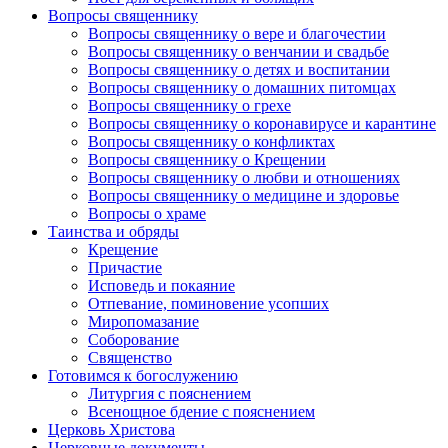
Вопросы священнику
Вопросы священнику о вере и благочестии
Вопросы священнику о венчании и свадьбе
Вопросы священнику о детях и воспитании
Вопросы священнику о домашних питомцах
Вопросы священнику о грехе
Вопросы священнику о коронавирусе и карантине
Вопросы священнику о конфликтах
Вопросы священнику о Крещении
Вопросы священнику о любви и отношениях
Вопросы священнику о медицине и здоровье
Вопросы о храме
Таинства и обряды
Крещение
Причастие
Исповедь и покаяние
Отпевание, поминовение усопших
Миропомазание
Соборование
Священство
Готовимся к богослужению
Литургия с пояснением
Всенощное бдение с пояснением
Церковь Христова
Церковные документы