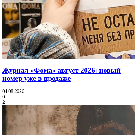
Журнал «Фома» август 2026:
новый
номер уже в продаже
04.08.2026
0
2