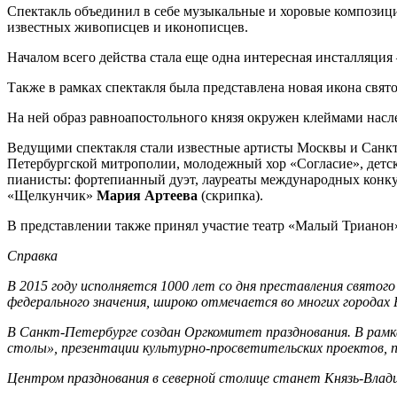
Спектакль объединил в себе музыкальные и хоровые композици
известных живописцев и иконописцев.
Началом всего действа стала еще одна интересная инсталляция
Также в рамках спектакля была представлена новая икона свят
На ней образ равноапостольного князя окружен клеймами насл
Ведущими спектакля стали известные артисты Москвы и Санкт-
Петербургской митрополии, молодежный хор «Согласие», детс
пианисты: фортепианный дуэт, лауреаты международных конк
«Щелкунчик»
Мария Артеева
(скрипка).
В представлении также принял участие театр «Малый Трианон
Справка
В 2015 году исполняется 1000 лет со дня преставления свято
федерального значения, широко отмечается во многих городах 
В Санкт-Петербурге создан Оргкомитет празднования. В рамка
столы», презентации культурно-просветительских проектов, пр
Центром празднования в северной столице станет Князь-Влади