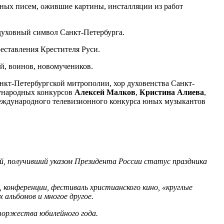
чных писем, ожившие картины, инсталляции из работ
 духовный символ Санкт-Петербурга.
реставления Крестителя Руси.
й, воинов, новомучеников.
анкт-Петербургской митрополии, хор духовенства Санкт-
дународных конкурсов
Алексей Малков
,
Кристина Алиева
,
Международного телевизионного конкурса юных музыкантов
ей, получивший указом Президента России статус праздника
конференции, фестиваль христианского кино, «круглые
 альбомов и многое другое.
 торжества юбилейного года.