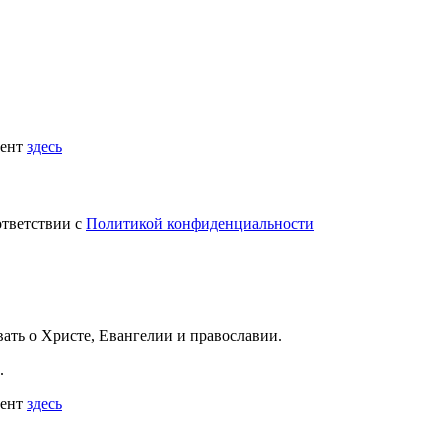
мент
здесь
ответствии с
Политикой конфиденциальности
вать
о Христе, Евангелии и православии
.
.
мент
здесь