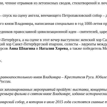
и, чтение отрывков из летописных сводов, стихотворений и ли
 – спуск на сцену ангела, венчающего Петропавловский собор –
ого князя Владимира, написанная специально в год 1000-летия п
едников православной цивилизационной идеи - святителей, царе
Петербурга, а на сцене в этот вечер выступили: женский хор С
кий хор Санкт-Петербургской епархии, солисты - лауреаты меж
урсов
Анна Шпагина
и
Наталия Хорева
, а также победитель 
».
го равноапостольного князя Владимира – Крестителя Руси. Юбил
России.
х запланированных мероприятий пройдут: выставки, концерты, 
емьера фильма о святом князе Владимире, издание исторических
мирский собор, в котором в июле 2015 года состоятся главные