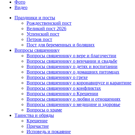
Фото
Видео
Праздники и посты
Рождественский пост
Великий пост 2026
Успенский пост
Петров пост
Пост для беременных и болящих
Вопросы священнику
Вопросы священнику о вере и благочестии
Вопросы священнику о венчании и свадьбе
Вопросы священнику о детях и воспитании
Вопросы священнику о домашних питомцах
Вопросы священнику о грехе
Вопросы священнику о коронавирусе и карантине
Вопросы священнику о конфликтах
Вопросы священнику о Крещении
Вопросы священнику о любви и отношениях
Вопросы священнику о медицине и здоровье
Вопросы о храме
Таинства и обряды
Крещение
Причастие
Исповедь и покаяние