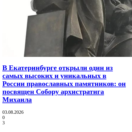
В Екатеринбурге открыли один из
самых высоких и уникальных в
России православных памятников:
он
посвящен Собору архистратига
Михаила
03.08.2026
0
3