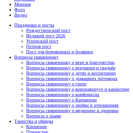
Мнения
Фото
Видео
Праздники и посты
Рождественский пост
Великий пост 2026
Успенский пост
Петров пост
Пост для беременных и болящих
Вопросы священнику
Вопросы священнику о вере и благочестии
Вопросы священнику о венчании и свадьбе
Вопросы священнику о детях и воспитании
Вопросы священнику о домашних питомцах
Вопросы священнику о грехе
Вопросы священнику о коронавирусе и карантине
Вопросы священнику о конфликтах
Вопросы священнику о Крещении
Вопросы священнику о любви и отношениях
Вопросы священнику о медицине и здоровье
Вопросы о храме
Таинства и обряды
Крещение
Причастие