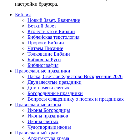
настройки браузера.
Библия
Новый Завет, Евангелие
Ветхий Завет
Кто есть кто в Библии
Библейская текстология
Пророки Библии
Читаем Писание
Толкование Библии
Библия на Руси
Библиография
Православные праздники
Пасха, Светлое Христово Воскресение 2026
Двунадесятые праздники
Дни памяти святых
Богородичные праздники
Вопросы священнику о постах и праздниках
Православные иконы
Иконы Богородицы
Иконы праздников
Иконы святых
Чудотворные иконы
Православный храм
Архитектура храма