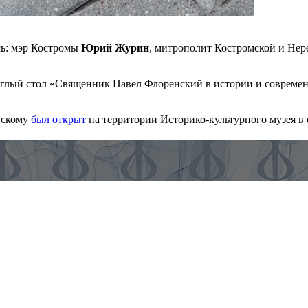
сь: мэр Костромы
Юрий Журин
, митрополит Костромской и Не
круглый стол «Священник Павел Флоренский в истории и соврем
нскому
был открыт
на территории Историко-культурного музея в 