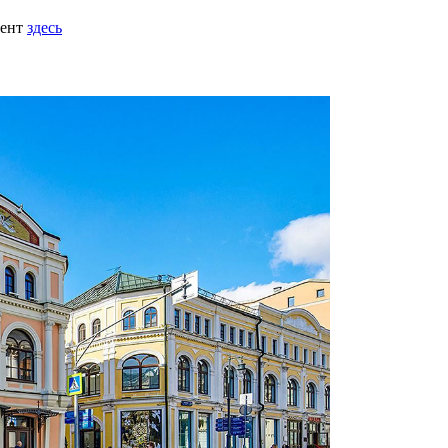
мент
здесь