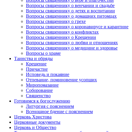
Вопросы священнику о вере и благочестии
Вопросы священнику о венчании и свадьбе
Вопросы священнику о детях и воспитании
Вопросы священнику о домашних питомцах
Вопросы священнику о грехе
Вопросы священнику о коронавирусе и карантине
Вопросы священнику о конфликтах
Вопросы священнику о Крещении
Вопросы священнику о любви и отношениях
Вопросы священнику о медицине и здоровье
Вопросы о храме
Таинства и обряды
Крещение
Причастие
Исповедь и покаяние
Отпевание, поминовение усопших
Миропомазание
Соборование
Священство
Готовимся к богослужению
Литургия с пояснением
Всенощное бдение с пояснением
Церковь Христова
Церковные документы
Церковь и Общество