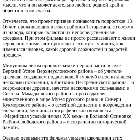
мысли, что и он может деятельно любить родной край и
обрести в этом счастье.
Отмечается, что проект призван познакомить подростков 13-
16 лет, проживающих в селах районов Татарстана, с героями
из народа, которые являются их непосредственными
соседями. При этом фильмы не просто рассказывают о жизни
героя, они «помогают проследить его путь, увидеть, как
изменился человек, какой дорогой сложностей и радостей
прошел».
Минувшим летом прошли съемки первой части: в селе
Верхний Услон Верхнеуслонского района – об учителе-
краеведе, создавшем подростковый турклуб и воспитавшем
несколько поколений; в Люткино Пестречинского района – о
возрождении деревни, начатом несколькими сельчанами; в
Соколке Мамадышского района – про создателя
единственного в мире Музея русского радио; в Синери
Кукморского района – о семейной династии и возрождении
ею часовни, музейно-этнографического комплекса
«Марийская усадьба начала ХХ века»; в Большой Осиновке
Рыбно-Слободского района – о сохранении исторической
памяти.
Осенью первыми эти фильмы увидели школьники этих