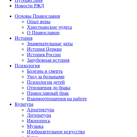
Путешествия
Новости РЖД
Основы Православия
Опыт веры
Христианские чудеса
О Православии
История
Знаменательные даты
История Церкви
История России
Зарубежная история
Психология
Болезнь и смерть
Уход за больными
Психология детей
Отношения до брака
Православный брак
Взаимоотношения на работе
Культура
Архитектура
Литература
Иконопись
Музыка
Изобразительное искусство