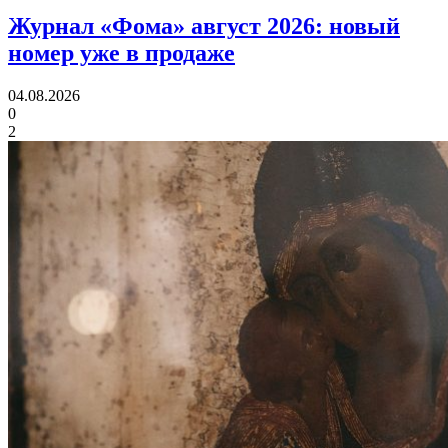
Журнал «Фома» август 2026:
новый
номер уже в продаже
04.08.2026
0
2