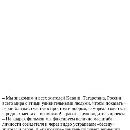
– Мы знакомим и всех жителей Казани, Татарстана, России,
всего мира с этими удивительными людьми, чтобы показать –
герои близки, счастье в простом и добром, самореализоваться
в родных местах – возможно! – рассказ руководитель проекта.
– На кадрах фильмов мы фиксируем величие масштаба
личности созидателя и через видео устраиваем «беседу»
зрителя и героя. В «разговоре» зритель получает зернышко