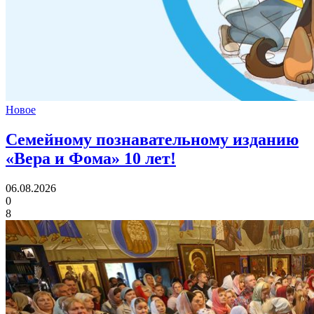
Новое
Семейному познавательному изданию
«Вера и Фома»
10 лет!
06.08.2026
0
8