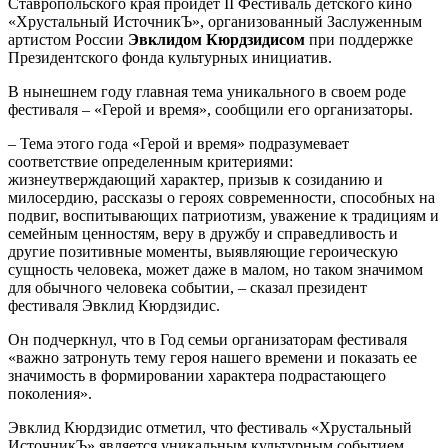
Ставропольского края пройдет II Фестиваль детского кино
«Хрустальный ИсточникЪ», организованный Заслуженным
артистом России
Эвклидом Кюрдзидисом
при поддержке
Президентского фонда культурных инициатив.
В нынешнем году главная тема уникального в своем роде
фестиваля – «Герой и время», сообщили его организаторы.
– Тема этого года «Герой и время» подразумевает
соответствие определенным критериями:
жизнеутверждающий характер, призыв к созиданию и
милосердию, рассказы о героях современности, способных на
подвиг, воспитывающих патриотизм, уважение к традициям и
семейным ценностям, веру в дружбу и справедливость и
другие позитивные моменты, выявляющие героическую
сущность человека, может даже в малом, но таком значимом
для обычного человека событии, – сказал президент
фестиваля Эвклид Кюрдзидис.
Он подчеркнул, что в Год семьи организаторам фестиваля
«важно затронуть тему героя нашего времени и показать ее
значимость в формировании характера подрастающего
поколения».
Эвклид Кюрдзидис отметил, что фестиваль «Хрустальный
ИсточникЪ» является уникальным культурным событием,