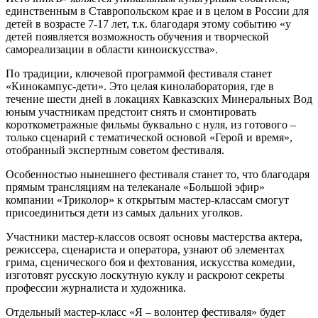
единственным в Ставропольском крае и в целом в России для
детей в возрасте 7-17 лет, т.к. благодаря этому событию «у
детей появляется возможность обучения и творческой
самореализации в области киноискусства».
По традиции, ключевой программой фестиваля станет
«Кинокампус-дети». Это целая кинолаборатория, где в
течение шести дней в локациях Кавказских Минеральных Вод
юным участникам предстоит снять и смонтировать
короткометражные фильмы буквально с нуля, из готового –
только сценарий с тематической основой «Герой и время»,
отобранный экспертным советом фестиваля.
Особенностью нынешнего фестиваля станет то, что благодаря
прямым трансляциям на телеканале «Большой эфир»
компании «Триколор» к открытым мастер-классам смогут
присоединиться дети из самых дальних уголков.
Участники мастер-классов освоят основы мастерства актера,
режиссера, сценариста и оператора, узнают об элементах
грима, сценического боя и фехтования, искусства комедии,
изготовят русскую лоскутную куклу и раскроют секреты
профессии журналиста и художника.
Отдельный мастер-класс «Я – волонтер фестиваля» будет