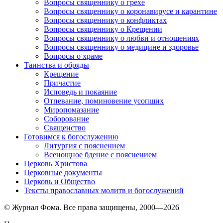
Вопросы священнику о грехе
Вопросы священнику о коронавирусе и карантине
Вопросы священнику о конфликтах
Вопросы священнику о Крещении
Вопросы священнику о любви и отношениях
Вопросы священнику о медицине и здоровье
Вопросы о храме
Таинства и обряды
Крещение
Причастие
Исповедь и покаяние
Отпевание, поминовение усопших
Миропомазание
Соборование
Священство
Готовимся к богослужению
Литургия с пояснением
Всенощное бдение с пояснением
Церковь Христова
Церковные документы
Церковь и Общество
Тексты православных молитв и богослужений
© Журнал Фома. Все права защищены, 2000—2026