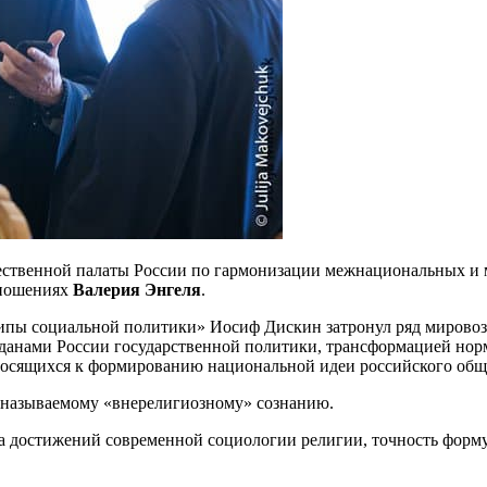
щественной палаты России по гармонизации межнациональных 
тношениях
Валерия Энгеля
.
ипы социальной политики» Иосиф Дискин затронул ряд мировозз
данами России государственной политики, трансформацией норм
носящихся к формированию национальной идеи российского общ
к называемому «внерелигиозному» сознанию.
да достижений современной социологии религии, точность форм