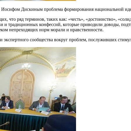
я Иосифом Дискиным проблема формирования национальной иде
х, что ряд терминов, таких как: «честь», «достоинство», «соли
кви и традиционных конфессий, которые приводили доводы, под
еком непреходящих норм морали и нравственности.
и экспертного сообщества вокруг проблем, послуживших стимул