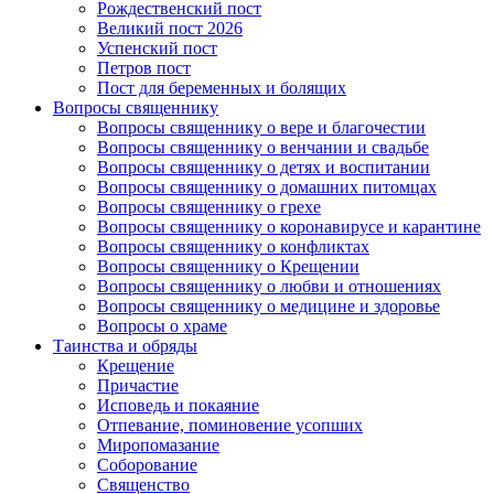
Рождественский пост
Великий пост 2026
Успенский пост
Петров пост
Пост для беременных и болящих
Вопросы священнику
Вопросы священнику о вере и благочестии
Вопросы священнику о венчании и свадьбе
Вопросы священнику о детях и воспитании
Вопросы священнику о домашних питомцах
Вопросы священнику о грехе
Вопросы священнику о коронавирусе и карантине
Вопросы священнику о конфликтах
Вопросы священнику о Крещении
Вопросы священнику о любви и отношениях
Вопросы священнику о медицине и здоровье
Вопросы о храме
Таинства и обряды
Крещение
Причастие
Исповедь и покаяние
Отпевание, поминовение усопших
Миропомазание
Соборование
Священство