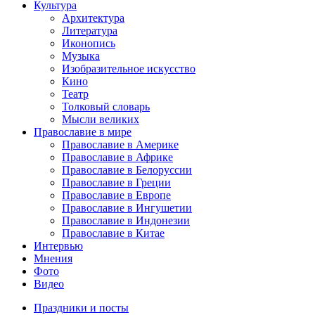
Культура
Архитектура
Литература
Иконопись
Музыка
Изобразительное искусство
Кино
Театр
Толковый словарь
Мысли великих
Православие в мире
Православие в Америке
Православие в Африке
Православие в Белоруссии
Православие в Греции
Православие в Европе
Православие в Ингушетии
Православие в Индонезии
Православие в Китае
Интервью
Мнения
Фото
Видео
Праздники и посты