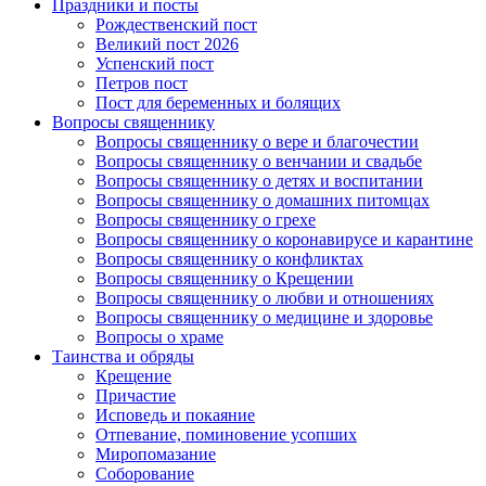
Праздники и посты
Рождественский пост
Великий пост 2026
Успенский пост
Петров пост
Пост для беременных и болящих
Вопросы священнику
Вопросы священнику о вере и благочестии
Вопросы священнику о венчании и свадьбе
Вопросы священнику о детях и воспитании
Вопросы священнику о домашних питомцах
Вопросы священнику о грехе
Вопросы священнику о коронавирусе и карантине
Вопросы священнику о конфликтах
Вопросы священнику о Крещении
Вопросы священнику о любви и отношениях
Вопросы священнику о медицине и здоровье
Вопросы о храме
Таинства и обряды
Крещение
Причастие
Исповедь и покаяние
Отпевание, поминовение усопших
Миропомазание
Соборование