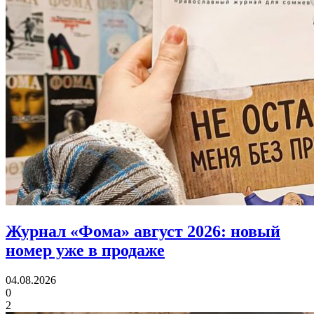
Журнал «Фома» август 2026:
новый
номер уже в продаже
04.08.2026
0
2