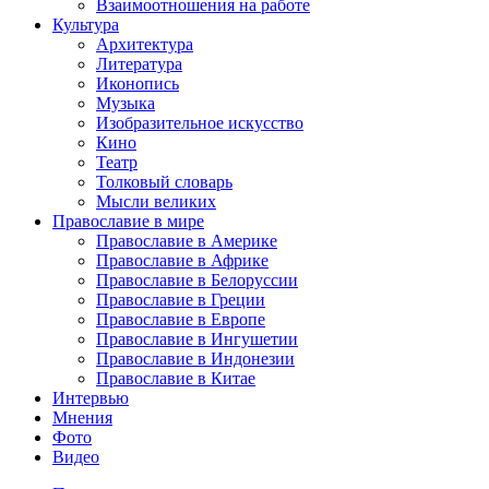
Взаимоотношения на работе
Культура
Архитектура
Литература
Иконопись
Музыка
Изобразительное искусство
Кино
Театр
Толковый словарь
Мысли великих
Православие в мире
Православие в Америке
Православие в Африке
Православие в Белоруссии
Православие в Греции
Православие в Европе
Православие в Ингушетии
Православие в Индонезии
Православие в Китае
Интервью
Мнения
Фото
Видео