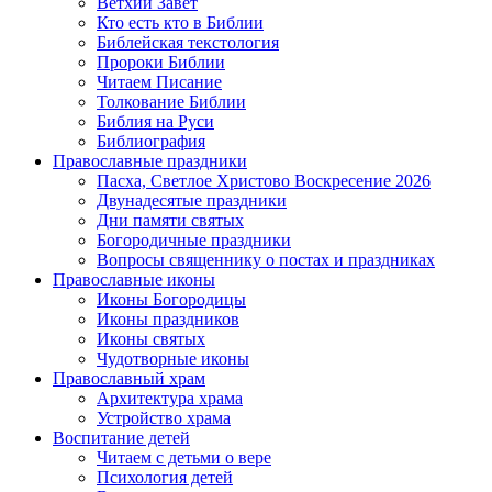
Ветхий Завет
Кто есть кто в Библии
Библейская текстология
Пророки Библии
Читаем Писание
Толкование Библии
Библия на Руси
Библиография
Православные праздники
Пасха, Светлое Христово Воскресение 2026
Двунадесятые праздники
Дни памяти святых
Богородичные праздники
Вопросы священнику о постах и праздниках
Православные иконы
Иконы Богородицы
Иконы праздников
Иконы святых
Чудотворные иконы
Православный храм
Архитектура храма
Устройство храма
Воспитание детей
Читаем с детьми о вере
Психология детей