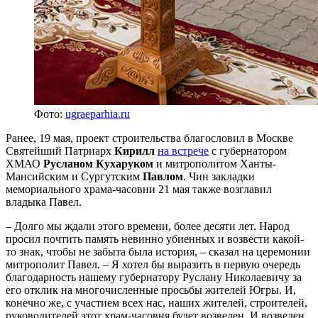
Фото:
ugraeparhia.ru
Ранее, 19 мая, проект строительства благословил в Москве
Святейший Патриарх
Кирилл
на встрече
с губернатором
ХМАО
Русланом Кухаруком
и митрополитом Ханты-
Мансийским и Сургутским
Павлом
. Чин закладки
мемориального храма-часовни 21 мая также возглавил
владыка Павел.
– Долго мы ждали этого времени, более десяти лет. Народ
просил почтить память невинно убиенных и возвести какой-
то знак, чтобы не забыта была история, – сказал на церемонии
митрополит Павел. – Я хотел бы выразить в первую очередь
благодарность нашему губернатору Руслану Николаевичу за
его отклик на многочисленные просьбы жителей Югры. И,
конечно же, с участием всех нас, наших жителей, строителей,
руководителей этот храм-часовня будет возведен. И возведен