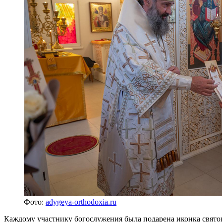
Фото:
adygeya-orthodoxia.ru
Каждому участнику богослужения была подарена иконка свято