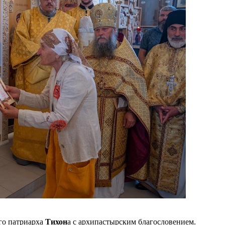
го патриарха
Тихон
а с архипастырским благословением.