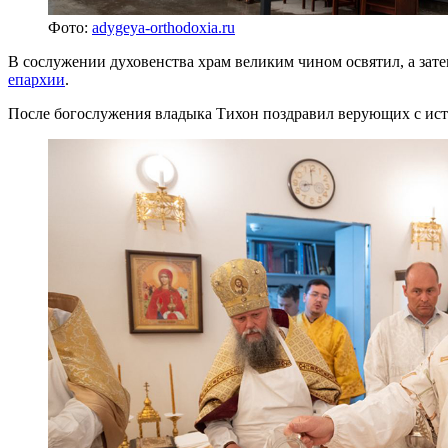
Фото:
adygeya-orthodoxia.ru
В сослужении духовенства храм великим чином освятил, а за
епархии
.
После богослужения владыка Тихон поздравил верующих с ист