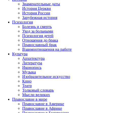
Знаменательные даты
История Церкви
История России
Зарубежная история
Психология
Болезнь и смерть
Уход за больными
Психология детей
Отношения до брака
Православный брак
Взаимоотношения на работе
Культура
Архитектура
Литература
Иконопись
Музыка
Изобразительное искусство
Кино
Театр
Толковый словарь
Мысли великих
Православие в мире
Православие в Америке
Православие в Африке
Православие в Белоруссии