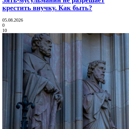
крестить внучку.
Как быть?
05.08.2026
0
10