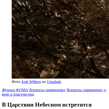
Фото
Josh Withers
on
Unsplash
Журнал ФОМА
Вопросы священнику
Вопросы священнику о
вере и благочестии
В Царствии Небесном встретятся