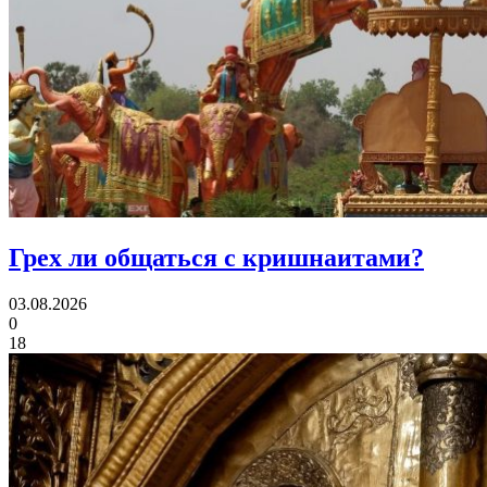
Грех ли
общаться с кришнаитами?
03.08.2026
0
18