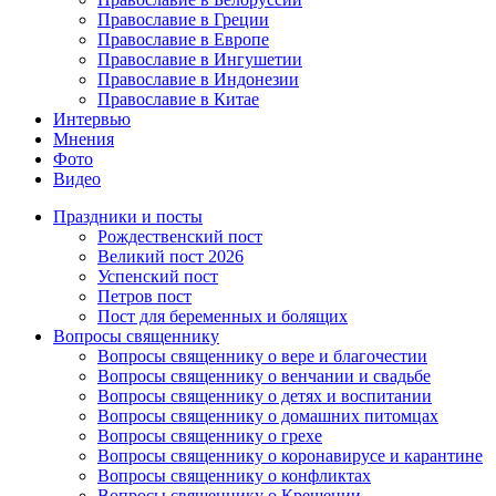
Православие в Греции
Православие в Европе
Православие в Ингушетии
Православие в Индонезии
Православие в Китае
Интервью
Мнения
Фото
Видео
Праздники и посты
Рождественский пост
Великий пост 2026
Успенский пост
Петров пост
Пост для беременных и болящих
Вопросы священнику
Вопросы священнику о вере и благочестии
Вопросы священнику о венчании и свадьбе
Вопросы священнику о детях и воспитании
Вопросы священнику о домашних питомцах
Вопросы священнику о грехе
Вопросы священнику о коронавирусе и карантине
Вопросы священнику о конфликтах
Вопросы священнику о Крещении