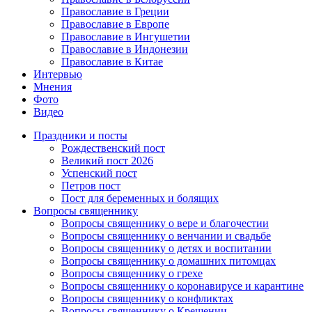
Православие в Греции
Православие в Европе
Православие в Ингушетии
Православие в Индонезии
Православие в Китае
Интервью
Мнения
Фото
Видео
Праздники и посты
Рождественский пост
Великий пост 2026
Успенский пост
Петров пост
Пост для беременных и болящих
Вопросы священнику
Вопросы священнику о вере и благочестии
Вопросы священнику о венчании и свадьбе
Вопросы священнику о детях и воспитании
Вопросы священнику о домашних питомцах
Вопросы священнику о грехе
Вопросы священнику о коронавирусе и карантине
Вопросы священнику о конфликтах
Вопросы священнику о Крещении