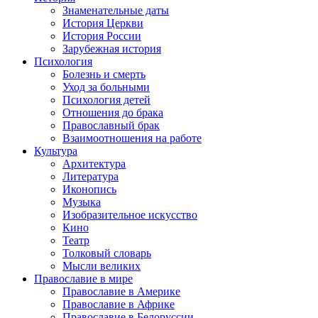
Знаменательные даты
История Церкви
История России
Зарубежная история
Психология
Болезнь и смерть
Уход за больными
Психология детей
Отношения до брака
Православный брак
Взаимоотношения на работе
Культура
Архитектура
Литература
Иконопись
Музыка
Изобразительное искусство
Кино
Театр
Толковый словарь
Мысли великих
Православие в мире
Православие в Америке
Православие в Африке
Православие в Белоруссии