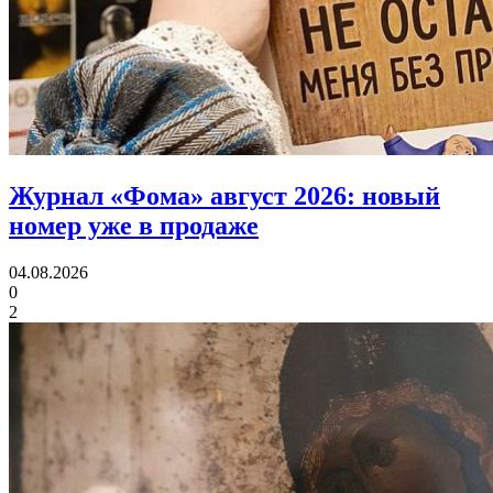
Журнал «Фома» август 2026:
новый
номер уже в продаже
04.08.2026
0
2