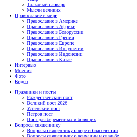
Толковый словарь
Мысли великих
Православие в мире
Православие в Америке
Православие в Африке
Православие в Белоруссии
Православие в Греции
Православие в Европе
Православие в Ингушетии
Православие в Индонезии
Православие в Китае
Интервью
Мнения
Фото
Видео
Праздники и посты
Рождественский пост
Великий пост 2026
Успенский пост
Петров пост
Пост для беременных и болящих
Вопросы священнику
Вопросы священнику о вере и благочестии
Вопросы священнику о венчании и свадьбе