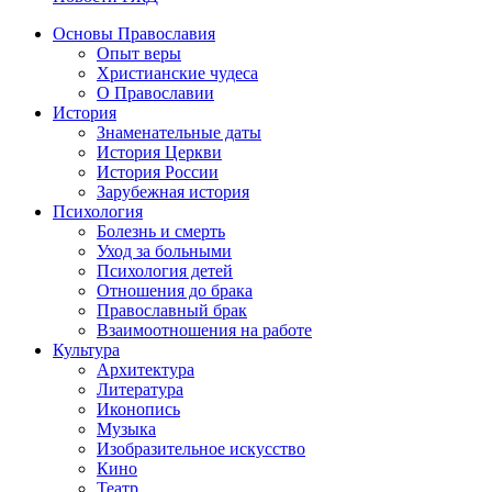
Основы Православия
Опыт веры
Христианские чудеса
О Православии
История
Знаменательные даты
История Церкви
История России
Зарубежная история
Психология
Болезнь и смерть
Уход за больными
Психология детей
Отношения до брака
Православный брак
Взаимоотношения на работе
Культура
Архитектура
Литература
Иконопись
Музыка
Изобразительное искусство
Кино
Театр