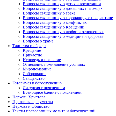
Вопросы священнику о детях и воспитании
Вопросы священнику о домашних питомцах
Вопросы священнику о грехе
Вопросы священнику о коронавирусе и карантине
Вопросы священнику о конфликтах
Вопросы священнику о Крещении
Вопросы священнику о любви и отношениях
Вопросы священнику о медицине и здоровье
Вопросы о храме
Таинства и обряды
Крещение
Причастие
Исповедь и покаяние
Отпевание, поминовение усопших
Миропомазание
Соборование
Священство
Готовимся к богослужению
Литургия с пояснением
Всенощное бдение с пояснением
Церковь Христова
Церковные документы
Церковь и Общество
Тексты православных молитв и богослужений