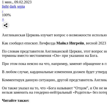
1 мин., 09.02.2023
light
dark
sepia
-
100
%
+
Англиканская Церковь изучает вопрос о возможности использо
Как сообщил епископ Личфилда
Майкл Ипгрейв
, весной 2023
По словам представителя Англиканской Церкви, этот вопрос и
термины вместо местоимения «Он» при указании на Бога.
При этом пока неясно на что, например, заменят обращение в 
В любом случае, кардинальные изменения должен будет утвер
Комментируя данную ситуацию, другой представитель Англик
Он также указал на то, что «Бога называют “Отцом”, и Он не 
нельзя заменить на гендерно-нейтральный «Родитель» без поте
Читайте также: