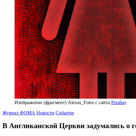
Изображение (фрагмент) Alexas_Fotos с сайта
Pixabay
Журнал ФОМА
Новости
Событие
В Англиканской Церкви задумались
о г