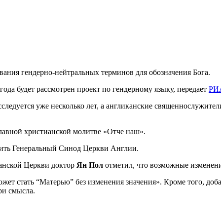
вания гендерно-нейтральных терминов для обозначения Бога.
 года будет рассмотрен проект по гендерному языку, передает
РИ
сследуется уже несколько лет, а англиканские священнослужите
главной христианской молитве «Отче наш».
дить Генеральный Синод Церкви Англии.
анской Церкви доктор
Ян Пол
отметил, что возможные изменения
может стать “Матерью” без изменения значения». Кроме того, до
ри смысла.