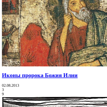
Иконы
пророка Божия Илии
02.08.2013
3
9