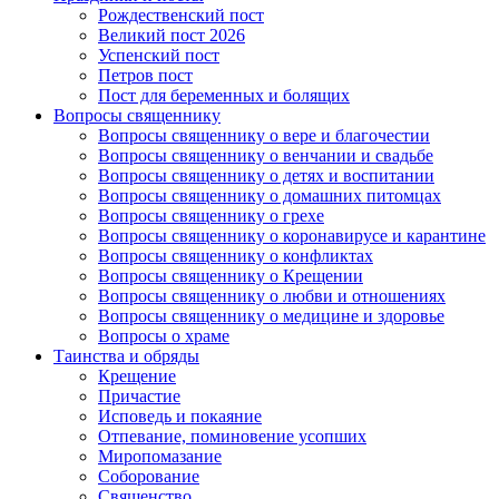
Рождественский пост
Великий пост 2026
Успенский пост
Петров пост
Пост для беременных и болящих
Вопросы священнику
Вопросы священнику о вере и благочестии
Вопросы священнику о венчании и свадьбе
Вопросы священнику о детях и воспитании
Вопросы священнику о домашних питомцах
Вопросы священнику о грехе
Вопросы священнику о коронавирусе и карантине
Вопросы священнику о конфликтах
Вопросы священнику о Крещении
Вопросы священнику о любви и отношениях
Вопросы священнику о медицине и здоровье
Вопросы о храме
Таинства и обряды
Крещение
Причастие
Исповедь и покаяние
Отпевание, поминовение усопших
Миропомазание
Соборование
Священство