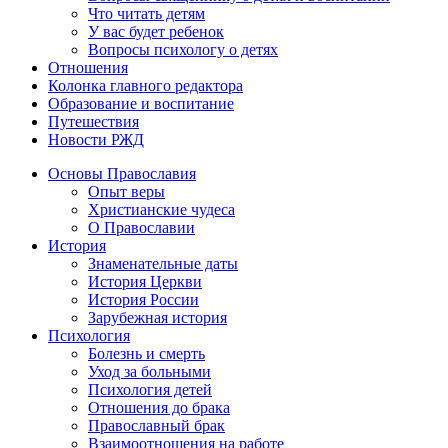
Что читать детям
У вас будет ребенок
Вопросы психологу о детях
Отношения
Колонка главного редактора
Образование и воспитание
Путешествия
Новости РЖД
Основы Православия
Опыт веры
Христианские чудеса
О Православии
История
Знаменательные даты
История Церкви
История России
Зарубежная история
Психология
Болезнь и смерть
Уход за больными
Психология детей
Отношения до брака
Православный брак
Взаимоотношения на работе