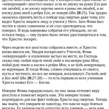
«неверующий» апостол сказал:
если не увижу на руках Его ран
от гвоздей, и не вложу перста моего в раны от гвоздей, и не
вложу руки моей в ребра Его, не поверю
(Ин
20
:25). Так трудно
оказалось принять весть о победе над смертью даже тому, кто
видел Христа лицом к лицу и учился у Него. Зато Фома был
честен в своих сомнениях и не стал притворяться, что
поверил. И ведь наверняка собратья его убеждали, но он
остался тверд — ему нужно было лично удостовериться в том,
что Христос воскрес.
Через неделю все апостолы собрались вместе, и Христос
вновь явился им. Увидев воскресшего Учителя, Фома
«неверующий» в изумлении застыл на месте, но Господь
сказал ему:
подай перст твой сюда и посмотри руки Мои;
подай руку твою и вложи в ребра Мои; и не будь неверующим,
но верующим.
И тогда Фома, словно очнувшись от своего,
пусть и честного, но все же неверия, воскликнул:
Господь мой
и Бог мой!
(Ин
20
:27-28) — то есть первым из всех учеников
Христа назвал Его — Богом.
Неверие Фомы парадоксально, но оно лишь оттеняет веру
апостола и помогает верить нам. Это неверие только
подтвердило для нас факт победы Христа над смертью. Теперь
мы знаем, что умираем не навсегда, что нам не надо бояться
могилы. Ее хищная пасть отпустит всех узников — ведь нам