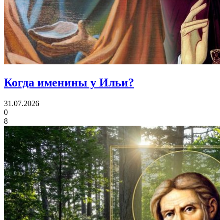
Когда именины
у Ильи?
31.07.2026
0
8