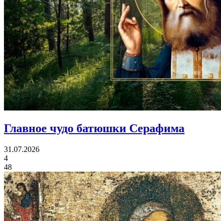
Главное чудо
батюшки Серафима
31.07.2026
4
48