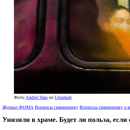
Фото
Andrei Stan
on
Unsplash
Журнал ФОМА
Вопросы священнику
Вопросы священнику о в
Унизили в храме.
Будет ли польза, если