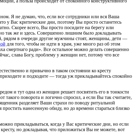
 эмоций, а польза происходит от спокойного конструктивного
ом. Я не думаю, что, если все сотрудники или вся Ваша
 что у Вас критические дни, поэтому Вы просто останетесь
ватно. Скорее всего, Вы просто посидите на берегу или
точно так же и здесь. Совершенно лишним было докладывать
ый, рядом в очереди другие мужчины стоят, женщины, дети —
ной
для того, чтобы не идти в храм, уже много раз об этом
раха смертнаго ради». Все остальное можно делать совершенно
йчас, слава Богу, проблему у женщин нет, потому что все
естественно и привычно в таком состоянии ко кресту
о приходите и подходите — тогда уж прикладывайтесь спокойно
чередом и тут одна из женщин решает посвятить его в тонкости
т такого поворота и логично спросил, а если Вы так считаете,
 священник разделяет Ваши страхи по поводу ритуальной
я простить нанесенную обиду, но до времени стараться близко
 можно прикладываться, когда у Вас критические дни, но если
 кресту, но докладывая, что приложиться Вы не можете, вот