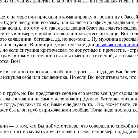
многих ситуациях действительно нет пользы во вспышках гнева и
те на море или приехали в командировку в гостиницу с бассейн
ы будете шефу, или его заму, или коллеге по офису докладывать,
так делать, потому что такая декларация будет выглядеть неадек
танетесь в номере, в лобби отеля или пройдетесь по улице. Вот 
 это священник, батюшка, да, но все-таки... Ну мужчина взросл
но и не нужно. В принципе, критические дни
не являются причи
, но если ситуация критическая, то допустимо и причастие, «ст
храма в таком состоянии связаны именно с гигиеной, а с этим се
ются. Все!
е в эти дни относились особенно строго — тогда для Вас более 
 бы искушая себя или священника. Но если Вы воспитаны так, чт
о и грубо, но Вы представьте себя на его месте: все идет своим 
таком состоянии на самом деле можно). Думаю, батюшка опешил о
 тогда, раз так, что ж с Вами еще делать-то... Но, может быть,
жет быть, он груб с прихожанами вообще. Тогда надо постаратьс
уации — в том, что Вы поймете теперь, что совершенно спокойно
да не стоит и смущать других людей и себя, например, подходя ко