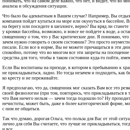
понимать, что на самом деле важно, что нет, и видит, что во 
анализа и обсуждения ситуации.
Что было бы адекватным в Вашем случае? Например, Вы отдыхае
компания пойдет купаться на море или окунуться в бассейне, В
на берегу или посидите в шезлонге, верно? Вы вряд ли станете 
у кромки бассейна, возможно, и вовсе не пойдете к воде, а ос
священнику о том, что у Вас критические дни. Я понимаю, что
зачем нужно говорить о своем состоянии? Это просто неумест
писали. Если все в норме, Вы не можете причащаться в эти дни
спокойно, потому что во многом все эти запреты на посещение 
средства для того, чтобы в таком состоянии куда-то пойти, име
Если Вы воспитаны на приходе, в котором к пребыванию к храм
не прикладываться, ладно. Но тогда незачем и подходить, как
ко кресту и не переживайте.
Я предполагаю, что да, священник мог сказать Вам все это резк
своей физиологии (при том, повторюсь, что прикладываться в 
что Вам ничего нельзя — зачем тогда подошли-то? Ну проходите
нечистоты, может быть, даже в более категорической форме, мо
с ним не общаться.
Так что думаю, дорогая Ольга, что польза для Вас от этой сит
лично для себя Вы считаете, что лучше не прикладываться, тог
и все.