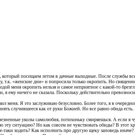
 который посещаем летом в дачные выходные. После службы все
у, т.к. «женские дни» и попросила только окропить. Но священни
водой меня окропить нельзя и самое неприятное с какой-то брезг
 я ему ничего не сказала. Поскольку действительно превозносила
 меня. Я это заслуживаю безусловно. Более того, я в очередной 
инять случившееся как от руки Божией. Но все равно обида есть.
болезненные уколы самолюбия, потихоньку смиряешься. А если я ч
ю эту ситуацию? Но как совсем не чувствовать обиды? В этот храм
все-таки ходить? Как исполнить про другую щеку заповедь иначе?