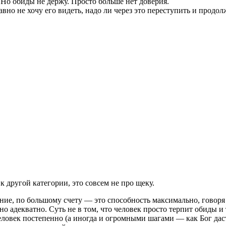
 Но обиды не держу. Просто больше нет доверия.
равно не хочу его видеть, надо ли через это переступить и прод
 другой категории, это совсем не про щеку.
ение, по большому счету — это способность максимально, гово
но адекватно. Суть не в том, что человек просто терпит обиды и 
еловек постепенно (а иногда и огромными шагами — как Бог даст