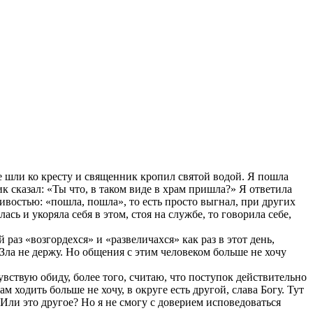
 шли ко кресту и священник кропил святой водой. Я пошла
к сказал: «Ты что, в таком виде в храм пришла?» Я ответила
ливостью: «пошла, пошла», то есть просто выгнал, при других
сь и укоряла себя в этом, стоя на службе, то говорила себе,
раз «возгордехся» и «развеличахся» как раз в этот день,
 Зла не держу. Но общения с этим человеком больше не хочу
увствую обиду, более того, считаю, что поступок действительно
 ходить больше не хочу, в округе есть другой, слава Богу. Тут
 Или это другое? Но я не смогу с доверием исповедоваться