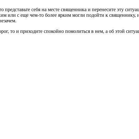
то представьте себя на месте священника и перенесите эту сит
ким или с еще чем-то более ярким могли подойти к священнику, и
незачем.
орог, то и приходите спокойно помолиться в нем, а об этой сит