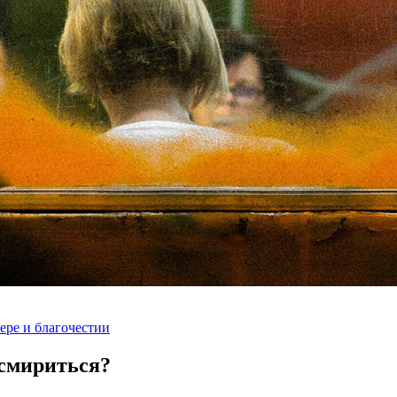
ере и благочестии
 смириться?