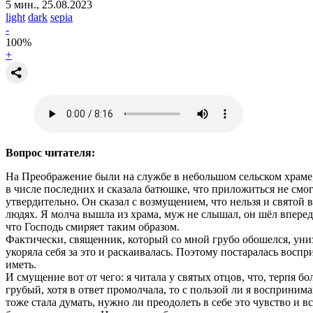
5 мин., 25.08.2023
light
dark
sepia
-
100
%
+
Вопрос читателя:
На Преображение были на службе в небольшом сельском храме,
в числе последних и сказала батюшке, что приложиться не смог
утвердительно. Он сказал с возмущением, что нельзя и святой 
людях. Я молча вышла из храма, муж не слышал, он шёл впереди,
что Господь смиряет таким образом.
Фактически, священник, который со мной грубо обошелся, унизил
укоряла себя за это и раскаивалась. Поэтому постаралась воспр
иметь.
И смущение вот от чего: я читала у святых отцов, что, терпя 
грубый, хотя в ответ промолчала, то с пользой ли я воспринима
тоже стала думать, нужно ли преодолеть в себе это чувство и 