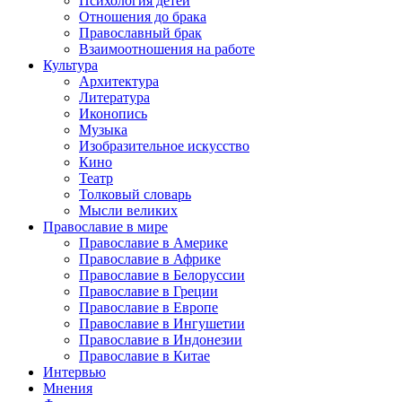
Психология детей
Отношения до брака
Православный брак
Взаимоотношения на работе
Культура
Архитектура
Литература
Иконопись
Музыка
Изобразительное искусство
Кино
Театр
Толковый словарь
Мысли великих
Православие в мире
Православие в Америке
Православие в Африке
Православие в Белоруссии
Православие в Греции
Православие в Европе
Православие в Ингушетии
Православие в Индонезии
Православие в Китае
Интервью
Мнения