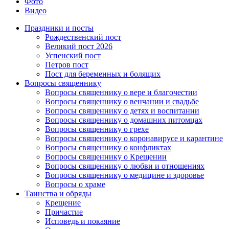
Фото
Видео
Праздники и посты
Рождественский пост
Великий пост 2026
Успенский пост
Петров пост
Пост для беременных и болящих
Вопросы священнику
Вопросы священнику о вере и благочестии
Вопросы священнику о венчании и свадьбе
Вопросы священнику о детях и воспитании
Вопросы священнику о домашних питомцах
Вопросы священнику о грехе
Вопросы священнику о коронавирусе и карантине
Вопросы священнику о конфликтах
Вопросы священнику о Крещении
Вопросы священнику о любви и отношениях
Вопросы священнику о медицине и здоровье
Вопросы о храме
Таинства и обряды
Крещение
Причастие
Исповедь и покаяние