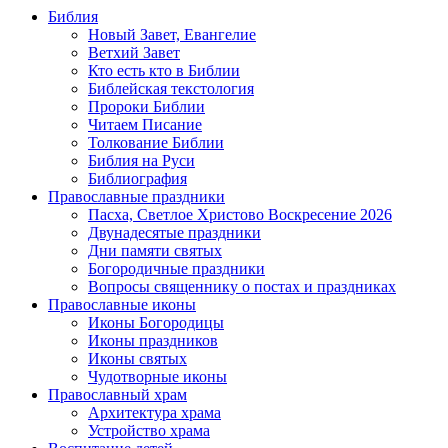
Библия
Новый Завет, Евангелие
Ветхий Завет
Кто есть кто в Библии
Библейская текстология
Пророки Библии
Читаем Писание
Толкование Библии
Библия на Руси
Библиография
Православные праздники
Пасха, Светлое Христово Воскресение 2026
Двунадесятые праздники
Дни памяти святых
Богородичные праздники
Вопросы священнику о постах и праздниках
Православные иконы
Иконы Богородицы
Иконы праздников
Иконы святых
Чудотворные иконы
Православный храм
Архитектура храма
Устройство храма