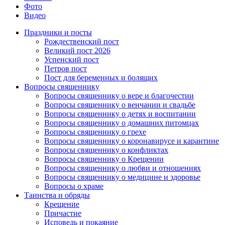
Фото
Видео
Праздники и посты
Рождественский пост
Великий пост 2026
Успенский пост
Петров пост
Пост для беременных и болящих
Вопросы священнику
Вопросы священнику о вере и благочестии
Вопросы священнику о венчании и свадьбе
Вопросы священнику о детях и воспитании
Вопросы священнику о домашних питомцах
Вопросы священнику о грехе
Вопросы священнику о коронавирусе и карантине
Вопросы священнику о конфликтах
Вопросы священнику о Крещении
Вопросы священнику о любви и отношениях
Вопросы священнику о медицине и здоровье
Вопросы о храме
Таинства и обряды
Крещение
Причастие
Исповедь и покаяние