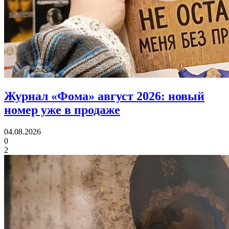
Журнал «Фома» август 2026:
новый
номер уже в продаже
04.08.2026
0
2