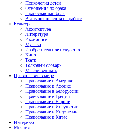
Психология детей
Отношения до брака
Православный брак
Взаимоотношения на работе
Культура
Архитектура
Литература
Иконопись
Музыка
Изобразительное искусство
Кино
Театр
Толковый словарь
Мысли великих
Православие в мире
Православие в Америке
Православие в Африке
Православие в Белоруссии
Православие в Греции
Православие в Европе
Православие в Ингушетии
Православие в Индонезии
Православие в Китае
Интервью
Мнения