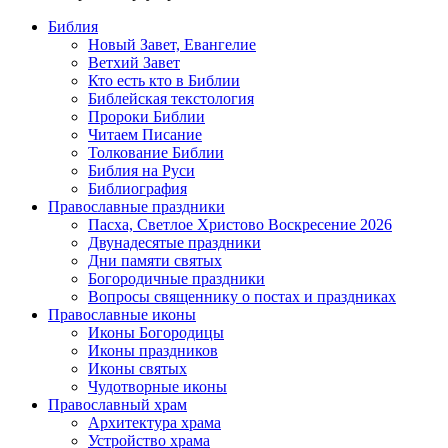
Библия
Новый Завет, Евангелие
Ветхий Завет
Кто есть кто в Библии
Библейская текстология
Пророки Библии
Читаем Писание
Толкование Библии
Библия на Руси
Библиография
Православные праздники
Пасха, Светлое Христово Воскресение 2026
Двунадесятые праздники
Дни памяти святых
Богородичные праздники
Вопросы священнику о постах и праздниках
Православные иконы
Иконы Богородицы
Иконы праздников
Иконы святых
Чудотворные иконы
Православный храм
Архитектура храма
Устройство храма