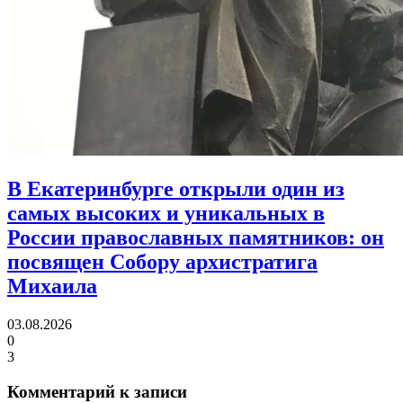
В Екатеринбурге открыли один из
самых высоких и уникальных в
России православных памятников:
он
посвящен Собору архистратига
Михаила
03.08.2026
0
3
Комментарий к записи