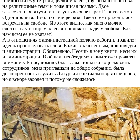
приносили ему тетради, ручки и хлеб. Другой много рисовал
на религиозные темы и тоже писал псалмы. Двое
заключенных выучили наизусть всех четырех Евангелистов.
Один прочитал Библию четыре раза. Такого не приходилось
встречать на свободе. Из этого видно, как много можно
сделать нам в тюрьмах, если приложить к делу любовь. Как
нам всем ее не хватает!
А в отношениях с администрацией должно работать правило:
идешь проповедовать слово Божие заключенным, проповедуй
и администрации. Обязательно. Несешь в зону книги, неси их
и администрации. В общем, необходимо к ним тоже проявлять
внимание. У нас, помню, была даже попытка воцерковлять
сотрудников, меня приглашали на общее собрание, была
договоренность служить Литургии специально для офицеров,
но я вскоре заболел и потому не сложилось.