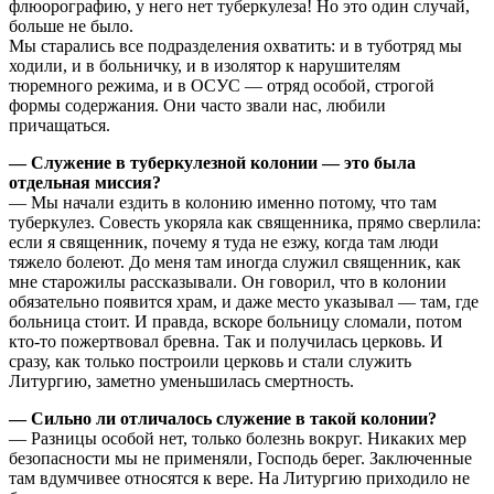
флюорографию, у него нет туберкулеза! Но это один случай,
больше не было.
Мы старались все подразделения охватить: и в туботряд мы
ходили, и в больничку, и в изолятор к нарушителям
тюремного режима, и в ОСУС — отряд особой, строгой
формы содержания. Они часто звали нас, любили
причащаться.
— Служение в туберкулезной колонии — это была
отдельная миссия?
— Мы начали ездить в колонию именно потому, что там
туберкулез. Совесть укоряла как священника, прямо сверлила:
если я священник, почему я туда не езжу, когда там люди
тяжело болеют. До меня там иногда служил священник, как
мне старожилы рассказывали. Он говорил, что в колонии
обязательно появится храм, и даже место указывал — там, где
больница стоит. И правда, вскоре больницу сломали, потом
кто-то пожертвовал бревна. Так и получилась церковь. И
сразу, как только построили церковь и стали служить
Литургию, заметно уменьшилась смертность.
— Сильно ли отличалось служение в такой колонии?
— Разницы особой нет, только болезнь вокруг. Никаких мер
безопасности мы не применяли, Господь берег. Заключенные
там вдумчивее относятся к вере. На Литургию приходило не