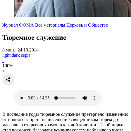
Журнал ФОМА
Все материалы
Церковь и Общество
Тюремное служение
8 мин., 24.10.2014
light
dark
sepia
-
100
%
+
В последние годы тюремное служение претерпело изменение:
от полного запрета на посещение священником тюрем до
массового открытия храмов в каждой колонии. Такой порыв
стал возможен благодаря усилиям совсем небольшого числа