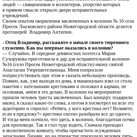
людей — священников и волонтеров, упорство которых
в прямом смысле открыло двери исправительных
учреждений.
Своим опытом окормления заключенных в колонии № 16 села
Просек Лысковского района Нижегородской области делится
протоиерей Владимир Антипин.
- Отец Владимир, расскажите о начале своего тюремного
служения. Как вы впервые оказались в колонии?
— Случайно. В середине девянос­тых поэтесса Мария
Сухорукова приготовила в дар для исправительной колонии
№16 (село Просек Нижегородской области) икону святой
Анастасии Узорешительницы. Меня попросили
поприсутствовать при этом и сказать небольшую проповедь.
Помню, как, уже выходя из дома, я машинально взял со стола
пакетик с нательными крестиками и положил в карман, не
осознавая, зачем я это делаю. В колонии на мероприятие
пришли человек триста заключенных. Был концерт, подарили
икону, я сказал какие-то слова, а потом я посмотрел на всю эту
аудиторию и спросил: «Ребята, у кого крестика нет? Возьмете,
если я предложу?» крестики охотно разобрали все до одного.
И тогда меня осенило, что здесь, в колонии, благодатная почва
для проповеди. Так я стал туда ходить. Сначала приходил
в молитвенную комнату, чтобы причастить осужденных
запасными Дарами, но на причастие приходило человек пять-