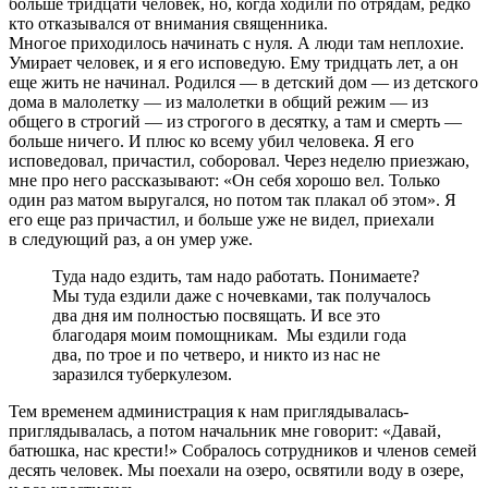
больше тридцати человек, но, когда ходили по отрядам, редко
кто отказывался от внимания священника.
Многое приходилось начинать с нуля. А люди там неплохие.
Умирает человек, и я его исповедую. Ему тридцать лет, а он
еще жить не начинал. Родился — в детский дом — из детского
дома в малолетку — из малолетки в общий режим — из
общего в строгий — из строгого в десятку, а там и смерть —
больше ничего. И плюс ко всему убил человека. Я его
исповедовал, причастил, соборовал. Через неделю приезжаю,
мне про него рассказывают: «Он себя хорошо вел. Только
один раз матом выругался, но потом так плакал об этом». Я
его еще раз причастил, и больше уже не видел, приехали
в следующий раз, а он умер уже.
Туда надо ездить, там надо работать. Понимаете?
Мы туда ездили даже с ночевками, так получалось
два дня им полностью посвящать. И все это
благодаря моим помощникам. Мы ездили года
два, по трое и по четверо, и никто из нас не
заразился туберкулезом.
Тем временем администрация к нам приглядывалась-
приглядывалась, а потом начальник мне говорит: «Давай,
батюшка, нас крести!» Собралось сотрудников и членов семей
десять человек. Мы поехали на озеро, освятили воду в озере,