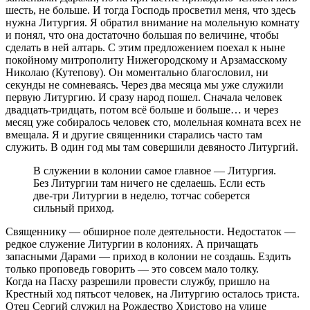
шесть, не больше. И тогда Господь просветил меня, что здесь
нужна Литургия. Я обратил внимание на молельную комнату
и понял, что она достаточно большая по величине, чтобы
сделать в ней алтарь. С этим предложением поехал к ныне
покойному митрополиту Нижегородскому и Арзамасскому
Николаю (Кутепову). Он моментально благословил, ни
секунды не сомневаясь. Через два месяца мы уже служили
первую Литургию. И сразу народ пошел. Сначала человек
двадцать-тридцать, потом всё больше и больше… и через
месяц уже собиралось человек сто, молельная комната всех не
вмещала. Я и другие священники старались часто там
служить. В один год мы там совершили девяносто Литургий.
В служении в колонии самое главное — Литургия.
Без Литургии там ничего не сделаешь. Если есть
две-три Литургии в неделю, тотчас соберется
сильный приход.
Священнику — обширное поле деятельности. Недостаток —
редкое служение Литургии в колониях. А причащать
запасными Дарами — приход в колонии не создашь. Ездить
только проповедь говорить — это совсем мало толку.
Когда на Пасху разрешили провести службу, пришло на
Крестный ход пятьсот человек, на Литургию осталось триста.
Отец Сергий служил на Рождество Христово на улице