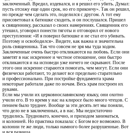
заключенный. Вредил, издевался, и я решил его убить. Думал:
пусть отсижу еще один срок, но его прикончу». Так он решил,
но прежде чем сделать это, поделился с другом. А тот ему
присоветовал к батюшке сходить, и он послушался. Пришел
к священнику, рассказал о своих намерениях. Священник его
утешил, уговорил понести тяготы и отговорил от нового
преступления: «И я поверил батюшке и не стал его убивать.
Поэтому и освободился». Видите, как важна и значительна
роль священника. Так что совсем не зря мы туда ходим.
Заключенные очень быстро откликаются на любовь. Если они
заметят в нас искреннее и честное отношение, они быстро
откликаются и на исповеди уже ничего не скрывают. После
этого они искренне стараются помогать, чем могут. Если они
физически работают, то делают все предельно старательно
и профессионально. При постройке фундамента храма
некоторые работали даже по ночам. Весь храм построен их
руками.
Если мы учили их церковнославянскому языку, они охотно
учили его. В то время у нас на клиросе было много чтецов. С
пением было труднее. Вообще за эти десять лет мы поняли,
что дело не в заключенных, а в нас. Мы недостаточно
трудились. Трудновато, конечно, и приходом заниматься,
и колонией. Но практика показала: с Богом все возможно. В
колонии те же люди, только намного более разрушенные. Вот
и вся разница.