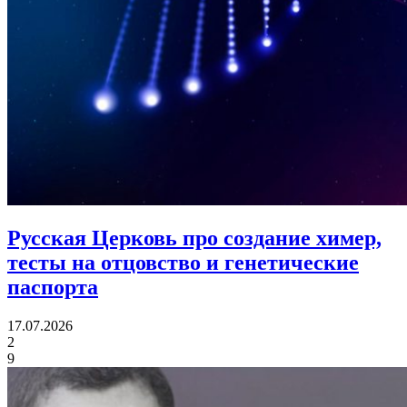
Русская Церковь про создание химер,
тесты на отцовство
и генетические
паспорта
17.07.2026
2
9