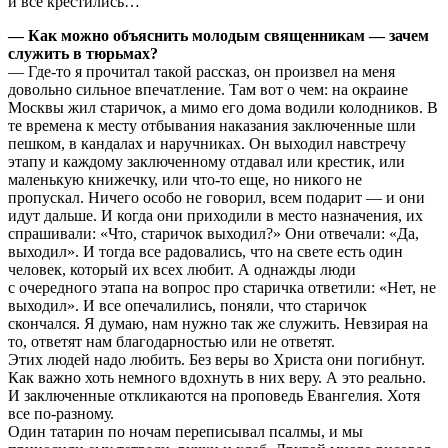
и все крестились…
— Как можно объяснить молодым священникам — зачем
служить в тюрьмах?
— Где-то я прочитал такой рассказ, он произвел на меня
довольно сильное впечатление. Там вот о чем: на окраине
Москвы жил старичок, а мимо его дома водили колодников. В
те времена к месту отбывания наказания заключенные шли
пешком, в кандалах и наручниках. Он выходил навстречу
этапу и каждому заключенному отдавал или крестик, или
маленькую книжечку, или что-то еще, но никого не
пропускал. Ничего особо не говорил, всем подарит — и они
идут дальше. И когда они приходили в место назначения, их
спрашивали: «Что, старичок выходил?» Они отвечали: «Да,
выходил». И тогда все радовались, что на свете есть один
человек, который их всех любит. А однажды люди
с очередного этапа на вопрос про старичка ответили: «Нет, не
выходил». И все опечалились, поняли, что старичок
скончался. Я думаю, нам нужно так же служить. Невзирая на
то, ответят нам благодарностью или не ответят.
Этих людей надо любить. Без веры во Христа они погибнут.
Как важно хоть немного вдохнуть в них веру. А это реально.
И заключенные откликаются на проповедь Евангелия. Хотя
все по-разному.
Один татарин по ночам переписывал псалмы, и мы