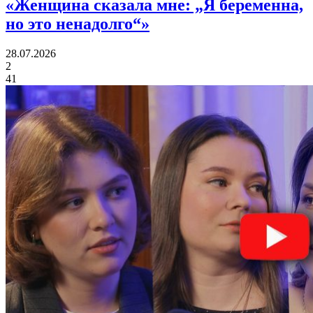
«
Женщина сказала мне:
„Я беременна,
но это ненадолго“»
28.07.2026
2
41