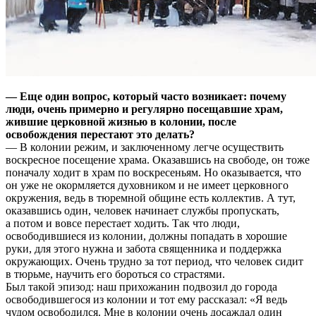
— Еще один вопрос, который часто возникает: почему
люди, очень примерно и регулярно посещавшие храм,
жившие церковной жизнью в колонии, после
освобождения перестают это делать?
— В колонии режим, и заключенному легче осуществить
воскресное посещение храма. Оказавшись на свободе, он тоже
поначалу ходит в храм по воскресеньям. Но оказывается, что
он уже не окормляется духовником и не имеет церковного
окружения, ведь в тюремной общине есть коллектив. А тут,
оказавшись один, человек начинает службы пропускать,
а потом и вовсе перестает ходить. Так что люди,
освободившиеся из колонии, должны попадать в хорошие
руки, для этого нужна и забота священника и поддержка
окружающих. Очень трудно за тот период, что человек сидит
в тюрьме, научить его бороться со страстями.
Был такой эпизод: наш прихожанин подвозил до города
освободившегося из колонии и тот ему рассказал: «Я ведь
чудом освободился. Мне в колонии очень досаждал один