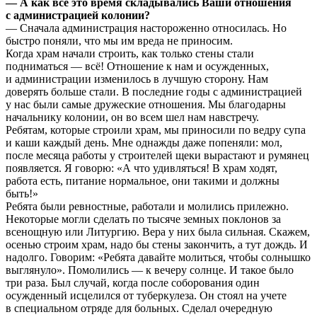
— А как все это время складывались Ваши отношения
с администрацией колонии?
— Сначала администрация настороженно относилась. Но
быстро поняли, что мы им вреда не приносим.
Когда храм начали строить, как только стены стали
подниматься — всё! Отношение к нам и осужденных,
и администрации изменилось в лучшую сторону. Нам
доверять больше стали. В последние годы с администрацией
у нас были самые дружеские отношения. Мы благодарны
начальнику колонии, он во всем шел нам навстречу.
Ребятам, которые строили храм, мы приносили по ведру супа
и каши каждый день. Мне однажды даже попеняли: мол,
после месяца работы у строителей щеки вырастают и румянец
появляется. Я говорю: «А что удивляться! В храм ходят,
работа есть, питание нормальное, они такими и должны
быть!»
Ребята были ревностные, работали и молились прилежно.
Некоторые могли сделать по тысяче земных поклонов за
всенощную или Литургию. Вера у них была сильная. Скажем,
осенью строим храм, надо бы стены закончить, а тут дождь. И
надолго. Говорим: «Ребята давайте молиться, чтобы солнышко
выглянуло». Помолились — к вечеру солнце. И такое было
три раза. Был случай, когда после соборования один
осужденный исцелился от туберкулеза. Он стоял на учете
в специальном отряде для больных. Сделал очередную