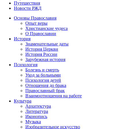
Путешествия
Новости РЖД
Основы Православия
Опыт веры
Христианские чудеса
О Православии
История
Знаменательные даты
История Церкви
История России
Зарубежная история
Психология
Болезнь и смерть
Уход за больными
Психология детей
Отношения до брака
Православный брак
Взаимоотношения на работе
Культура
Архитектура
Литература
Иконопись
Музыка
Изобразительное искусство