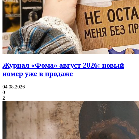
Журнал «Фома» август 2026:
новый
номер уже в продаже
04.08.2026
0
2