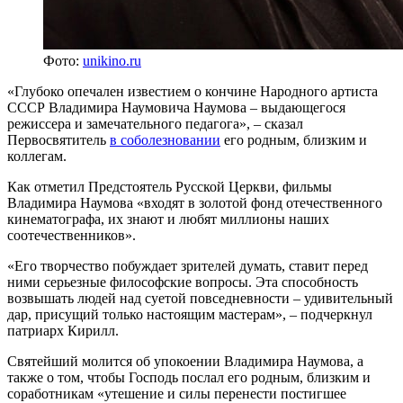
Фото:
unikino.ru
«Глубоко опечален известием о кончине Народного артиста
СССР Владимира Наумовича Наумова – выдающегося
режиссера и замечательного педагога», – сказал
Первосвятитель
в соболезновании
его родным, близким и
коллегам.
Как отметил Предстоятель Русской Церкви, фильмы
Владимира Наумова «входят в золотой фонд отечественного
кинематографа, их знают и любят миллионы наших
соотечественников».
«Его творчество побуждает зрителей думать, ставит перед
ними серьезные философские вопросы. Эта способность
возвышать людей над суетой повседневности – удивительный
дар, присущий только настоящим мастерам», – подчеркнул
патриарх Кирилл.
Святейший молится об упокоении Владимира Наумова, а
также о том, чтобы Господь послал его родным, близким и
соработникам «утешение и силы перенести постигшее