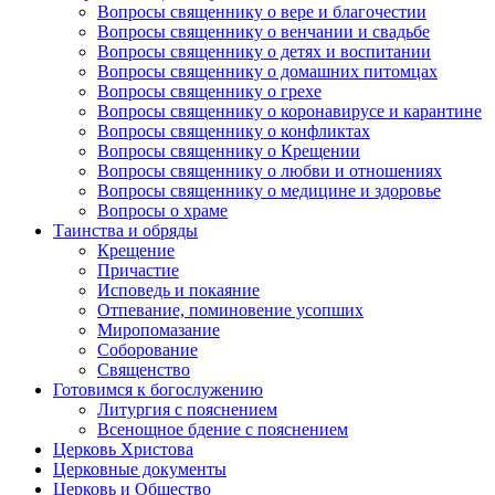
Вопросы священнику о вере и благочестии
Вопросы священнику о венчании и свадьбе
Вопросы священнику о детях и воспитании
Вопросы священнику о домашних питомцах
Вопросы священнику о грехе
Вопросы священнику о коронавирусе и карантине
Вопросы священнику о конфликтах
Вопросы священнику о Крещении
Вопросы священнику о любви и отношениях
Вопросы священнику о медицине и здоровье
Вопросы о храме
Таинства и обряды
Крещение
Причастие
Исповедь и покаяние
Отпевание, поминовение усопших
Миропомазание
Соборование
Священство
Готовимся к богослужению
Литургия с пояснением
Всенощное бдение с пояснением
Церковь Христова
Церковные документы
Церковь и Общество