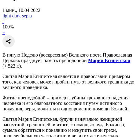
1 мин., 10.04.2022
light
dark
sepia
-
100
%
+
В пятую Неделю (воскресенье) Великого поста Православная
Церковь празднует память преподобной
Марии Египетской
(+ 522 г.).
Святая Мария Египетская является в православии примером
того, как человек может пройти путь от великого грешника до
великого праведника.
Житие преподобной – пример глубины греховного падения
человека и его благодатного восстания путем истинного
покаяния, веры, молитвы и одновременно помощи Божией.
Святая Мария Египетская, будучи изначально женщиной
распутной, грешницей, в итоге, с помощью чуда Божиего,
сумела обратиться к покаянию и искупить свои грехи,
проведя б
о
льшую часть жизни в великих аскетических