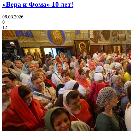
«Вера и Фома»
10 лет!
06.08.2026
0
12