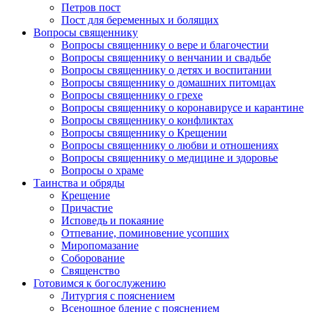
Петров пост
Пост для беременных и болящих
Вопросы священнику
Вопросы священнику о вере и благочестии
Вопросы священнику о венчании и свадьбе
Вопросы священнику о детях и воспитании
Вопросы священнику о домашних питомцах
Вопросы священнику о грехе
Вопросы священнику о коронавирусе и карантине
Вопросы священнику о конфликтах
Вопросы священнику о Крещении
Вопросы священнику о любви и отношениях
Вопросы священнику о медицине и здоровье
Вопросы о храме
Таинства и обряды
Крещение
Причастие
Исповедь и покаяние
Отпевание, поминовение усопших
Миропомазание
Соборование
Священство
Готовимся к богослужению
Литургия с пояснением
Всенощное бдение с пояснением