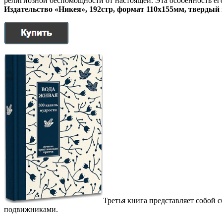
религиозной беспомощности от настоящей. Эта особенность ег
Издательство «Никея», 192стр, формат 110х155мм,
твердый
Третья книга представляет собой 
подвижниками.