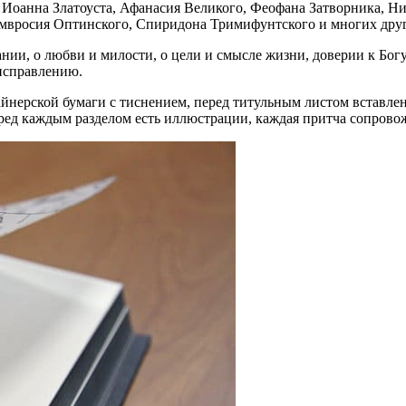
Иоанна Златоуста, Афанасия Великого, Феофана Затворника, Ни
Амвросия Оптинского, Спиридона Тримифунтского и многих дру
ии, о любви и милости, о цели и смысле жизни, доверии к Богу,
 исправлению.
йнерской бумаги с тиснением, перед титульным листом вставлена
еред каждым разделом есть иллюстрации, каждая притча сопрово