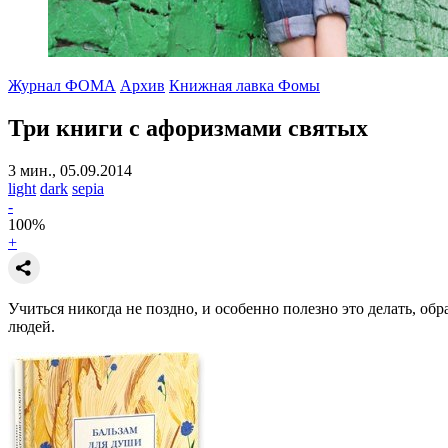
Журнал ФОМА
Архив
Книжная лавка Фомы
Три книги с афоризмами святых
3 мин., 05.09.2014
light
dark
sepia
-
100
%
+
Учиться никогда не поздно, и особенно полезно это делать, о
людей.