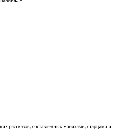
ианина...»
10х270мм
ких рассказов, составленных монахами, старцами и