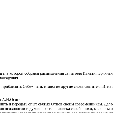
а, в которой собраны размышления святителя Игнатия Брянчани
 малодушия.
 приблизить Себе» - эти, и многие другие слова святителя Игнат
и А.И.Осипов:
снить и передать опыт святых Отцов своим современникам. Делае
ния психологии и духовных сил человека своей эпохи, мало чем