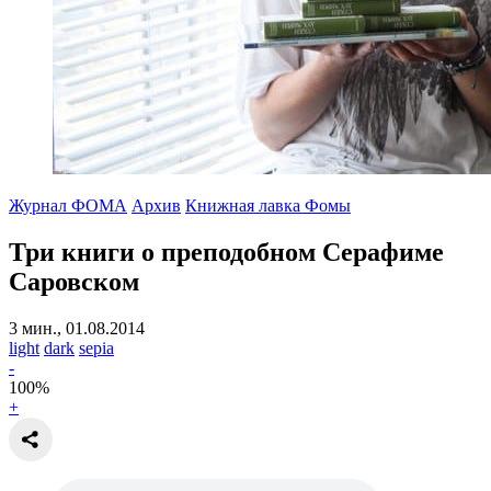
Журнал ФОМА
Архив
Книжная лавка Фомы
Три книги о преподобном Серафиме
Саровском
3 мин., 01.08.2014
light
dark
sepia
-
100
%
+