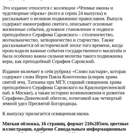
Это издание относится с коллекции «Чтимые иконы и
чудотворные образы» (всего в серии 24 выпуска) и
рассказывает о великом подвижнике православия. Выпуск
содержит иконографию святого, описывает основные
жизненные события, духовное становление и подвиги
преподобного Серафима Саровского – столпничество,
молчальничество, затворничество и старчество. Также
рассказывается об исторической эпохе того времени, когда
происходили важные события государственного масштаба и
была особенно важна сильная молитва такого подвижника
веры, как преподобный Серафим Саровский.
Издание включает в себя рубрику «Слово пастыря», которая
содержит слова Иерея Павла Конотопова (клирик храма
святой мчц. Татианы при МГУ, старший священник храма
преподобного Серафима Саровского на Краснопресненской
наб. в Москве), а также историю возникновения и развития
Серафимо-Дивеевской обители, почитамой как четвертый
земной удел Пресвятой Богородицы.
К выпуску прилагается освященная икона.
Мягкая обложка, 16 страниц, формат 210х285мм, цветные
иллюстрации, одобрено Синодальным информационным