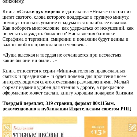
ближнему.
Книга
«Стяжи дух мирен»
издательства «Никея» состоит из
цитат святого, слова которого поддержат в трудную минуту,
помогут отогнать уныние и задуматься о наиболее важном.
Как побороть многословие, как удержаться от искушений, как
перестать осуждать ближнего? Наставления батюшки
Серафима о терпении, смирении и покаянии будут ценны и
важны любого православного человека.
«Душа высокая и твердая не отчаивается при несчастьях,
какие бы они ни были…»
Книга относится к серии «Мини-антология православных
святых и праздников» и будет полезна для прочтения всем
интересующимся святоотеческими размышлениями. Малый
формат издания удобен для чтения в дороге, а прекрасное
оформление может сделать книгу хорошим подарком близким.
Твердый переплет, 319 страниц, формат 80х115мм,
рекомендовано к публикации Издательским советом РПЦ