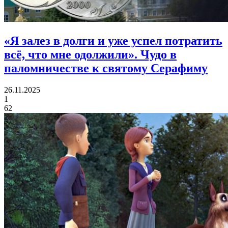
«Я залез в долги и уже успел потратить
всё, что мне одолжили».
Чудо в
паломничестве к святому Серафиму
26.11.2025
1
62