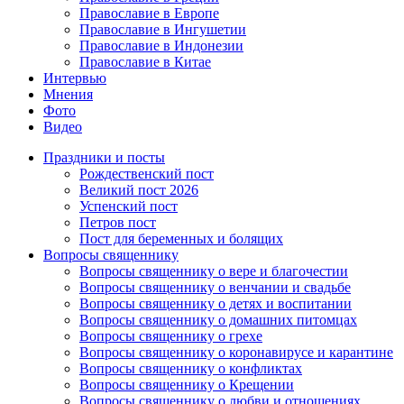
Православие в Европе
Православие в Ингушетии
Православие в Индонезии
Православие в Китае
Интервью
Мнения
Фото
Видео
Праздники и посты
Рождественский пост
Великий пост 2026
Успенский пост
Петров пост
Пост для беременных и болящих
Вопросы священнику
Вопросы священнику о вере и благочестии
Вопросы священнику о венчании и свадьбе
Вопросы священнику о детях и воспитании
Вопросы священнику о домашних питомцах
Вопросы священнику о грехе
Вопросы священнику о коронавирусе и карантине
Вопросы священнику о конфликтах
Вопросы священнику о Крещении
Вопросы священнику о любви и отношениях