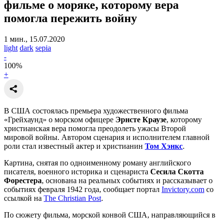
фильме о моряке, которому вера
помогла пережить войну
1 мин., 15.07.2020
light
dark
sepia
-
100
%
+
В США состоялась премьера художественного фильма
«Грейхаунд» о морском офицере
Эрнсте Краузе
, которому
христианская вера помогла преодолеть ужасы Второй
мировой войны. Автором сценария и исполнителем главной
роли стал известный актер и христианин
Том Хэнкс
.
Картина, снятая по одноименному роману английского
писателя, военного историка и сценариста
Сесила Скотта
Форестера
, основана на реальных событиях и рассказывает о
событиях февраля 1942 года, сообщает портал
Invictory.com
со
ссылкой на
The Christian Post
.
По сюжету фильма, морской конвой США, направляющийся в