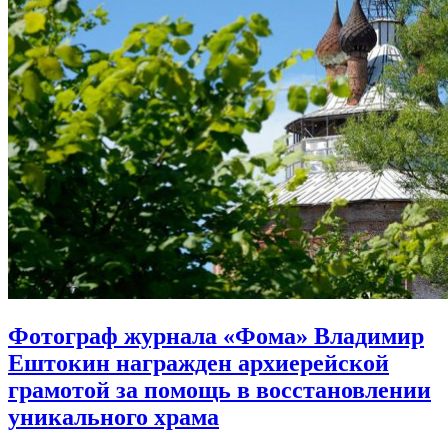
Фотограф журнала «Фома» Владимир
Ештокин награжден архиерейской
грамотой
за помощь в восстановлении
уникального храма