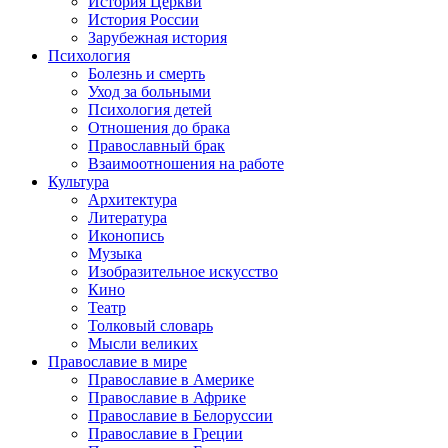
История Церкви
История России
Зарубежная история
Психология
Болезнь и смерть
Уход за больными
Психология детей
Отношения до брака
Православный брак
Взаимоотношения на работе
Культура
Архитектура
Литература
Иконопись
Музыка
Изобразительное искусство
Кино
Театр
Толковый словарь
Мысли великих
Православие в мире
Православие в Америке
Православие в Африке
Православие в Белоруссии
Православие в Греции