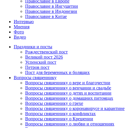
Православие в Европе
Православие в Ингушетии
Православие в Индонезии
Православие в Китае
Интервью
Мнения
Фото
Видео
Праздники и посты
Рождественский пост
Великий пост 2026
Успенский пост
Петров пост
Пост для беременных и болящих
Вопросы священнику
Вопросы священнику о вере и благочестии
Вопросы священнику о венчании и свадьбе
Вопросы священнику о детях и воспитании
Вопросы священнику о домашних питомцах
Вопросы священнику о грехе
Вопросы священнику о коронавирусе и карантине
Вопросы священнику о конфликтах
Вопросы священнику о Крещении
Вопросы священнику о любви и отношениях