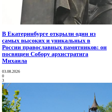
В Екатеринбурге открыли один из
самых высоких и уникальных в
России православных памятников:
он
посвящен Собору архистратига
Михаила
03.08.2026
0
3