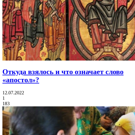
Откуда взялось и что означает
слово
«апостол»?
12.07.2022
1
183