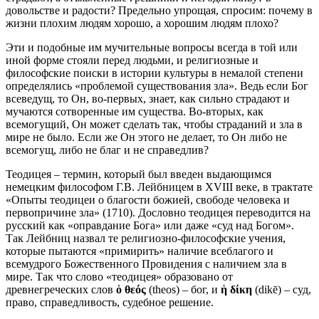
довольстве и радости? Предельно упрощая, спросим: почему в
жизни плохим людям хорошо, а хорошим людям плохо?
Эти и подобные им мучительные вопросы всегда в той или
иной форме стояли перед людьми, и религиозные и
философские поиски в истории культуры в немалой степени
определялись «проблемой существования зла». Ведь если Бог
всеведущ, то Он, во-первых, знает, как сильно страдают и
мучаются сотворенные им существа. Во-вторых, как
всемогущий, Он может сделать так, чтобы страданий и зла в
мире не было. Если же Он этого не делает, то Он либо не
всемогущ, либо не благ и не справедлив?
Теодицея – термин, который был введен выдающимся
немецким философом Г.В. Лейбницем в XVIII веке, в трактате
«Опыты теодицеи о благости божией, свободе человека и
первопричине зла» (1710). Дословно теодицея переводится на
русский как «оправдание Бога» или даже «суд над Богом».
Так Лейбниц назвал те религиозно-философские учения,
которые пытаются «примирить» наличие всеблагого и
всемудрого Божественного Провидения с наличием зла в
мире. Так что слово «теодицея» образовано от
древнегреческих слов
ὁ
θεός
(theos) – бог, и
ἡ
δίκη
(dikē) – суд,
право, справедливость, судебное решение.