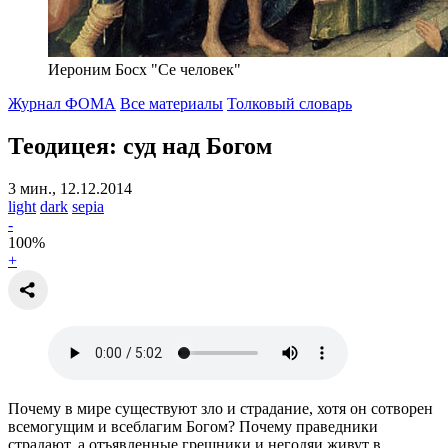
Иероним Босх "Се человек"
Журнал ФОМА
Все материалы
Толковый словарь
Теодицея: суд над Богом
3 мин., 12.12.2014
light
dark
sepia
-
100
%
+
Почему в мире существуют зло и страдание, хотя он сотворен
всемогущим и всеблагим Богом? Почему праведники
страдают, а отъявленные грешники и негодяи живут в