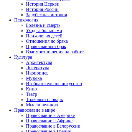
История Церкви
История России
Зарубежная история
Психология
Болезнь и смерть
Уход за больными
Психология детей
Отношения до брака
Православный брак
Взаимоотношения на работе
Культура
Архитектура
Литература
Иконопись
Музыка
Изобразительное искусство
Кино
Театр
Толковый словарь
Мысли великих
Православие в мире
Православие в Америке
Православие в Африке
Православие в Белоруссии
Православие в Греции