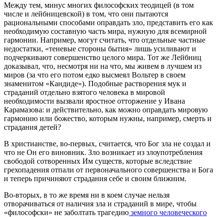
Между тем, минус многих философских теодицей (в том
числе и лейбницевской) в том, что они пытаются
рациональными способами оправдать зло, представить его как
необходимую составную часть мира, нужную для всемирной
гармонии. Например, могут считать, что отдельные частные
недостатки, «теневые стороны бытия» лишь усиливают и
подчеркивают совершенство целого мира. Тот же Лейбниц
доказывал, что, несмотря ни на что, мы живем в лучшем из
миров (за что его потом едко высмеял Вольтер в своем
знаменитом «Кандиде»). Подобные растворения мук и
страданий отдельно взятого человека в мировой
необходимости вызвали яростное отторжение у Ивана
Карамазова: и действительно, как можно оправдать мировую
гармонию или божество, которым нужны, например, смерть и
страдания детей?
В христианстве, во-первых, считается, что Бог зла не создал и
что не Он его виновник. Зло возникает из злоупотребления
свободой сотворенных Им существ, которые вследствие
грехопадения отпали от первоначального совершенства и Бога
и теперь причиняют страдания себе и своим ближним.
Во-вторых, в то же время ни в коем случае нельзя
отворачиваться от наличия зла и страданий в мире, чтобы
«философски» не заболтать трагедию
земного человеческого