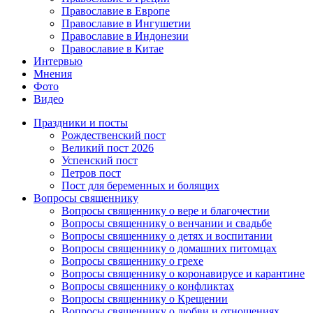
Православие в Европе
Православие в Ингушетии
Православие в Индонезии
Православие в Китае
Интервью
Мнения
Фото
Видео
Праздники и посты
Рождественский пост
Великий пост 2026
Успенский пост
Петров пост
Пост для беременных и болящих
Вопросы священнику
Вопросы священнику о вере и благочестии
Вопросы священнику о венчании и свадьбе
Вопросы священнику о детях и воспитании
Вопросы священнику о домашних питомцах
Вопросы священнику о грехе
Вопросы священнику о коронавирусе и карантине
Вопросы священнику о конфликтах
Вопросы священнику о Крещении
Вопросы священнику о любви и отношениях