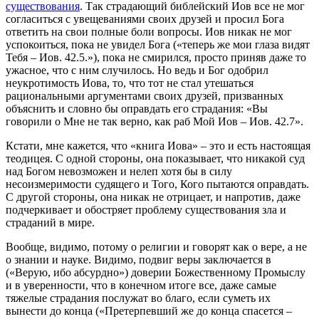
существования
. Так страдающий библейский Иов все не мог
согласиться с увещеваниями своих друзей и просил Бога
ответить на свои полные боли вопросы. Иов никак не мог
успокоиться, пока не увидел Бога («теперь же мои глаза видят
Тебя – Иов. 42.5.»), пока не смирился, просто приняв даже то
ужасное, что с ним случилось. Но ведь и Бог одобрил
неукротимость Иова, то, что тот не стал утешаться
рациональными аргументами своих друзей, призванных
объяснить и словно бы оправдать его страдания: «Вы
говорили о Мне не так верно, как раб Мой Иов – Иов. 42.7».
Кстати, мне кажется, что «книга Иова» – это и есть настоящая
теодицея. С одной стороны, она показывает, что никакой суд
над Богом невозможен и нелеп хотя бы в силу
несоизмеримости судящего и Того, Кого пытаются оправдать.
С другой стороны, она никак не отрицает, и напротив, даже
подчеркивает и обостряет проблему существования зла и
страданий в мире.
Вообще, видимо, потому о религии и говорят как о вере, а не
о знании и науке. Видимо, подвиг веры заключается в
(«Верую, ибо абсурдно») доверии Божественному Промыслу
и в уверенности, что в конечном итоге все, даже самые
тяжелые страдания послужат во благо, если суметь их
вынести до конца («Претерпевший же до конца спасется –