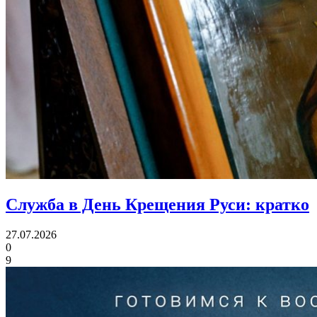
Служба в День Крещения Руси:
кратко
27.07.2026
0
9