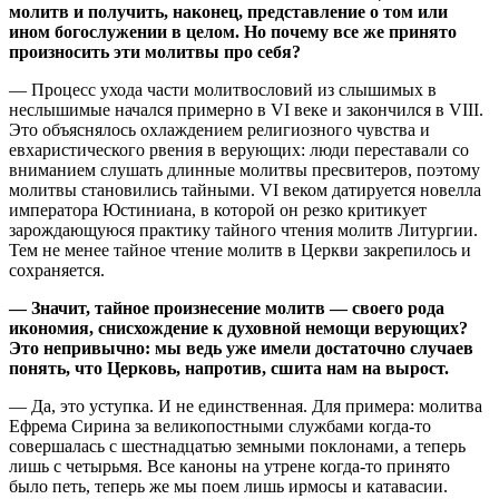
молитв и получить, наконец, представление о том или
ином богослужении в целом. Но почему все же принято
произносить эти молитвы про себя?
— Процесс ухода части молитвословий из слышимых в
неслышимые начался примерно в VI веке и закончился в VIII.
Это объяснялось охлаждением религиозного чувства и
евхаристического рвения в верующих: люди переставали со
вниманием слушать длинные молитвы пресвитеров, поэтому
молитвы становились тайными. VI веком датируется новелла
императора Юстиниана, в которой он резко критикует
зарождающуюся практику тайного чтения молитв Литургии.
Тем не менее тайное чтение молитв в Церкви закрепилось и
сохраняется.
— Значит, тайное произнесение молитв — своего рода
икономия, снисхождение к духовной немощи верующих?
Это непривычно: мы ведь уже имели достаточно случаев
понять, что Церковь, напротив, сшита нам на вырост.
— Да, это уступка. И не единственная. Для примера: молитва
Ефрема Сирина за великопостными службами когда-то
совершалась с шестнадцатью земными поклонами, а теперь
лишь с четырьмя. Все каноны на утрене когда-то принято
было петь, теперь же мы поем лишь ирмосы и катавасии.