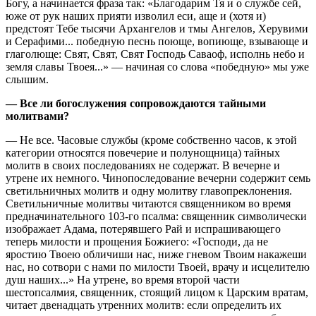
Богу, а начинается фраза так: «Благодарим Тя и о службе сей,
юже от рук наших прияти изволил еси, аще и (хотя и)
предстоят Тебе тысячи Архангелов и тмы Ангелов, Херувими
и Серафими... победную песнь поюще, вопиюще, взывающе и
глаголюще: Свят, Свят, Свят Господь Саваоф, исполнь небо и
земля славы Твоея...» — начиная со слова «победную» мы уже
слышим.
— Все ли богослужения сопровождаются тайными
молитвами?
— Не все. Часовые службы (кроме собственно часов, к этой
категории относятся повечерие и полунощница) тайных
молитв в своих последованиях не содержат. В вечерне и
утрене их немного. Чинопоследование вечерни содержит семь
светильничных молитв и одну молитву главопреклонения.
Светильничные молитвы читаются священником во время
предначинательного 103-го псалма: священник символически
изображает Адама, потерявшего Рай и испрашивающего
теперь милости и прощения Божиего: «Господи, да не
яростию Твоею обличиши нас, ниже гневом Твоим накажеши
нас, но сотвори с нами по милости Твоей, врачу и исцелителю
душ наших...» На утрене, во время второй части
шестопсалмия, священник, стоящий лицом к Царским вратам,
читает двенадцать утренних молитв: если определить их