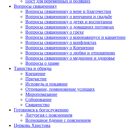
Пост для беременных и болящих
Вопросы священнику
Вопросы священнику о вере и благочестии
Вопросы священнику о венчании и свадьбе
Вопросы священнику о детях и воспитании
Вопросы священнику о домашних питомцах
Вопросы священнику о грехе
Вопросы священнику о коронавирусе и карантине
Вопросы священнику о конфликтах
Вопросы священнику о Крещении
Вопросы священнику о любви и отношениях
Вопросы священнику о медицине и здоровье
Вопросы о храме
Таинства и обряды
Крещение
Причастие
Исповедь и покаяние
Отпевание, поминовение усопших
Миропомазание
Соборование
Священство
Готовимся к богослужению
Литургия с пояснением
Всенощное бдение с пояснением
Церковь Христова