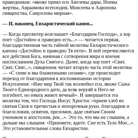
праведников: «якоже приял еси Авелевы дары, Ноевы
жертвы, Авраамова всеплодия, Моисеева и Ааронова
священства, Самуилова мирная».
— И, наконец, Евхаристический канон...
— Когда пресвитер возглашает «Благодарим Господа», а хор
поет «Достойно и праведно есть...» — читается первая,
благодарственная часть тайной молитвы Евхаристического
канона «Достойно и праведно Тя пети». В ней перечисляются
все действия Бога, начиная с сотворения мира и кончая
ниспосланием Духа Святого. Далее, когда хор поет «Свят,
Свят, Свят...», священник читает вторую часть этой молитвы
— «С сими и мы блаженными силами», где происходит
переход от благодарения к воспоминанию истории
Искупления: «Иже мир Твой так возлюбил еси, якоже Сына
Твоего Единородного дати, да всяк веруяй в Него не
погибнет, но имать живот вечный». И завершается эта
молитва тем, что Господь Иисус Христос «прием хлеб во
святыя Своя и пречистыя и непорочныя руки, благодарив и
благословив, освятив, преломив, даде святым Своим
учеником и апостолом, рек...». Это то, что мы не слышим, а
дальше мы слышим: «Приимите, ядите. Сие есть Тело Мое...».
Это установительные слова Евхаристии.