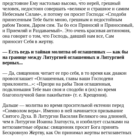
предстояние Ему настолько высоко, что иерей, грешный
человек, недостоин совершать «великое и страшное и самим
Небесным Силам», и потому он просит Господа: «Сподоби
принесенным Тебе быти мною, грешным и недостойным
рабом Твоим, Даром сим. Ты бо еси Приносяй и Приносимый,
и Приемляй и Раздаваемый». Это очень красивая антиномия,
она говорит о том, что Господь, давший нам все, Сам
приносит Себя в жертву.
— Есть ведь и тайная молитва об оглашенных — как бы
на границе между Литургией оглашенных и Литургией
верных...
— Да, священник читает ее про себя, в то время как диакон
провозглашает «Оглашенныя, главы ваши Господеви
приклонити...»: «Призри на рабы Твоя оглашенныя,
подклоньшия Тебе выи своя и сподоби я (их) во время
благополучной бани пакибытия» (т. е. Крещения).
Дальше — молитва во время просительной ектении перед
«Символом веры». Именно в ней начинается призывание
Святого Духа. В Литургии Василия Великого она длинней,
чем в Литургии Иоанна Златоуста, и изобилует ссылками на
ветхозаветные образы: священник просит Бога принять
Бескровную Жертву, как Он принимал жертвы ветхозаветных