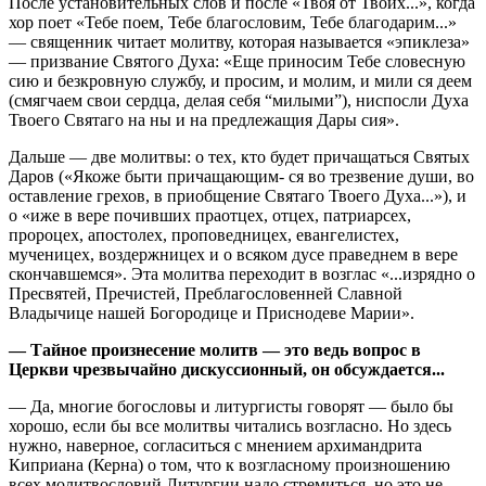
После установительных слов и после «Твоя от Твоих...», когда
хор поет «Тебе поем, Тебе благословим, Тебе благодарим...»
— священник читает молитву, которая называется «эпиклеза»
— призвание Святого Духа: «Еще приносим Тебе словесную
сию и безкровную службу, и просим, и молим, и мили ся деем
(смягчаем свои сердца, делая себя “милыми”), ниспосли Духа
Твоего Святаго на ны и на предлежащия Дары сия».
Дальше — две молитвы: о тех, кто будет причащаться Святых
Даров («Якоже быти причащающим- ся во трезвение души, во
оставление грехов, в приобщение Святаго Твоего Духа...»), и
о «иже в вере почивших праотцех, отцех, патриарсех,
пророцех, апостолех, проповедницех, евангелистех,
мученицех, воздержницех и о всяком дусе праведнем в вере
скончавшемся». Эта молитва переходит в возглас «...изрядно о
Пресвятей, Пречистей, Преблагословенней Славной
Владычице нашей Богородице и Приснодеве Марии».
— Тайное произнесение молитв — это ведь вопрос в
Церкви чрезвычайно дискуссионный, он обсуждается...
— Да, многие богословы и литургисты говорят — было бы
хорошо, если бы все молитвы читались возгласно. Но здесь
нужно, наверное, согласиться с мнением архимандрита
Киприана (Керна) о том, что к возгласному произношению
всех молитвословий Литургии надо стремиться, но это не