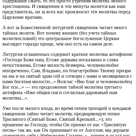
содержание сжато, то это просто утренняя молитва любого
христианина. И священник в эти минуты молится как наш
представитель, он за всех нас произносит эти молитвы перед
Царскими вратами.
А вот за Божественной литургией священник читает много
тайных молитв. Вот почему внешне (без учета тайных
молитвословий) это центральное богослужение Церкви
выглядит гораздо проще, чем оно есть на самом деле.
Литургия оглашенных содержит краткие молитвы антифонов:
«Господи Боже наш, Егоже держава несказанна и слава
непостижима, Егоже милость безмерна, человеколюбие
неизреченно, Сам, Владыко, по благоутробию Твоему призри
на ны и на святый храм сей и сотвори с нами и молящимися с
нами богатыя милости...» Возглас «Яко благ и человеколюбец
Бог еси...» — это продолжение тайной молитвы третьего
антифона «Иже общия сия и согласныя даровавый нам
молитвы...».
Уже после малого входа, во время пения тропарей и кондаков
священник тайно читает молитву, предваряющую пение
Трисвятого (Святый Боже, Святый Крепкий...»); это
прошение ко Господу, чтобы Он принял от нас «Трисвятую
песнь» так же, как Он принимает ее от Ангелов; мы дерзаем
сравнивать себя с Небесными Силами: «...прими и от уст нас