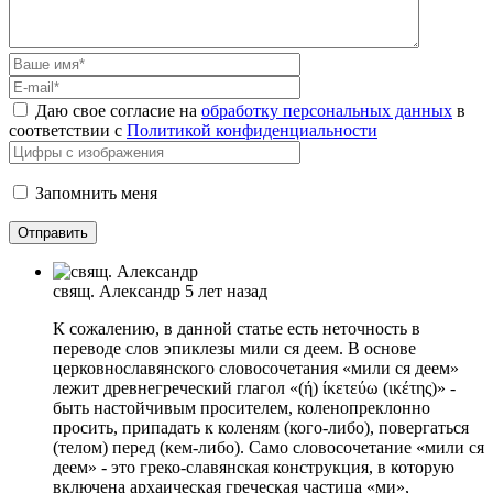
Даю свое согласие на
обработку персональных данных
в
соответствии с
Политикой конфиденциальности
Запомнить меня
свящ. Александр
5 лет назад
К сожалению, в данной статье есть неточность в
переводе слов эпиклезы мили ся деем. В основе
церковнославянского словосочетания «мили ся деем»
лежит древнегреческий глагол «(ή) ίκετεύω (ικέτης)» -
быть настойчивым просителем, коленопреклонно
просить, припадать к коленям (кого-либо), повергаться
(телом) перед (кем-либо). Само словосочетание «мили ся
деем» - это греко-славянская конструкция, в которую
включена архаическая греческая частица «ми»,