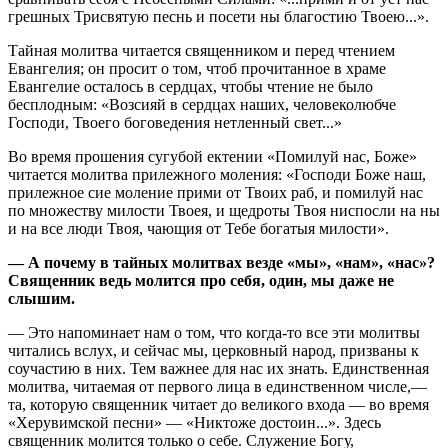
грешных Трисвятую песнь и посети ны благостию Твоею...».
Тайная молитва читается священником и перед чтением
Евангелия; он просит о том, чтоб прочитанное в храме
Евангелие осталось в сердцах, чтобы чтение не было
бесплодным: «Возсияй в сердцах наших, человеколюбче
Господи, Твоего боговедения нетленный свет...»
Во время прошения сугубой ектении «Помилуй нас, Боже»
читается молитва прилежного моления: «Господи Боже наш,
прилежное сие моление прими от Твоих раб, и помилуй нас
по множеству милости Твоея, и щедроты Твоя ниспосли на ны
и на все люди Твоя, чающия от Тебе богатыя милости».
— А почему в тайных молитвах везде «мы», «нам», «нас»?
Священник ведь молится про себя, один, мы даже не
слышим.
— Это напоминает нам о том, что когда-то все эти молитвы
читались вслух, и сейчас мы, церковный народ, призваны к
соучастию в них. Тем важнее для нас их знать. Единственная
молитва, читаемая от первого лица в единственном числе,—
та, которую священник читает до великого входа — во время
«Херувимской песни» — «Никтоже достоин...». Здесь
священник молится только о себе. Служение Богу,