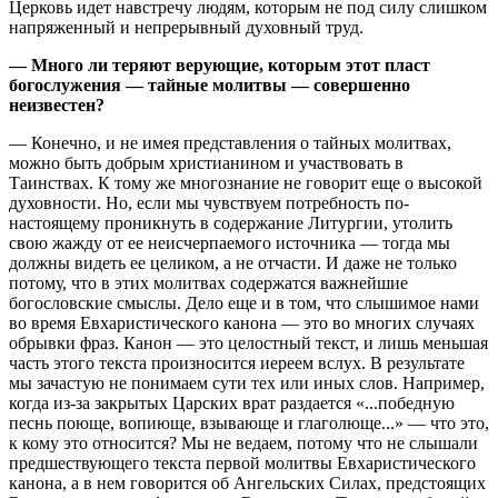
Церковь идет навстречу людям, которым не под силу слишком
напряженный и непрерывный духовный труд.
— Много ли теряют верующие, которым этот пласт
богослужения — тайные молитвы — совершенно
неизвестен?
— Конечно, и не имея представления о тайных молитвах,
можно быть добрым христианином и участвовать в
Таинствах. К тому же многознание не говорит еще о высокой
духовности. Но, если мы чувствуем потребность по-
настоящему проникнуть в содержание Литургии, утолить
свою жажду от ее неисчерпаемого источника — тогда мы
должны видеть ее целиком, а не отчасти. И даже не только
потому, что в этих молитвах содержатся важнейшие
богословские смыслы. Дело еще и в том, что слышимое нами
во время Евхаристического канона — это во многих случаях
обрывки фраз. Канон — это целостный текст, и лишь меньшая
часть этого текста произносится иереем вслух. В результате
мы зачастую не понимаем сути тех или иных слов. Например,
когда из-за закрытых Царских врат раздается «...победную
песнь поюще, вопиюще, взывающе и глаголюще...» — что это,
к кому это относится? Мы не ведаем, потому что не слышали
предшествующего текста первой молитвы Евхаристического
канона, а в нем говорится об Ангельских Силах, предстоящих