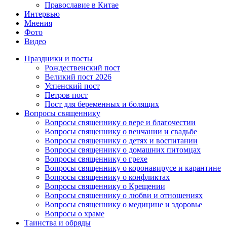
Православие в Китае
Интервью
Мнения
Фото
Видео
Праздники и посты
Рождественский пост
Великий пост 2026
Успенский пост
Петров пост
Пост для беременных и болящих
Вопросы священнику
Вопросы священнику о вере и благочестии
Вопросы священнику о венчании и свадьбе
Вопросы священнику о детях и воспитании
Вопросы священнику о домашних питомцах
Вопросы священнику о грехе
Вопросы священнику о коронавирусе и карантине
Вопросы священнику о конфликтах
Вопросы священнику о Крещении
Вопросы священнику о любви и отношениях
Вопросы священнику о медицине и здоровье
Вопросы о храме
Таинства и обряды