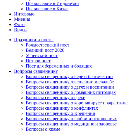
Православие в Индонезии
Православие в Китае
Интервью
Мнения
Фото
Видео
Праздники и посты
Рождественский пост
Великий пост 2026
Успенский пост
Петров пост
Пост для беременных и болящих
Вопросы священнику
Вопросы священнику о вере и благочестии
Вопросы священнику о венчании и свадьбе
Вопросы священнику о детях и воспитании
Вопросы священнику о домашних питомцах
Вопросы священнику о грехе
Вопросы священнику о коронавирусе и карантине
Вопросы священнику о конфликтах
Вопросы священнику о Крещении
Вопросы священнику о любви и отношениях
Вопросы священнику о медицине и здоровье
Вопросы о храме