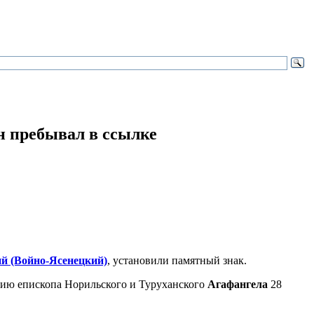
н пребывал в ссылке
й (Войно-Ясенецкий)
, установили памятный знак.
ению епископа Норильского и Туруханского
Агафангела
28