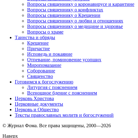
Вопросы священнику о коронавирусе и карантине
Вопросы священнику о конфликтах
Вопросы священнику о Крещении
Вопросы священнику о любви и отношениях
Вопросы священнику о медицине и здоровье
Вопросы о храме
Таинства и обряды
Крещение
Причастие
Исповедь и покаяние
Отпевание, поминовение усопших
Миропомазание
Соборование
Священство
Готовимся к богослужению
Литургия с пояснением
Всенощное бдение с пояснением
Церковь Христова
Церковные документы
Церковь и Общество
Тексты православных молитв и богослужений
© Журнал Фома. Все права защищены, 2000—2026
Наверх