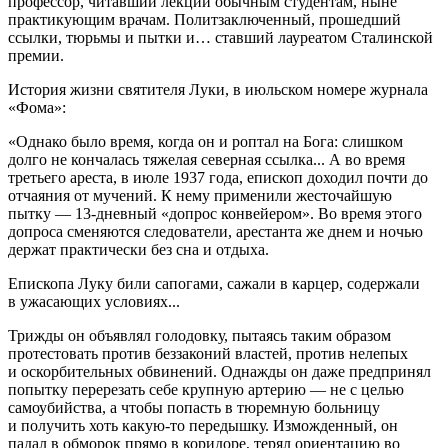
профессор, читавший лекции обычным студентам, ныне
практикующим врачам. Политзаключенный, прошедший
ссылки, тюрьмы и пытки и… ставший лауреатом Сталинской
премии.
История жизни святителя Луки, в июльском номере журнала
«Фома»:
«Однако было время, когда он и роптал на Бога: слишком
долго не кончалась тяжелая северная ссылка... А во время
третьего ареста, в июле 1937 года, епископ доходил почти до
отчаяния от мучений. К нему применили жесточайшую
пытку — 13-дневный «допрос конвейером». Во время этого
допроса сменяются следователи, арестанта же днем и ночью
держат практически без сна и отдыха.
Епископа Луку били сапогами, сажали в карцер, содержали
в ужасающих условиях...
Трижды он объявлял голодовку, пытаясь таким образом
протестовать против беззаконий властей, против нелепых
и оскорбительных обвинений. Однажды он даже предпринял
попытку перерезать себе крупную артерию — не с целью
самоубийства, а чтобы попасть в тюремную больницу
и получить хоть какую-то передышку. Изможденный, он
падал в обморок прямо в коридоре, терял ориентацию во