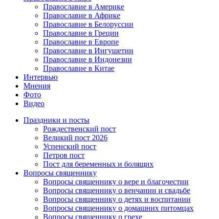
Православие в Америке
Православие в Африке
Православие в Белоруссии
Православие в Греции
Православие в Европе
Православие в Ингушетии
Православие в Индонезии
Православие в Китае
Интервью
Мнения
Фото
Видео
Праздники и посты
Рождественский пост
Великий пост 2026
Успенский пост
Петров пост
Пост для беременных и болящих
Вопросы священнику
Вопросы священнику о вере и благочестии
Вопросы священнику о венчании и свадьбе
Вопросы священнику о детях и воспитании
Вопросы священнику о домашних питомцах
Вопросы священнику о грехе