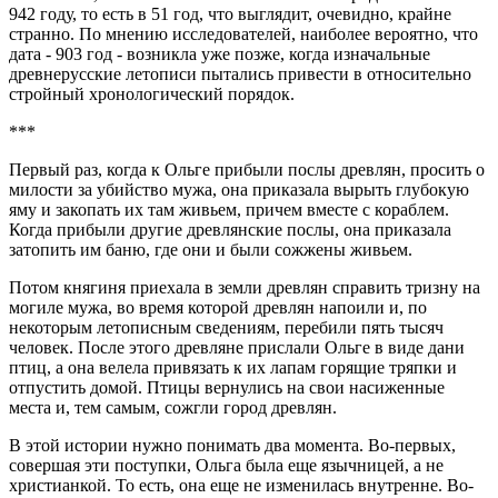
942 году, то есть в 51 год, что выглядит, очевидно, крайне
странно. По мнению исследователей, наиболее вероятно, что
дата - 903 год - возникла уже позже, когда изначальные
древнерусские летописи пытались привести в относительно
стройный хронологический порядок.
***
Первый раз, когда к Ольге прибыли послы древлян, просить о
милости за убийство мужа, она приказала вырыть глубокую
яму и закопать их там живьем, причем вместе с кораблем.
Когда прибыли другие древлянские послы, она приказала
затопить им баню, где они и были сожжены живьем.
Потом княгиня приехала в земли древлян справить тризну на
могиле мужа, во время которой древлян напоили и, по
некоторым летописным сведениям, перебили пять тысяч
человек. После этого древляне прислали Ольге в виде дани
птиц, а она велела привязать к их лапам горящие тряпки и
отпустить домой. Птицы вернулись на свои насиженные
места и, тем самым, сожгли город древлян.
В этой истории нужно понимать два момента. Во-первых,
совершая эти поступки, Ольга была еще язычницей, а не
христианкой. То есть, она еще не изменилась внутренне. Во-