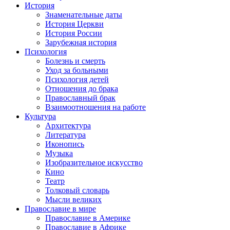
История
Знаменательные даты
История Церкви
История России
Зарубежная история
Психология
Болезнь и смерть
Уход за больными
Психология детей
Отношения до брака
Православный брак
Взаимоотношения на работе
Культура
Архитектура
Литература
Иконопись
Музыка
Изобразительное искусство
Кино
Театр
Толковый словарь
Мысли великих
Православие в мире
Православие в Америке
Православие в Африке