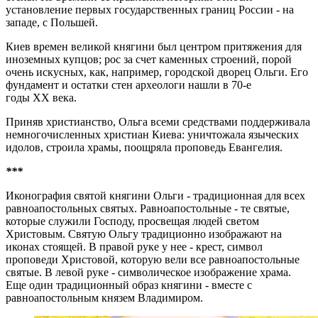
установление первых государственных границ России - на
западе, с Польшей.
Киев времен великой княгини был центром притяжения для
иноземных купцов; рос за счет каменных строений, порой
очень искусных, как, например, городской дворец Ольги. Его
фундамент и остатки стен археологи нашли в 70-е
годы XX века.
Приняв христианство, Ольга всеми средствами поддерживала
немногочисленных христиан Киева: уничтожала языческих
идолов, строила храмы, поощряла проповедь Евангелия.
***
Иконография святой княгини Ольги - традиционная для всех
равноапостольных святых. Равноапостольные - те святые,
которые служили Господу, просвещая людей светом
Христовым. Святую Ольгу традиционно изображают на
иконах стоящей. В правой руке у нее - крест, символ
проповеди Христовой, которую вели все равноапостольные
святые. В левой руке - символическое изображение храма.
Еще один традиционный образ княгини - вместе с
равноапостольным князем Владимиром.