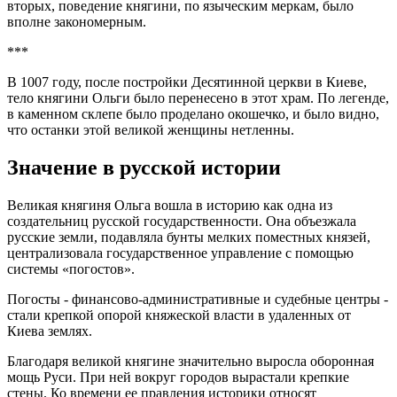
вторых, поведение княгини, по языческим меркам, было
вполне закономерным.
***
В 1007 году, после постройки Десятинной церкви в Киеве,
тело княгини Ольги было перенесено в этот храм. По легенде,
в каменном склепе было проделано окошечко, и было видно,
что останки этой великой женщины нетленны.
Значение в русской истории
Великая княгиня Ольга вошла в историю как одна из
создательниц русской государственности. Она объезжала
русские земли, подавляла бунты мелких поместных князей,
централизовала государственное управление с помощью
системы «погостов».
Погосты - финансово-административные и судебные центры -
стали крепкой опорой княжеской власти в удаленных от
Киева землях.
Благодаря великой княгине значительно выросла оборонная
мощь Руси. При ней вокруг городов вырастали крепкие
стены. Ко времени ее правления историки относят