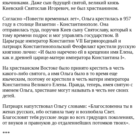
язычниками. Даже сын будущей святой, великий князь
Киевский Святослав Игоревич, не был христианином.
Согласно «Повести временных лет», Ольга крестилась в 957
году в столице Византии - Константинополе. Она
отправилась туда, поручив Киев сыну Святославу, который к
тому времени подрос и мог управлять государством. В
Царьграде император Константин VII Багрянородный и
патриарх Константинопольский Феофилакт крестили русскую
княгиню лично: «И было наречено ей в крещении имя Елена,
как и древней царице-матери императора Константина I».
На христианском Востоке было принято крестить в честь
какого-либо святого, а имя Ольга было в то время еще
языческим, поэтому ее крестили в честь матери императора
Константина Великого Елены. Правда, теперь, имея святую с
именем Ольга, христиане могут называть в честь нее своих
детей.
Патриарх напутствовал Ольгу словами: «Благословенна ты в
женах русских, ибо оставила тьму и возлюбила Свет.
Благословят тебя русские люди во всех грядущих поколениях,
от внуков и правнуков до отдаленнейших потомков твоих».
***