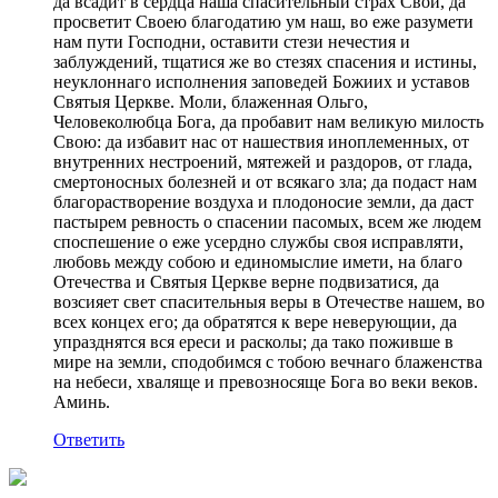
да всадит в сердца наша спасительный страх Свой, да
просветит Своею благодатию ум наш, во еже разумети
нам пути Господни, оставити стези нечестия и
заблуждений, тщатися же во стезях спасения и истины,
неуклоннаго исполнения заповедей Божиих и уставов
Святыя Церкве. Моли, блаженная Ольго,
Человеколюбца Бога, да пробавит нам великую милость
Свою: да избавит нас от нашествия иноплеменных, от
внутренних нестроений, мятежей и раздоров, от глада,
смертоносных болезней и от всякаго зла; да подаст нам
благорастворение воздуха и плодоносие земли, да даст
пастырем ревность о спасении пасомых, всем же людем
споспешение о еже усердно службы своя исправляти,
любовь между собою и единомыслие имети, на благо
Отечества и Святыя Церкве верне подвизатися, да
возсияет свет спасительныя веры в Отечестве нашем, во
всех концех его; да обратятся к вере неверующии, да
упразднятся вся ереси и расколы; да тако поживше в
мире на земли, сподобимся с тобою вечнаго блаженства
на небеси, хваляще и превозносяще Бога во веки веков.
Аминь.
Ответить