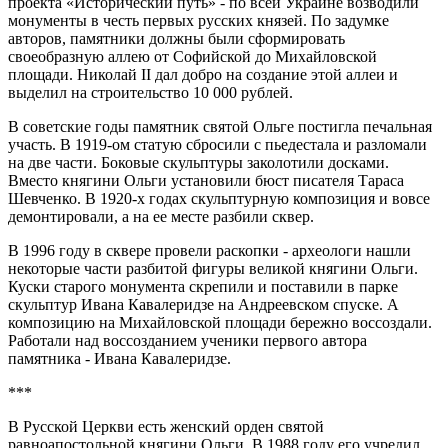
проекта «Исторический путь» - по всей Украине возводили
монументы в честь первых русских князей. По задумке
авторов, памятники должны были сформировать
своеобразную аллею от Софийской до Михайловской
площади. Николай II дал добро на создание этой аллеи и
выделил на строительство 10 000 рублей.
В советские годы памятник святой Ольге постигла печальная
участь. В 1919-ом статую сбросили с пьедестала и разломали
на две части. Боковые скульптуры заколотили досками.
Вместо княгини Ольги установили бюст писателя Тараса
Шевченко. В 1920-х годах скульптурную композиция и вовсе
демонтировали, а на ее месте разбили сквер.
В 1996 году в сквере провели раскопки - археологи нашли
некоторые части разбитой фигуры великой княгини Ольги.
Куски старого монумента скрепили и поставили в парке
скульптур Ивана Кавалеридзе на Андреевском спуске. А
композицию на Михайловской площади бережно воссоздали.
Работали над воссозданием ученики первого автора
памятника - Ивана Кавалеридзе.
***
В Русской Церкви есть женский орден святой
равноапостольной княгини Ольги. В 1988 году его учредил