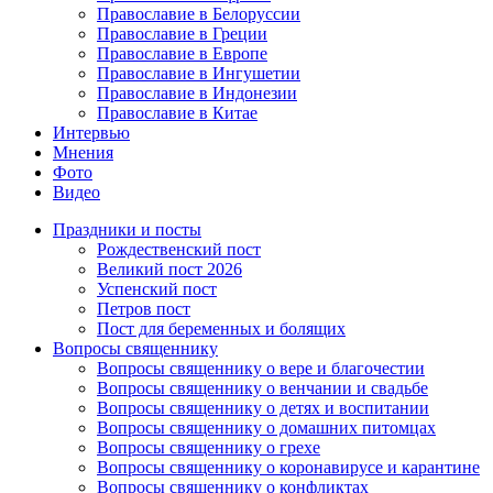
Православие в Белоруссии
Православие в Греции
Православие в Европе
Православие в Ингушетии
Православие в Индонезии
Православие в Китае
Интервью
Мнения
Фото
Видео
Праздники и посты
Рождественский пост
Великий пост 2026
Успенский пост
Петров пост
Пост для беременных и болящих
Вопросы священнику
Вопросы священнику о вере и благочестии
Вопросы священнику о венчании и свадьбе
Вопросы священнику о детях и воспитании
Вопросы священнику о домашних питомцах
Вопросы священнику о грехе
Вопросы священнику о коронавирусе и карантине
Вопросы священнику о конфликтах