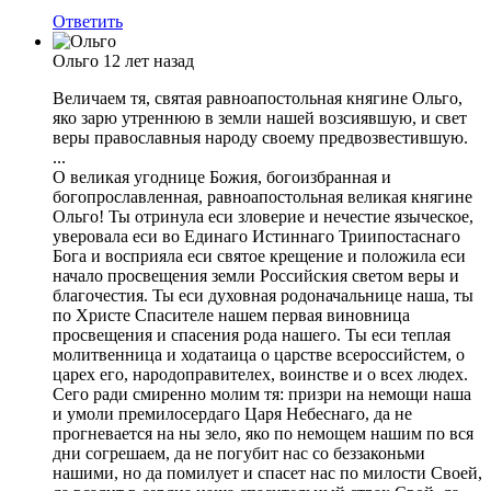
Ответить
Ольго
12 лет назад
Величаем тя, святая равноапостольная княгине Ольго,
яко зарю утреннюю в земли нашей возсиявшую, и свет
веры православныя народу своему предвозвестившую.
...
О великая угоднице Божия, богоизбранная и
богопрославленная, равноапостольная великая княгине
Ольго! Ты отринула еси зловерие и нечестие языческое,
уверовала еси во Единаго Истиннаго Триипостаснаго
Бога и восприяла еси святое крещение и положила еси
начало просвещения земли Российския светом веры и
благочестия. Ты еси духовная родоначальнице наша, ты
по Христе Спасителе нашем первая виновница
просвещения и спасения рода нашего. Ты еси теплая
молитвенница и ходатаица о царстве всероссийстем, о
царех его, народоправителех, воинстве и о всех людех.
Сего ради смиренно молим тя: призри на немощи наша
и умоли премилосердаго Царя Небеснаго, да не
прогневается на ны зело, яко по немощем нашим по вся
дни согрешаем, да не погубит нас со беззаконьми
нашими, но да помилует и спасет нас по милости Своей,