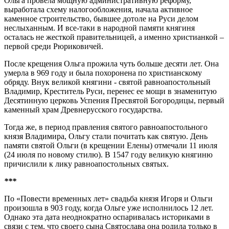
Ольга провела мощную административную реформу,
выработала схему налогообложения, начала активное
каменное строительство, бывшее дотоле на Руси делом
неслыханным. И все-таки в народной памяти княгиня
осталась не жесткой правительницей, а именно христианкой –
первой среди Рюриковичей.
После крещения Ольга прожила чуть больше десяти лет. Она
умерла в 969 году и была похоронена по христианскому
обряду. Внук великой княгини - святой равноапостольный
Владимир, Креститель Руси, перенес ее мощи в знаменитую
Десятинную церковь Успения Пресвятой Богородицы, первый
каменный храм Древнерусского государства.
Тогда же, в период правления святого равноапостольного
князя Владимира, Ольгу стали почитать как святую. День
памяти святой Ольги (в крещении Елены) отмечали 11 июля
(24 июля по новому стилю). В 1547 году великую княгиню
причислили к лику равноапостольных святых.
***
По «Повести временных лет» свадьба князя Игоря и Ольги
произошла в 903 году, когда Ольге уже исполнилось 12 лет.
Однако эта дата неоднократно оспаривалась историками в
связи с тем, что своего сына Святослава она родила только в