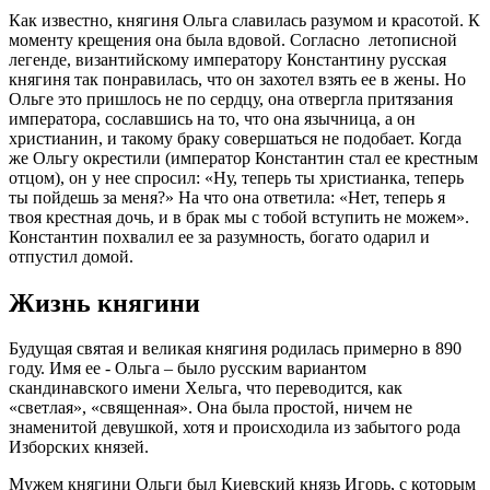
Как известно, княгиня Ольга славилась разумом и красотой. К
моменту крещения она была вдовой. Согласно летописной
легенде, византийскому императору Константину русская
княгиня так понравилась, что он захотел взять ее в жены. Но
Ольге это пришлось не по сердцу, она отвергла притязания
императора, сославшись на то, что она язычница, а он
христианин, и такому браку совершаться не подобает. Когда
же Ольгу окрестили (император Константин стал ее крестным
отцом), он у нее спросил: «Ну, теперь ты христианка, теперь
ты пойдешь за меня?» На что она ответила: «Нет, теперь я
твоя крестная дочь, и в брак мы с тобой вступить не можем».
Константин похвалил ее за разумность, богато одарил и
отпустил домой.
Жизнь княгини
Будущая святая и великая княгиня родилась примерно в 890
году. Имя ее - Ольга – было русским вариантом
скандинавского имени Хельга, что переводится, как
«светлая», «священная». Она была простой, ничем не
знаменитой девушкой, хотя и происходила из забытого рода
Изборских князей.
Мужем княгини Ольги был Киевский князь Игорь, с которым