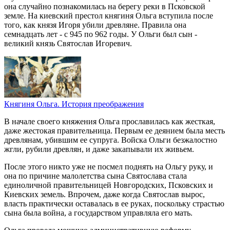
она случайно познакомилась на берегу реки в Псковской
земле. На киевский престол княгиня Ольга вступила после
того, как князя Игоря убили древляне. Правила она
семнадцать лет - с 945 по 962 годы. У Ольги был сын -
великий князь Святослав Игоревич.
Княгиня Ольга.
История преображения
В начале своего княжения Ольга прославилась как жесткая,
даже жестокая правительница. Первым ее деянием была месть
древлянам, убившим ее супруга. Войска Ольги безжалостно
жгли, рубили древлян, и даже закапывали их живьем.
После этого никто уже не посмел поднять на Ольгу руку, и
она по причине малолетства сына Святослава стала
единоличной правительницей Новгородских, Псковских и
Киевских земель. Впрочем, даже когда Святослав вырос,
власть практически оставалась в ее руках, поскольку страстью
сына была война, а государством управляла его мать.