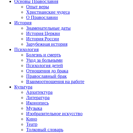
Основы Православия
Опыт веры
Христианские чудеса
О Православии
История
Знаменательные даты
История Церкви
История России
Зарубежная история
Психология
Болезнь и смерть
Уход за больными
Психология детей
Отношения до брака
Православный брак
Взаимоотношения на работе
Культура
Архитектура
Литература
Иконопись
Музыка
Изобразительное искусство
Кино
Театр
Толковый словарь