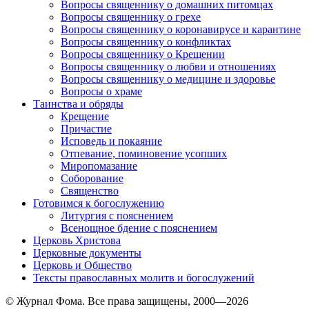
Вопросы священнику о домашних питомцах
Вопросы священнику о грехе
Вопросы священнику о коронавирусе и карантине
Вопросы священнику о конфликтах
Вопросы священнику о Крещении
Вопросы священнику о любви и отношениях
Вопросы священнику о медицине и здоровье
Вопросы о храме
Таинства и обряды
Крещение
Причастие
Исповедь и покаяние
Отпевание, поминовение усопших
Миропомазание
Соборование
Священство
Готовимся к богослужению
Литургия с пояснением
Всенощное бдение с пояснением
Церковь Христова
Церковные документы
Церковь и Общество
Тексты православных молитв и богослужений
© Журнал Фома. Все права защищены, 2000—2026