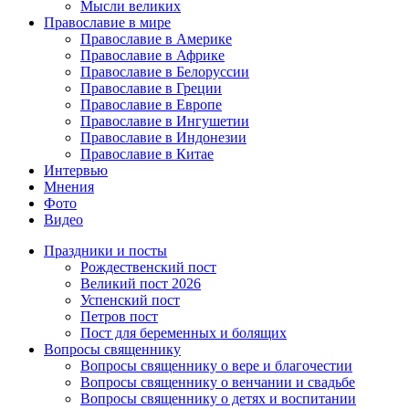
Мысли великих
Православие в мире
Православие в Америке
Православие в Африке
Православие в Белоруссии
Православие в Греции
Православие в Европе
Православие в Ингушетии
Православие в Индонезии
Православие в Китае
Интервью
Мнения
Фото
Видео
Праздники и посты
Рождественский пост
Великий пост 2026
Успенский пост
Петров пост
Пост для беременных и болящих
Вопросы священнику
Вопросы священнику о вере и благочестии
Вопросы священнику о венчании и свадьбе
Вопросы священнику о детях и воспитании