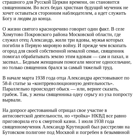
страшного для Русской Церкви времени, он становится
священником. Во всех бедах христиан будущий мученик не
хочет оставаться сторонним наблюдателем, а идет служить
Богу и людям до конца.
О жизни святого красноречиво говорит один факт. В селе
Хомутово Покровского района Московской области, где
служил отец Александр, жили три вдовы, мужья которых
погибли в Первую мировую войну. И прежде чем вскопать
огород для своей собственной немалой семьи, священник
помогал обрабатывать землю этим вдовам — сам и пахал, и
засевал... Бедным женщинам помогали многие односельчане,
но только священник брался за самый тяжелый труд.
В начале марта 1938 года отца Александра арестовывают по
58-й статье за «контрреволюционную деятельность».
Параллельно происходит обыск — или, вернее сказать,
грабеж. Так, у жены священника одну серьгу из уха попросту
вырвали.
На допросе арестованный отрицал свое участие в
антисоветской деятельности, но «тройка» НКВД все равно
приговорила его к смертной казни. 1 июля 1938 года
священномученик Александр Крутицкий был расстрелян на
Бутовском полигоне под Москвой и погребен в безымянной