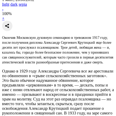
light
dark
sepia
-
100
%
+
Окончив Московскую духовную семинарию в тревожном 1917 году,
после получения диплома Александр Сергеевич Крутицкий еще более
десяти лет прослужил псаломщиком. Трое детей, любящая жена — и,
казалось бы, гораздо более безопасное положение, чем у принявших
сан священнослужителей, которым часто грозили в первые десятилетия
атеистической власти разнообразные притеснения и даже смерть.
Однако в 1929 году Александра Сергеевича все же арестовали
по обвинению в «срыве сельскохозяйственных заготовок».
Это было обычное надуманное обвинение, которое
предъявляли «церковникам» в то время, — дескать, попы и
иже с ними отвлекают народ от сельскохозяйственных работ, а
именно — призывают в воскресенье и в праздники прийти в
храм на молитву. Суд на этот раз оправдал псаломщика — но
вместо того, чтобы затаиться, скрыться, сразу после
освобождения Александр Крутицкий подает прошение о
рукоположении в священный сан. В 1933 году, на заре самого