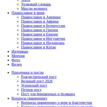
Толковый словарь
Мысли великих
Православие в мире
Православие в Америке
Православие в Африке
Православие в Белоруссии
Православие в Греции
Православие в Европе
Православие в Ингушетии
Православие в Индонезии
Православие в Китае
Интервью
Мнения
Фото
Видео
Праздники и посты
Рождественский пост
Великий пост 2026
Успенский пост
Петров пост
Пост для беременных и болящих
Вопросы священнику
Вопросы священнику о вере и благочестии
Вопросы священнику о венчании и свадьбе