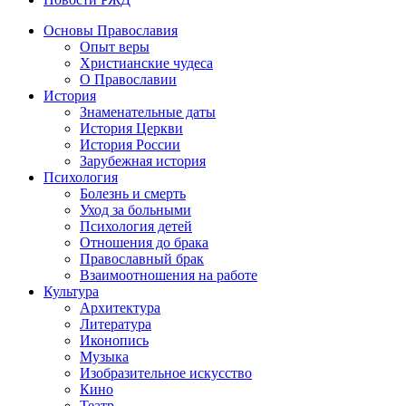
Основы Православия
Опыт веры
Христианские чудеса
О Православии
История
Знаменательные даты
История Церкви
История России
Зарубежная история
Психология
Болезнь и смерть
Уход за больными
Психология детей
Отношения до брака
Православный брак
Взаимоотношения на работе
Культура
Архитектура
Литература
Иконопись
Музыка
Изобразительное искусство
Кино
Театр