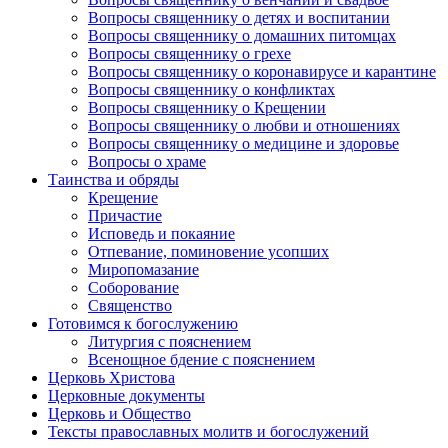
Вопросы священнику о детях и воспитании
Вопросы священнику о домашних питомцах
Вопросы священнику о грехе
Вопросы священнику о коронавирусе и карантине
Вопросы священнику о конфликтах
Вопросы священнику о Крещении
Вопросы священнику о любви и отношениях
Вопросы священнику о медицине и здоровье
Вопросы о храме
Таинства и обряды
Крещение
Причастие
Исповедь и покаяние
Отпевание, поминовение усопших
Миропомазание
Соборование
Священство
Готовимся к богослужению
Литургия с пояснением
Всенощное бдение с пояснением
Церковь Христова
Церковные документы
Церковь и Общество
Тексты православных молитв и богослужений