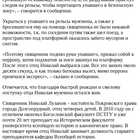
следом на рельсы, чтобы перетащить упавшего в безопасную
зону», – говорится в сообщении.
Укрыться у упавшего на рельсы мужчины, а также у
бросившегося ему на помощь священника не было никакой
возможности, т.к. по соседним путям также шел поезд, а
пространство под платформой оказалось забито мусором и
снегом.
«Поэтому священник поднял руки упавшего, прижал собой к
перрону, затем подхватив за ноги закинул на платформу.
После этого отец Николай выбрался сам. Все это заняло около
десяти секунд, и как только батюшка вылез, мимо перрона
промчался экспресс», – сказано в сообщении.
Отмечается, что благодаря быстрой реакции и смелому
поступку отца Николая мужчина остался жив.
Священник Николай Лузанов – настоятель Покровского храма
города Долгопрудный, отец четверых детей. В 2010 году он с
отличием окончил Богословский факультет ПСТГУ и уже
почти 20 лет преподает на Историческом факультете
университета всеобщую историю и каноническое право. В
настоящее время отец Николай занимает должность старшего
преподавателя кафедры Всеобщей истории.