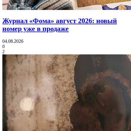
Журнал «Фома» август 2026:
новый
номер уже в продаже
04.08.2026
0
2