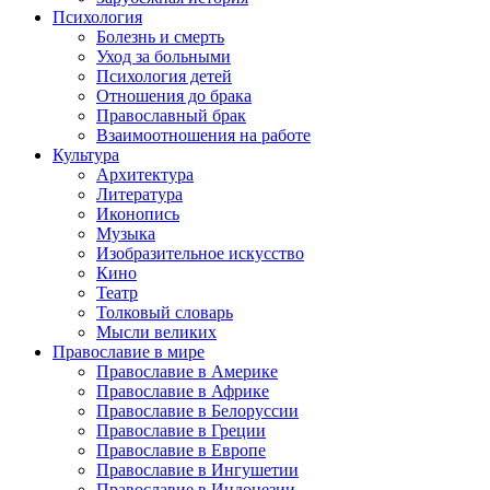
Психология
Болезнь и смерть
Уход за больными
Психология детей
Отношения до брака
Православный брак
Взаимоотношения на работе
Культура
Архитектура
Литература
Иконопись
Музыка
Изобразительное искусство
Кино
Театр
Толковый словарь
Мысли великих
Православие в мире
Православие в Америке
Православие в Африке
Православие в Белоруссии
Православие в Греции
Православие в Европе
Православие в Ингушетии
Православие в Индонезии