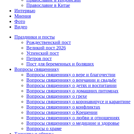
Православие в Китае
Интервью
Мнения
Фото
Видео
Праздники и посты
Рождественский пост
Великий пост 2026
Успенский пост
Петров пост
Пост для беременных и болящих
Вопросы священнику
Вопросы священнику о вере и благочестии
Вопросы священнику о венчании и свадьбе
Вопросы священнику о детях и воспитании
Вопросы священнику о домашних питомцах
Вопросы священнику о грехе
Вопросы священнику о коронавирусе и карантине
Вопросы священнику о конфликтах
Вопросы священнику о Крещении
Вопросы священнику о любви и отношениях
Вопросы священнику о медицине и здоровье
Вопросы о храме
Таинства и обряды