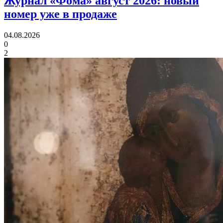
Журнал «Фома» август 2026:
новый
номер уже в продаже
04.08.2026
0
2