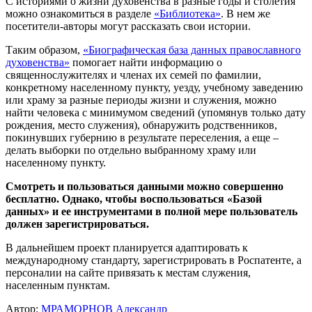
С историями о жизни духовенства в разные годы и столетия
можно ознакомиться в разделе
«Библиотека»
. В нем же
посетители-авторы могут рассказать свои истории.
Таким образом,
«Биографическая база данных православного
духовенства»
помогает найти информацию о
священнослужителях и членах их семей по фамилии,
конкретному населенному пункту, уезду, учебному заведению
или храму за разные периоды жизни и служения, можно
найти человека с минимумом сведений (упомянув только дату
рождения, место служения), обнаружить родственников,
покинувших губернию в результате переселения, а еще –
делать выборки по отдельно выбранному храму или
населенному пункту.
Смотреть и пользоваться данными можно совершенно
бесплатно. Однако, чтобы воспользоваться «Базой
данных» и ее инструментами в полной мере пользователь
должен зарегистрироваться.
В дальнейшем проект планируется адаптировать к
международному стандарту, зарегистрировать в Роспатенте, а
персоналии на сайте привязать к местам служения,
населенным пунктам.
Автор:
МРАМОРНОВ Александр