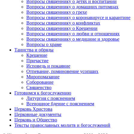
Вопросы священнику о детях и воспитании
Вопросы священнику о домашних питомцах
Вопросы священнику о грехе
Вопросы священнику о коронавирусе и карантине
Вопросы священнику о конфликтах
Вопросы священнику о Крещении
Вопросы священнику о любви и отношениях
Вопросы священнику о медицине и здоровье
Вопросы о храме
Таинства и обряды
Крещение
Причастие
Исповедь и покаяние
Отпевание, поминовение усопших
Миропомазание
Соборование
Священство
Готовимся к богослужению
Литургия с пояснением
Всенощное бдение с пояснением
Церковь Христова
Церковные документы
Церковь и Общество
Тексты православных молитв и богослужений