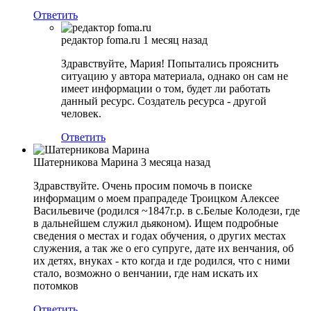
Ответить
редактор foma.ru
1 месяц назад
Здравствуйте, Мария! Попытались прояснить
ситуацию у автора материала, однако он сам не
имеет информации о том, будет ли работать
данный ресурс. Создатель ресурса - другой
человек.
Ответить
Шатерникова Марина
3 месяца назад
Здравствуйте. Очень просим помочь в поиске
информацим о моем прапрадеде Троицком Алексее
Васильевиче (родился ~1847г.р. в с.Белые Колодези, где
в дальнейшем служил дьяконом). Ищем подробные
сведения о местах и годах обучения, о других местах
служения, а так же о его супруге, дате их венчания, об
их детях, внуках - кто когда и где родился, что с ними
стало, возможно о венчании, где нам искать их
потомков
Ответить