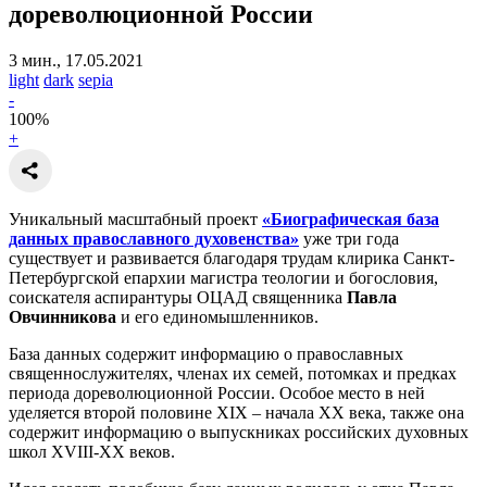
дореволюционной России
3 мин., 17.05.2021
light
dark
sepia
-
100
%
+
Уникальный масштабный проект
«Биографическая база
данных православного духовенства»
уже три года
существует и развивается благодаря трудам клирика Санкт-
Петербургской епархии магистра теологии и богословия,
соискателя аспирантуры ОЦАД священника
Павла
Овчинникова
и его единомышленников.
База данных содержит информацию о православных
священнослужителях, членах их семей, потомках и предках
периода дореволюционной России. Особое место в ней
уделяется второй половине XIX – начала XX века, также она
содержит информацию о выпускниках российских духовных
школ XVIII-XX веков.