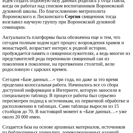
Идея создать подобную базу данных родилась у отца Павла,
когда он работал над списком воспитанников Воронежской
духовной школы. По благословению митрополита
Воронежского и Лискинского
Сергия
священник тогда
возглавил научную группу при Воронежской духовной
семинарии.
Актуальность платформы была обозначена еще и тем, что
сегодня полным ходом идет процесс возрождения храмов и
монастырей, возрастает интерес к родной истории,
пробуждается память о священнослужителях, а ведь многие из
представителей рода перенимали священный сан из
поколения в поколение, на протяжении столетий, вели
родословную с царских времен.
Сегодня «Базе данных…» три года, но даже за это время
проделана колоссальная работа. Начиналось все со сбора
доступной информации в Интернете, которую заносили в
специальную таблицу. В процессе работы был серьезно
пересмотрен подход к источникам, их первичной обработке и
расположению в таблицах. Сами таблицы выросли из 15
столбцов до 70. В настоящий момент в «Базе данных…» уже
около 20 000 имен.
Создается база на основе архивных материалов, источников
из библиотечных хранилищ, дореволюционных изданий,