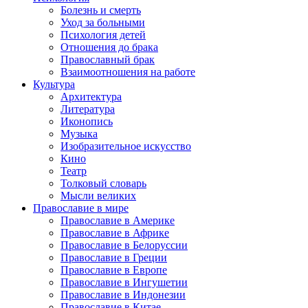
Болезнь и смерть
Уход за больными
Психология детей
Отношения до брака
Православный брак
Взаимоотношения на работе
Культура
Архитектура
Литература
Иконопись
Музыка
Изобразительное искусство
Кино
Театр
Толковый словарь
Мысли великих
Православие в мире
Православие в Америке
Православие в Африке
Православие в Белоруссии
Православие в Греции
Православие в Европе
Православие в Ингушетии
Православие в Индонезии
Православие в Китае