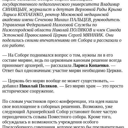
государственного педагогического университета Владимир
СИНИЦЫН, журналист и депутат Верховной Рады Крыма
Лариса КОПАЕНКО, ректор Московской медицинской
академии имени Сеченова Михаил ПАЛЬЦЕВ, руководитель
Управления Федеральной Налоговой Службы по
Нижегородской области Николай ПОЛЯКОВ и член Синода
Эстонской Православной Церкви Сергей МЯННИК. Они
поделились своими впечатлениями от Собора и рассказали о
его работе.
— На Соборе поднимался вопрос о том, нужны ли в его
составе миряне, ведь по церковным канонам решение всегда
принимает архиерей, — рассказала
Лариса Копаенко
. —
Ответ был однозначным: участие мирян необходимо Церкви.
— Церковь без мирян вообще не может существовать, —
добавил
Николай Поляков
. — Без мирян храм — это просто
историческое сооружение.
По словам участников пресс-конференции, эта идея нашла
свое воплощение в соборных решениях. Возможно, уже
следующий Архиерейский Собор установит более частую
периодичность созыва Поместного собора. Кроме того,
обсуждалась и возможность учреждения особого
Предсоборного совещания, которое могло бы предварительно