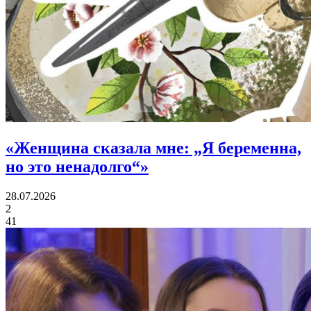
«
Женщина сказала мне:
„Я беременна,
но это ненадолго“»
28.07.2026
2
41