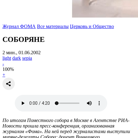
Журнал ФОМА
Все материалы
Церковь и Общество
СОБОРЯНЕ
2 мин., 01.06.2002
light
dark
sepia
-
100
%
+
По итогам Поместного собора в Москве в Агентстве РИА-
Новости прошла пресс-конференция, организованная
журналом «Фома». На ней перед журналистами выступили
миряне-делегаты Собора: доцент Винницкого