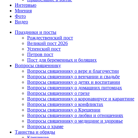
Интервью
Мнения
Фото
Видео
Праздники и посты
Рождественский пост
Великий пост 2026
Успенский пост
Петров пост
Пост для беременных и болящих
Вопросы священнику
Вопросы священнику о вере и благочестии
Вопросы священнику о венчании и свадьбе
Вопросы священнику о детях и воспитании
Вопросы священнику о домашних питомцах
Вопросы священнику о грехе
Вопросы священнику о коронавирусе и карантине
Вопросы священнику о конфликтах
Вопросы священнику о Крещении
Вопросы священнику о любви и отношениях
Вопросы священнику о медицине и здоровье
Вопросы о храме
Таинства и обряды
Крещение