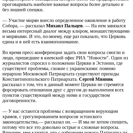
проговаривать наиболее важные вопросы более детально и
без лишней спешки.
— Участие мирян внесло определенное оживление в работу
Собора, — рассказал
Михаил Пальцев
. — На нем завязался
весьма интересный диалог между клиром, монашествующими
и мирянами. И это, по-моему, еще раз показало, что Церковь
едина и в ней есть взаимопонимание.
Во время пресс-конференции задать свои вопросы смогли и
люди, пришедшие в киевский офис РИА "Новости". Один из
журналистов спросил о положении Церкви в Эстонии, где
существуют проблемы, схожие с украинскими: помимо
иерархии Московской Патриархата существуют приходы
Константинопольского Патриархата.
Сергей Мянник
рассказал о том, что в данный момент Церкви не стремятся
форсировать отношения друг с другом до выполнения всех
пунктов существующей между ними и государством
договоренности.
— У нас остаются проблемы с возвращением верующим
храмов, с урегулированием вопросов эстонского
законодательства,— рассказал он. — И мы не хотим спешить,
потому что все это довольно острые и сложные вопросы.
Впрочем, мне кажется, что с избранием нового Патриарха их