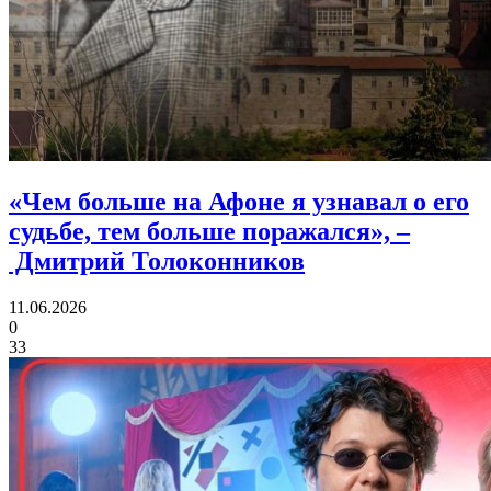
«Чем больше на Афоне я узнавал о его
судьбе, тем больше поражался»,
–
Дмитрий Толоконников
11.06.2026
0
33