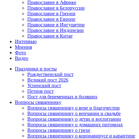
Православие в Африке
Православие в Белоруссии
Православие в Греции
Православие в Европе
Православие в Ингушетии
Православие в Индонезии
Православие в Китае
Интервью
Мнения
Фото
Видео
Праздники и посты
Рождественский пост
Великий пост 2026
Успенский пост
Петров пост
Пост для беременных и болящих
Вопросы священнику
Вопросы священнику о вере и благочестии
Вопросы священнику о венчании и свадьбе
Вопросы священнику о детях и воспитании
Вопросы священнику о домашних питомцах
Вопросы священнику о грехе
Вопросы священнику о коронавирусе и карантине