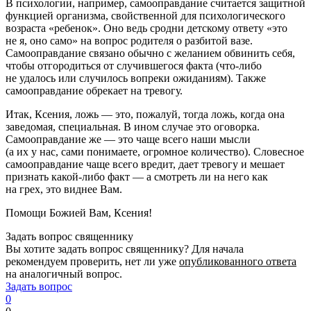
В психологии, например, самооправдание считается защитной
функцией организма, свойственной для психологического
возраста «ребенок». Оно ведь сродни детскому ответу «это
не я, оно само» на вопрос родителя о разбитой вазе.
Самооправдание связано обычно с желанием обвинить себя,
чтобы отгородиться от случившегося факта (что-либо
не удалось или случилось вопреки ожиданиям). Также
самооправдание обрекает на тревогу.
Итак, Ксения, ложь — это, пожалуй, тогда ложь, когда она
заведомая, специальная. В ином случае это оговорка.
Самооправдание же — это чаще всего наши мысли
(а их у нас, сами понимаете, огромное количество). Словесное
самооправдание чаще всего вредит, дает тревогу и мешает
признать какой-либо факт — а смотреть ли на него как
на грех, это виднее Вам.
Помощи Божией Вам, Ксения!
Задать вопрос священнику
Вы хотите задать вопрос священнику? Для начала
рекомендуем проверить, нет ли уже
опубликованного ответа
на аналогичный вопрос.
Задать вопрос
0