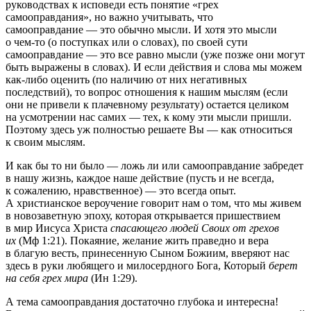
руководствах к исповеди есть понятие «грех
самооправдания», но важно учитывать, что
самооправдание — это обычно мысли. И хотя это мысли
о чем-то (о поступках или о словах), по своей сути
самооправдание — это все равно мысли (уже позже они могут
быть выражены в словах). И если действия и слова мы можем
как-либо оценить (по наличию от них негативных
последствий), то вопрос отношения к нашим мыслям (если
они не привели к плачевному результату) остается целиком
на усмотрении нас самих — тех, к кому эти мысли пришли.
Поэтому здесь уж полностью решаете Вы — как относиться
к своим мыслям.
И как бы то ни было — ложь ли или самооправдание забредет
в нашу жизнь, каждое наше действие (пусть и не всегда,
к сожалению, нравственное) — это всегда опыт.
А христианское вероучение говорит нам о том, что мы живем
в новозаветную эпоху, которая открывается пришествием
в мир Иисуса Христа
спасающего людей Своих от грехов
их
(Мф 1:21). Покаяние, желание жить праведно и вера
в благую весть, принесенную Сыном Божиим, вверяют нас
здесь в руки любящего и милосердного Бога, Который
берет
на себя грех мира
(Ин 1:29).
А тема самооправдания достаточно глубока и интересна!