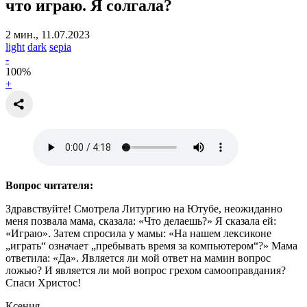
что играю. Я солгала?
2 мин., 11.07.2023
light
dark
sepia
-
100
%
+
Вопрос читателя:
Здравствуйте! Смотрела Литургию на Ютубе, неожиданно
меня позвала мама, сказала: «Что делаешь?» Я сказала ей:
«Играю». Затем спросила у мамы: «На нашем лексиконе
„играть“ означает „пребывать время за компьютером“?» Мама
ответила: «Да». Является ли мой ответ на мамин вопрос
ложью? И является ли мой вопрос грехом самооправдания?
Спаси Христос!
Ксения