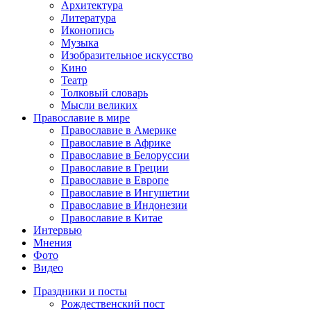
Архитектура
Литература
Иконопись
Музыка
Изобразительное искусство
Кино
Театр
Толковый словарь
Мысли великих
Православие в мире
Православие в Америке
Православие в Африке
Православие в Белоруссии
Православие в Греции
Православие в Европе
Православие в Ингушетии
Православие в Индонезии
Православие в Китае
Интервью
Мнения
Фото
Видео
Праздники и посты
Рождественский пост