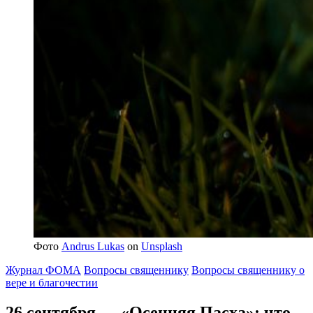
Фото
Andrus Lukas
on
Unsplash
Журнал ФОМА
Вопросы священнику
Вопросы священнику о
вере и благочестии
26 сентября — «Осенняя Пасха»:
что