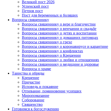
Великий пост 2026
Успенский пост
Петров пост
Пост для беременных и болящих
Вопросы священнику
Вопросы священнику о вере и благочестии
Вопросы священнику о венчании и свадьбе
Вопросы священнику о детях и воспитании
Вопросы священнику о домашних питомцах
Вопросы священнику о грехе
Вопросы священнику о коронавирусе и карантине
Вопросы священнику о конфликтах
Вопросы священнику о Крещении
Вопросы священнику о любви и отношениях
Вопросы священнику о медицине и здоровье
Вопросы о храме
Таинства и обряды
Крещение
Причастие
Исповедь и покаяние
Отпевание, поминовение усопших
Миропомазание
Соборование
Священство
Готовимся к богослужению