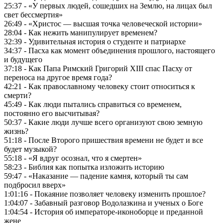
25:37 - «У первых людей, сошедших на Землю, на лицах был
свет бессмертия»
26:49 - «Христос — высшая точка человеческой истории»
28:04 - Как нежить манипулирует временем?
32:39 - Удивительная история о студенте и патриархе
34:37 - Пасха как момент объединения прошлого, настоящего
и будущего
37:18 - Как Папа Римский Григорий XIII спас Пасху от
переноса на другое время года?
42:21 - Как православному человеку стоит относиться к
смерти?
45:49 - Как люди пытались справиться со временем,
постоянно его высчитывая?
50:37 - Какие люди лучше всего организуют свою земную
жизнь?
51:18 - После Второго пришествия времени не будет и все
будет музыкой?
55:18 - «Я вдруг осознал, что я смертен»
58:23 - Библия как попытка изложить историю
59:47 - «Наказание — падение камня, который ты сам
подбросил вверх»
1:01:16 - Покаяние позволяет человеку изменить прошлое?
1:04:07 - Забавный разговор Водолазкина и ученых о Боге
1:04:54 - История об императоре-иконоборце и преданной
жене