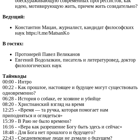
обескураживающую современных прогрессистов, как
идею, мотивирующую жить, причем жить созидательно?
Ведущий:
Константин Мацан, журналист, кандидат философских
наук https://t.me/MatsanKo
В гостях:
Протоиерей Павел Великанов
Евгений Водолазкин, писатель и литературовед, доктор
филологических наук
Таймкоды
00:00 - Интро
00:22 - Как прошлое, настоящее и будущее могут существовать
одновременно?
06:28 - История о собаке, ее хозяине и убийце
08:20 - Христианский взгляд на время
12:25 - «Время — та ручка, которая помогает нам
приподняться и оглядеться»
15:39 - В Раю не было времени?
16:16 - «Вера как разрешение Богу быть здесь и сейчас»
18:48 - Для Бога нет прошлого и будущего?
22:43 - Средневековые люди не думали о будущем?