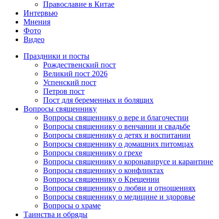
Православие в Китае
Интервью
Мнения
Фото
Видео
Праздники и посты
Рождественский пост
Великий пост 2026
Успенский пост
Петров пост
Пост для беременных и болящих
Вопросы священнику
Вопросы священнику о вере и благочестии
Вопросы священнику о венчании и свадьбе
Вопросы священнику о детях и воспитании
Вопросы священнику о домашних питомцах
Вопросы священнику о грехе
Вопросы священнику о коронавирусе и карантине
Вопросы священнику о конфликтах
Вопросы священнику о Крещении
Вопросы священнику о любви и отношениях
Вопросы священнику о медицине и здоровье
Вопросы о храме
Таинства и обряды