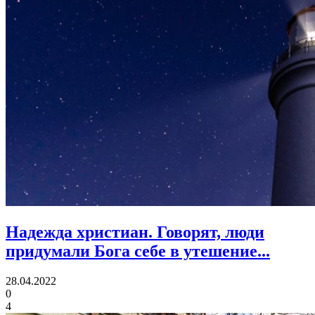
Надежда христиан.
Говорят, люди
придумали Бога себе в утешение...
28.04.2022
0
4