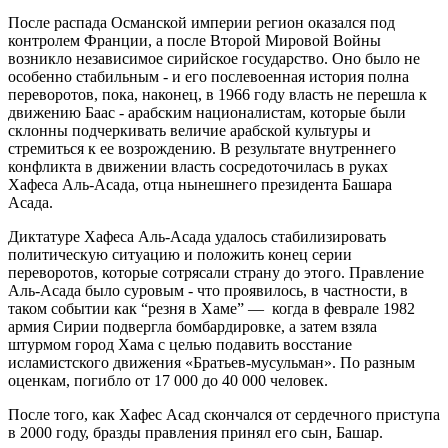
После распада Османской империи регион оказался под
контролем Франции, а после Второй Мировой Войны
возникло независимое сирийское государство. Оно было не
особенно стабильным - и его послевоенная история полна
переворотов, пока, наконец, в 1966 году власть не перешла к
движению Баас - арабским националистам, которые были
склонны подчеркивать величие арабской культуры и
стремиться к ее возрождению. В результате внутреннего
конфликта в движении власть сосредоточилась в руках
Хафеса Аль-Асада, отца нынешнего президента Башара
Асада.
Диктатуре Хафеса Аль-Асада удалось стабилизировать
политическую ситуацию и положить конец серии
переворотов, которые сотрясали страну до этого. Правление
Аль-Асада было суровым - что проявилось, в частности, в
таком событии как “резня в Хаме” — когда в феврале 1982
армия Сирии подвергла бомбардировке, а затем взяла
штурмом город Хама с целью подавить восстание
исламистского движения «Братьев-мусульман». По разным
оценкам, погибло от 17 000 до 40 000 человек.
После того, как Хафес Асад скончался от сердечного приступа
в 2000 году, бразды правления принял его сын, Башар.