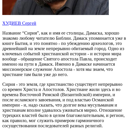
ХУДИЕВ Сергей
Название “Сирия”, как и имя ее столицы, Дамаска, хорошо
знакомо любому читателю Библии. Дамаск упоминается уже в
книге Бытия, и это понятно - по убеждению археологов, это
древнейший на земле непрерывно обитаемый город. Одно из
ключевых событий христианской истории - и истории мира
вообще - обращение Святого апостола Павла, происходит
именно на пути в Дамаск. Именно в Дамаске начинается
миссионерское служение Апостола - хотя мы знаем, что
христиане там были уже до него.
Сирия - это земля, где христианство существует непрерывно
со времен Христа и Апостолов. Христиане жили здесь и во
времена Восточной Римской (Византийской) империи, и
после исламского завоевания, и под властью Османской
империи - и, надо сказать, что долгие века мусульманам и
христианам вполне удавалось уживаться мирно. Отношение
турецких властей было в целом благожелательным, и регион,
как правило, мог служить примером гармоничного
сосуществования последователей разных религий.