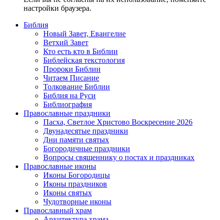
настройки браузера.
Библия
Новый Завет, Евангелие
Ветхий Завет
Кто есть кто в Библии
Библейская текстология
Пророки Библии
Читаем Писание
Толкование Библии
Библия на Руси
Библиография
Православные праздники
Пасха, Светлое Христово Воскресение 2026
Двунадесятые праздники
Дни памяти святых
Богородичные праздники
Вопросы священнику о постах и праздниках
Православные иконы
Иконы Богородицы
Иконы праздников
Иконы святых
Чудотворные иконы
Православный храм
Архитектура храма