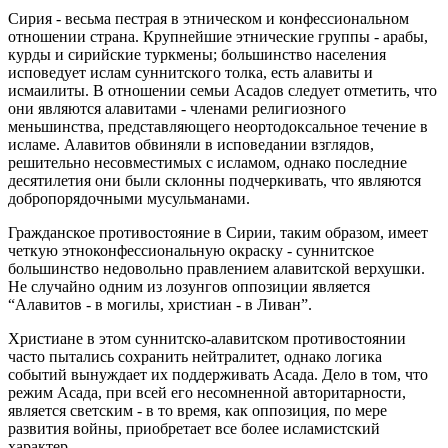
Сирия - весьма пестрая в этническом и конфессиональном
отношении страна. Крупнейшие этнические группы - арабы,
курды и сирийские туркмены; большинство населения
исповедует ислам суннитского толка, есть алавиты и
исмаилиты. В отношении семьи Асадов следует отметить, что
они являются алавитами - членами религиозного
меньшинства, представляющего неортодоксальное течение в
исламе. Алавитов обвиняли в исповедании взглядов,
решительно несовместимых с исламом, однако последние
десятилетия они были склонны подчеркивать, что являются
добропорядочными мусульманами.
Гражданское противостояние в Сирии, таким образом, имеет
четкую этноконфессиональную окраску - суннитское
большинство недовольно правлением алавитской верхушки.
Не случайно одним из лозунгов оппозиции является
“Алавитов - в могилы, христиан - в Ливан”.
Христиане в этом суннитско-алавитском противостоянии
часто пытались сохранить нейтралитет, однако логика
событий вынуждает их поддерживать Асада. Дело в том, что
режим Асада, при всей его несомненной авторитарности,
является светским - в то время, как оппозиция, по мере
развития войны, приобретает все более исламистский
характер.