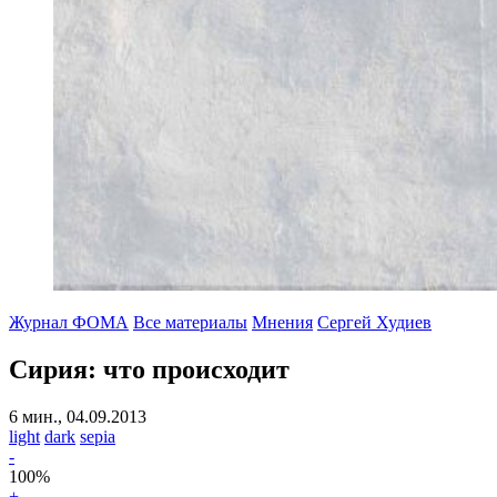
Журнал ФОМА
Все материалы
Мнения
Сергей Худиев
Сирия: что происходит
6 мин., 04.09.2013
light
dark
sepia
-
100
%
+