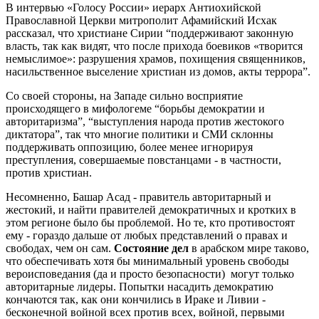
В интервью «Голосу России» иерарх Антиохийской
Православной Церкви митрополит Афамийский Исхак
рассказал, что христиане Сирии “поддерживают законную
власть, так как видят, что после прихода боевиков «творится
немыслимое»: разрушения храмов, похищения священников,
насильственное выселение христиан из домов, акты террора”.
Со своей стороны, на Западе сильно восприятие
происходящего в мифологеме “борьбы демократии и
авторитаризма”, “выступления народа против жестокого
диктатора”, так что многие политики и СМИ склонны
поддерживать оппозицию, более менее игнорируя
преступления, совершаемые повстанцами - в частности,
против христиан.
Несомненно, Башар Асад - правитель авторитарный и
жестокий, и найти правителей демократичных и кротких в
этом регионе было бы проблемой. Но те, кто противостоят
ему - гораздо дальше от любых представлений о правах и
свободах, чем он сам.
Состояние дел
в арабском мире таково,
что обеспечивать хотя бы минимальный уровень свободы
вероисповедания (да и просто безопасности) могут только
авторитарные лидеры. Попытки насадить демократию
кончаются так, как они кончились в Ираке и Ливии -
бесконечной войной всех против всех, войной, первыми