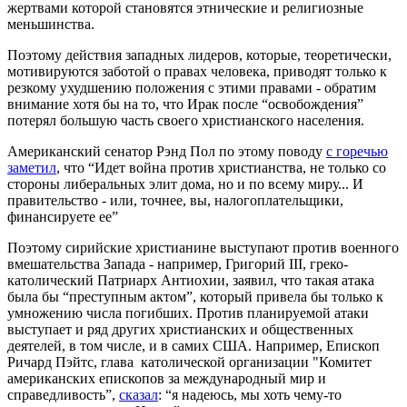
жертвами которой становятся этнические и религиозные
меньшинства.
Поэтому действия западных лидеров, которые, теоретически,
мотивируются заботой о правах человека, приводят только к
резкому ухудшению положения с этими правами - обратим
внимание хотя бы на то, что Ирак после “освобождения”
потерял большую часть своего христианского населения.
Американский сенатор Рэнд Пол по этому поводу
с горечью
заметил
, что “Идет война против христианства, не только со
стороны либеральных элит дома, но и по всему миру... И
правительство - или, точнее, вы, налогоплательщики,
финансируете ее”
Поэтому сирийские христианине выступают против военного
вмешательства Запада - например, Григорий III, греко-
католический Патриарх Антиохии, заявил, что такая атака
была бы “преступным актом”, который привела бы только к
умножению числа погибших. Против планируемой атаки
выступает и ряд других христианских и общественных
деятелей, в том числе, и в самих США. Например, Епископ
Ричард Пэйтс, глава католической организации "Комитет
американских епископов за международный мир и
справедливость”,
сказал
: “я надеюсь, мы хоть чему-то