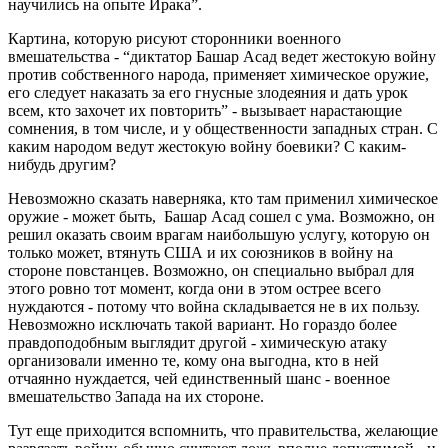
научились на опыте Ирака”.
Картина, которую рисуют сторонники военного
вмешательства - “диктатор Башар Асад ведет жестокую войну
против собственного народа, применяет химическое оружие,
его следует наказать за его гнусные злодеяния и дать урок
всем, кто захочет их повторить” - вызывает нарастающие
сомнения, в том числе, и у общественности западных стран. С
каким народом ведут жестокую войну боевики? С каким-
нибудь другим?
Невозможно сказать наверняка, кто там применил химическое
оружие - может быть, Башар Асад сошел с ума. Возможно, он
решил оказать своим врагам наибольшую услугу, которую он
только может, втянуть США и их союзников в войну на
стороне повстанцев. Возможно, он специально выбрал для
этого ровно тот момент, когда они в этом острее всего
нуждаются - потому что война складывается не в их пользу.
Невозможно исключать такой вариант. Но гораздо более
правдоподобным выглядит другой - химическую атаку
организовали именно те, кому она выгодна, кто в ней
отчаянно нуждается, чей единственный шанс - военное
вмешательство Запада на их стороне.
Тут еще приходится вспомнить, что правительства, желающие