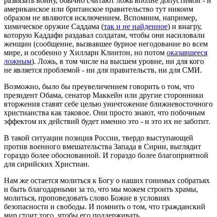
развязать войну, обычно считают ложь вполне допустимой - и
американское или британское правительство тут никоим
образом не являются исключением. Вспомним, например,
химическое оружие Саддама (
так и не найденное
) и виагру,
которую Каддафи раздавал солдатам, чтобы они насиловали
женщин (сообщение, вызвавшее бурное негодование во всем
мире, и особенно у Хиллари Клинтон, но потом
оказавшееся
ложным
). Ложь, в том числе на высшем уровне, ни для кого
не является проблемой - ни для правительств, ни для СМИ.
Возможно, было бы преувеличением говорить о том, что
президент Обама, сенатор Маккейн или другие сторонники
вторжения ставят себе целью уничтожение ближневосточного
христианства как таковое. Они просто знают, что побочным
эффектом их действий будет именно это - и это их не заботит.
В такой ситуации позиция России, твердо выступающей
против военного вмешательства Запада в Сирии, выглядит
гораздо более обоснованной. И гораздо более благоприятной
для сирийских Христиан.
Нам же остается молиться к Богу о наших гонимых собратьях
и быть благодарными за то, что мы можем строить храмы,
молиться, проповедовать слово Божие в условиях
безопасности и свободы. И помнить о том, что гражданский
мир стоит того, чтобы его поддерживать.