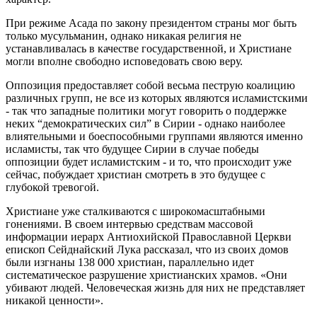
При режиме Асада по закону президентом страны мог быть
только мусульманин, однако никакая религия не
устанавливалась в качестве государственной, и Христиане
могли вполне свободно исповедовать свою веру.
Оппозиция предоставляет собой весьма пеструю коалицию
различных групп, не все из которых являются исламистскими
- так что западные политики могут говорить о поддержке
неких “демократических сил” в Сирии - однако наиболее
влиятельными и боеспособными группами являются именно
исламисты, так что будущее Сирии в случае победы
оппозиции будет исламистским - и то, что происходит уже
сейчас, побуждает христиан смотреть в это будущее с
глубокой тревогой.
Христиане уже сталкиваются с широкомасштабными
гонениями. В своем интервью средствам массовой
информации иерарх Антиохийской Православной Церкви
епископ Сейднайский Лука рассказал, что из своих домов
были изгнаны 138 000 христиан, параллельно идет
систематическое разрушение христианских храмов. «Они
убивают людей. Человеческая жизнь для них не представляет
никакой ценности».