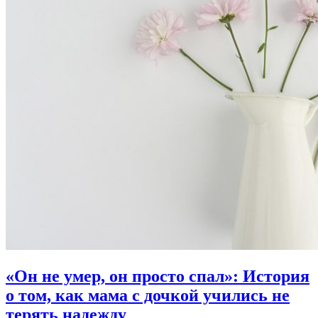
«Он не умер, он просто спал»:
История
о том, как мама с дочкой учились не
терять надежду