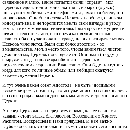
священноначалию. Такие попытки были "справа" - мол,
Церковь недостаточно консервативна, иерархи (о ужас)
пользуются мобильными телефонами и дружески беседуют с
иноверцами. Они были слева - Церковь, наоборот, слишком
консервативна и не торопится менять свои взгляды в угоду
тем или иным модным тенденциям. Были яростные упреки в
невмешательстве - мол, в то время как всякий честный
человек обязан участвовать в гражданских препирательствах,
Церковь уклоняется. Были еще более яростные - во
вмешательстве. Мол, вместо того, чтобы заниматься чистой
духовностью, Церковь повсюду лезет. Они были (и будут)
снаружи - когда поп-звезды обвиняют Церковь в
недостаточном следовании Евангелию. Они будут изнутри -
когда для кого-то личные обиды или амбиции окажутся
важнее служения Церкви.
И тут очень важен совет Апостола - не быть "носимыми
всяким ветром", помнить, что мы уже много раз сталкивались
с разного рода ложью и доверять мы можем и должны именно
Церкви.
А перед Церковью - и перед всеми нами, как ее верными
чадами - стоит задача благовестия. Возвещения о Христе,
Распятом, Воскресшем и Паки грядущем. И нам важно
глубоко осознать это послание и уметь изложить его внешним