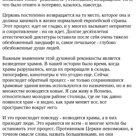
что было отнято и потеряно, казалось, навсегда.
Церковь постепенно возвращается на то место, которое она и
должна занимать в жизни нормальной европейской страны.
Этот процесс идет не гладко, и у многих вызывает неприятие
и сопротивление - но он идет. Долгие десятилетия
атеистической диктатуры оставили после себя очень тяжело
обезбоженный ландшафт и, самое печальное - глубоко
обезбоженные души людей.
Важным знамением этой духовной реконкисты является
возведение храмов. В нашей истории было время, когда
храмы разрушались, когда их превращали в склады,
типографии, кинотеатры и что угодно еще. Сейчас
происходит обратный процесс - не только сохранившиеся
храмовые здания вновь используются по назначению, но и во
множестве возводятся новые. Я сам живу в Ясенево,
относительно молодом районе столицы, где не так давно
появился храм - и видно, как храм меняет все, все
пространство вокруг него.
И это происходит повсюду - возводятся храмы, а в них
приходят люди. Это нравится не всем - и многие хотели бы
остановить этот процесс. Противников Церкви невозможно, в
точном смысле слова, назвать большевиками, но они