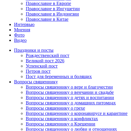
Православие в Европе
Православие в Ингушетии
Православие в Индонезии
Православие в Китае
Интервью
Мнения
Фото
Видео
Праздники и посты
Рождественский пост
Великий пост 2026
Успенский пост
Петров пост
Пост для беременных и болящих
Вопросы священнику
Вопросы священнику о вере и благочестии
Вопросы священнику о венчании и свадьбе
Вопросы священнику о детях и воспитании
Вопросы священнику о домашних питомцах
Вопросы священнику о грехе
Вопросы священнику о коронавирусе и карантине
Вопросы священнику о конфликтах
Вопросы священнику о Крещении
Вопросы священнику о любви и отношениях