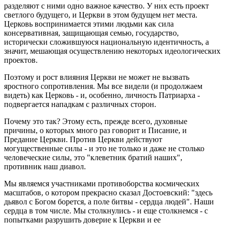
разделяют с ними одно важное качество. У них есть проект
светлого будущего, и Церкви в этом будущем нет места.
Церковь воспринимается этими людьми как сила
консервативная, защищающая семью, государство,
исторически сложившуюся национальную идентичность, а
значит, мешающая осуществлению некоторых идеологических
проектов.
Поэтому и рост влияния Церкви не может не вызвать
яростного сопротивления. Мы все видели (и продолжаем
видеть) как Церковь - и, особенно, личность Патриарха -
подвергается нападкам с различных сторон.
Почему это так? Этому есть, прежде всего, духовные
причины, о которых много раз говорит и Писание, и
Предание Церкви. Против Церкви действуют
могущественные силы - и это не только и даже не столько
человеческие силы, это "клеветник братий наших",
противник наш диавол.
Мы являемся участниками противоборства космических
масштабов, о котором прекрасно сказал Достоевский: "здесь
дьявол с Богом борется, а поле битвы - сердца людей". Наши
сердца в том числе. Мы столкнулись - и еще столкнемся - с
попытками разрушить доверие к Церкви и ее