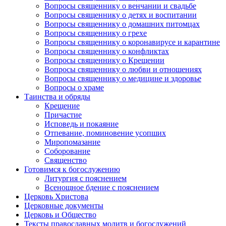
Вопросы священнику о венчании и свадьбе
Вопросы священнику о детях и воспитании
Вопросы священнику о домашних питомцах
Вопросы священнику о грехе
Вопросы священнику о коронавирусе и карантине
Вопросы священнику о конфликтах
Вопросы священнику о Крещении
Вопросы священнику о любви и отношениях
Вопросы священнику о медицине и здоровье
Вопросы о храме
Таинства и обряды
Крещение
Причастие
Исповедь и покаяние
Отпевание, поминовение усопших
Миропомазание
Соборование
Священство
Готовимся к богослужению
Литургия с пояснением
Всенощное бдение с пояснением
Церковь Христова
Церковные документы
Церковь и Общество
Тексты православных молитв и богослужений