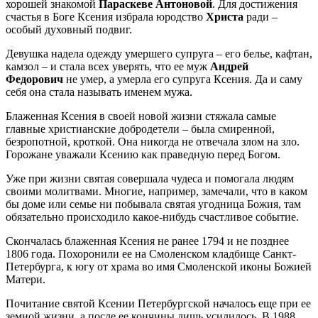
хорошей знакомой
Параскеве Антоновой
. Для достижения
счастья в Боге Ксения избрала юродство
Христа
ради –
особый духовный подвиг.
Девушка надела одежду умершего супруга – его белье, кафтан,
камзол – и стала всех уверять, что ее муж
Андрей
Федорович
не умер, а умерла его супруга Ксения. Да и саму
себя она стала называть именем мужа.
Блаженная Ксения в своей новой жизни стяжала самые
главные христианские добродетели – была смиренной,
безропотной, кроткой. Она никогда не отвечала злом на зло.
Горожане уважали Ксению как праведную перед Богом.
Уже при жизни святая совершала чудеса и помогала людям
своими молитвами. Многие, например, замечали, что в каком
бы доме или семье ни побывала святая угодница Божия, там
обязательно происходило какое-нибудь счастливое событие.
Скончалась блаженная Ксения не ранее 1794 и не позднее
1806 года. Похоронили ее на Смоленском кладбище Санкт-
Петербурга, к югу от храма во имя Смоленской иконы Божией
Матери.
Почитание святой Ксении Петербургской началось еще при ее
земной жизни, а после ее кончины лишь усилилось. В 1988