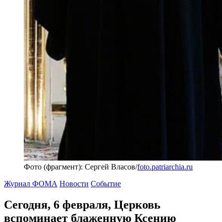
Фото (фрагмент): Сергей Власов/
foto.patriarchia.ru
Журнал ФОМА
Новости
Событие
Сегодня, 6 февраля, Церковь
вспоминает
блаженную Ксению