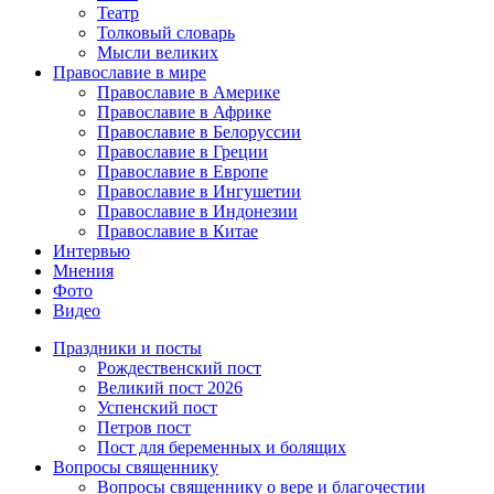
Театр
Толковый словарь
Мысли великих
Православие в мире
Православие в Америке
Православие в Африке
Православие в Белоруссии
Православие в Греции
Православие в Европе
Православие в Ингушетии
Православие в Индонезии
Православие в Китае
Интервью
Мнения
Фото
Видео
Праздники и посты
Рождественский пост
Великий пост 2026
Успенский пост
Петров пост
Пост для беременных и болящих
Вопросы священнику
Вопросы священнику о вере и благочестии