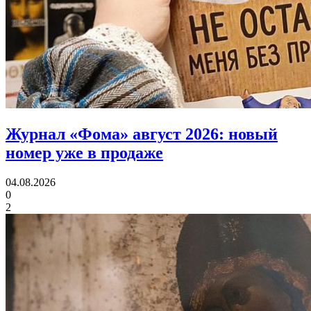
Журнал «Фома» август 2026:
новый
номер уже в продаже
04.08.2026
0
2