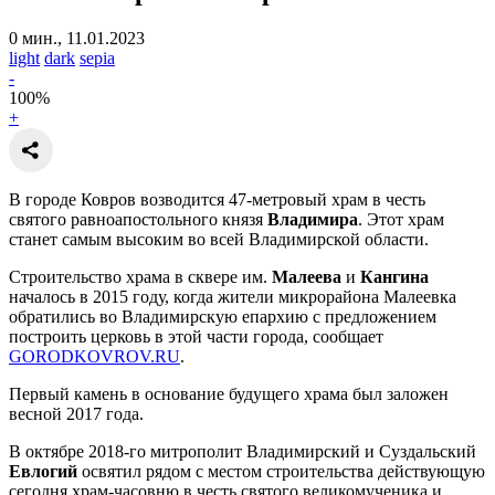
0 мин., 11.01.2023
light
dark
sepia
-
100
%
+
В городе Ковров возводится 47-метровый храм в честь
святого равноапостольного князя
Владимира
. Этот храм
станет самым высоким во всей Владимирской области.
Строительство храма в сквере им.
Малеева
и
Кангина
началось в 2015 году, когда жители микрорайона Малеевка
обратились во Владимирскую епархию с предложением
построить церковь в этой части города, сообщает
GORODKOVROV.RU
.
Первый камень в основание будущего храма был заложен
весной 2017 года.
В октябре 2018-го митрополит Владимирский и Суздальский
Евлогий
освятил рядом с местом строительства действующую
сегодня храм-часовню в честь святого великомученика и