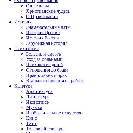
Основы Православия
Опыт веры
Христианские чудеса
О Православии
История
Знаменательные даты
История Церкви
История России
Зарубежная история
Психология
Болезнь и смерть
Уход за больными
Психология детей
Отношения до брака
Православный брак
Взаимоотношения на работе
Культура
Архитектура
Литература
Иконопись
Музыка
Изобразительное искусство
Кино
Театр
Толковый словарь