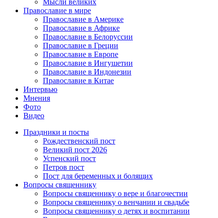
Мысли великих
Православие в мире
Православие в Америке
Православие в Африке
Православие в Белоруссии
Православие в Греции
Православие в Европе
Православие в Ингушетии
Православие в Индонезии
Православие в Китае
Интервью
Мнения
Фото
Видео
Праздники и посты
Рождественский пост
Великий пост 2026
Успенский пост
Петров пост
Пост для беременных и болящих
Вопросы священнику
Вопросы священнику о вере и благочестии
Вопросы священнику о венчании и свадьбе
Вопросы священнику о детях и воспитании