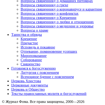
Вопросы священнику о домашних питомцах
Вопросы священнику о грехе
Вопросы священнику о коронавирусе и карантине
Вопросы священнику о конфликтах
Вопросы священнику о Крещении
Вопросы священнику о любви и отношениях
Вопросы священнику о медицине и здоровье
Вопросы о храме
Таинства и обряды
Крещение
Причастие
Исповедь и покаяние
Отпевание, поминовение усопших
Миропомазание
Соборование
Священство
Готовимся к богослужению
Литургия с пояснением
Всенощное бдение с пояснением
Церковь Христова
Церковные документы
Церковь и Общество
Тексты православных молитв и богослужений
© Журнал Фома. Все права защищены, 2000—2026