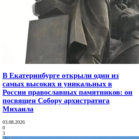
В Екатеринбурге открыли один из
самых высоких и уникальных в
России православных памятников:
он
посвящен Собору архистратига
Михаила
03.08.2026
0
3